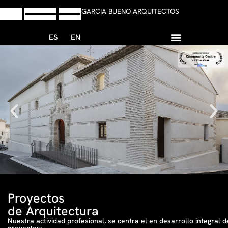
GARCIA BUENO ARQUITECTOS
ES
EN
+34 958 13 59 47
Escribir Whatsapp
Proyectos
de Arquitectura
Nuestra actividad profesional, se centra el en desarrollo integral d