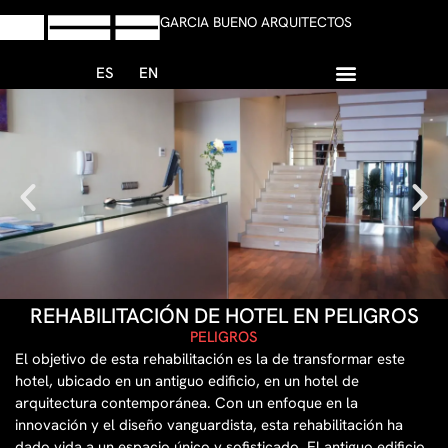
GARCIA BUENO ARQUITECTOS
ES
EN
+34 958 13 59 47
Escribir Whatsapp
REHABILITACIÓN DE HOTEL EN PELIGROS
PELIGROS
El objetivo de esta rehabilitación es la de transformar este
hotel, ubicado en un antiguo edificio, en un hotel de
arquitectura contemporánea. Con un enfoque en la
innovación y el diseño vanguardista, esta rehabilitación ha
dado vida a un espacio único y sofisticado. El antiguo edificio