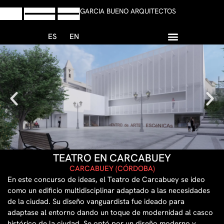
GARCIA BUENO ARQUITECTOS
ES
EN
+34 958 13 59 47
Escribir Whatsapp
TEATRO EN CARCABUEY
CARCABUEY (CÓRDOBA)
En este concurso de ideas, el Teatro de Carcabuey se ideo
como un edificio multidisciplinar adaptado a las necesidades
de la ciudad. Su diseño vanguardista fue ideado para
adaptase al entorno dando un toque de modernidad al casco
histórico de la ciudad. Se optó por un diseño moderno y