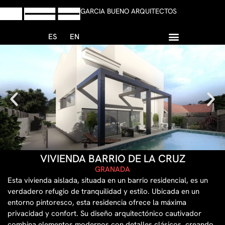
GARCIA BUENO ARQUITECTOS
ES
EN
+34 958 13 59 47
Escribir Whatsapp
VIVIENDA BARRIO DE LA CRUZ
GRANADA
Esta vivienda aislada, situada en un barrio residencial, es un
verdadero refugio de tranquilidad y estilo. Ubicada en un
entorno pintoresco, esta residencia ofrece la máxima
privacidad y confort. Su diseño arquitectónico cautivador
combina elementos modernos con detalles clásicos, creando