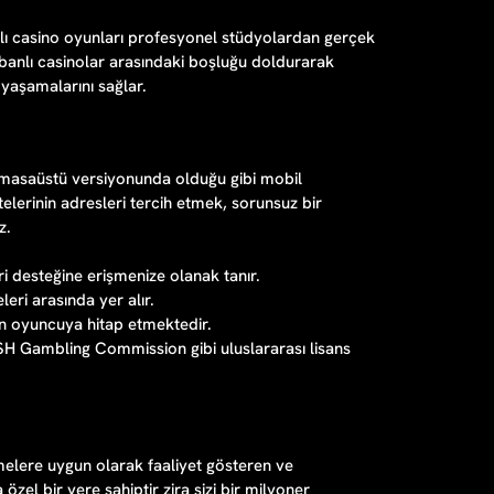
nlı casino oyunları profesyonel stüdyolardan gerçek
abanlı casinolar arasındaki boşluğu doldurarak
 yaşamalarını sağlar.
i, masaüstü versiyonunda olduğu gibi mobil
telerinin adresleri tercih etmek, sorunsuz bir
z.
i desteğine erişmenize olanak tanır.
eri arasında yer alır.
en oyuncuya hitap etmektedir.
TISH Gambling Commission gibi uluslararası lisans
nlemelere uygun olarak faaliyet gösteren ve
zel bir yere sahiptir zira sizi bir milyoner