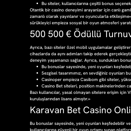
Bu siteler, kullanıcılarına çeşitli bonus seçene
Otantik bir casino deneyimi arayanlar için canlı g
zamanlı olarak yayınlanır ve oyuncularla etkileşime»
sürükleyici empieza sosyal bir oyun atmosferi yaratır
500 500 € Ödüllü Turnu
Ayrıca, bazı siteler özel mobil uygulamalar geliştir
cihazlarda da aynı adımları takip ederek gerçekleştiri
deneyim yaşamanızı sağlar. Ayrıca, sundukları bonuslar
Bu bonuslar sayesinde, yeni oyunları keşfedebilir 
Sezgisel tasarımımız, en sevdiğiniz oyunları b
Casinoper empieza Casibom gibi siteler, yüksek
Casino Bet siteleri, position makinelerinden 
Bazı kullanıcılar, yasal olmayan sitelere erişim için
kuruluşlarından lisans almıştır.»
Karavan Bet Casino Onli
Bu bonuslar sayesinde, yeni oyunları keşfedebilir ve st
kullanıcılarına güvenli bir oyun ortamı sunan platform