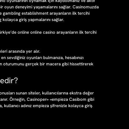
asino oyunlarının oynamak için kaydolmanız ve aktif
li bir oyun deneyimi yaşamalarını sağlar. Casinomuzda
gambling establishment arayanların ilk tercihi
kolayca giriş yapmalarını sağlar.
ye’de online online casino arayanların ilk tercihi
eri arasında yer alır.
 en sevdiğiniz oyunları bulmanıza, hesabınızı
n oturumunu gerçek bir macera gibi hissettirerek
edir?
onusları sunan siteler, kullanıcılarına ekstra değer
k tanır. Örneğin, Casinoper» «empieza Casibom gibi
, kullanıcı adınız empieza şifrenizle kolayca giriş