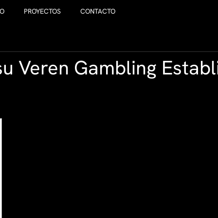
IO
PROYECTOS
CONTACTO
 Veren Gambling Establi