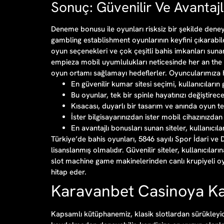
Sonuç: Güvenilir Ve Avantajl
Deneme bonusu ile oyunları risksiz bir şekilde deneyim
gambling establishment oyunlarının keyfini çıkarabilec
oyun seçenekleri ve çok çeşitli bahis imkanları sunara
empieza mobil uyumlulukları neticesinde her an the wo
oyun ortamı sağlamayı hedeflerler. Oyuncularımıza h
En güvenilir kumar sitesi seçimi, kullanıcıların
Bu oyunlar, tek bir spinle hayatınızı değişti
Kısacası, duyarlı bir tasarım ve anında oyun te
İster bilgisayarınızdan ister mobil cihazınızd
En avantajlı bonusları sunan siteler, kullanıcılar
Türkiye’de bahis oyunları, 5846 sayılı Spor İdari v
lisanslanmış olmalıdır. Güvenilir siteler, kullanıcıla
slot machine game makinelerinden canlı krupiyeli o
hitap eder.
Karavanbet Casinoya Kat
Kapsamlı kütüphanemiz, klasik slotlardan sürükleyici