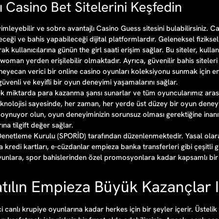
ı Casino Bet Sitelerini Keşfedin
leyebilir ve sobre avantajlı Casino Guess sitesini bulabilirsiniz. Cas
eği ve bahis yapabileceği dijital platformlardır. Geleneksel fiziksel c
k kullanıcılarına günün the girl saati erişim sağlar. Bu siteler, kull
man yerden erişilebilir olmaktadır. Ayrıca, güvenilir bahis siteleri
eyecan verici bir online casino oyunları koleksiyonu sunmak için en 
 güvenli ve keyifli bir oyun deneyimi yaşamalarını sağlar.
recek miktarda para kazanma şansı sunarlar ve tüm oyuncularımız aras
knolojisi sayesinde, her zaman, her yerde üst düzey bir oyun deneyimi
an oynuyor olun, oyun deneyiminizin sorunsuz olması gerektiğine inan
ına tilgift değer sağlar.
e Denetleme Kurulu (SPORİD) tarafından düzenlenmektedir. Yasal olara
rına kredi kartları, e-cüzdanlar empieza banka transferleri gibi çeşitl
yunlara, spor bahislerinden özel promosyonlara kadar kapsamlı bir 
ılın Empieza Büyük Kazançlar I
 canlı krupiye oyunlarına kadar herkes için bir şeyler içerir. Üstel