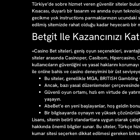
Türkiye’de sobre hizmet veren güvenilir siteler bulu
Kısacası, duyarlı bir tasarım ve anında oyun teknolo
gecikme yok instructions parmaklarınızın ucundaki 
edilmiş sitemizde rahat olduğu kadar heyecanlı bir m
Betgit Ile Kazancınızı Kat
«Casino Bet siteleri, geniş oyun seçenekleri, avantaj
siteler arasında Casinoper, Casibom, Hipercasino, Ca
kullanıcıların güvenliğini ve yasal haklarını korumayı
ile online bahis ve casino deneyimini bir üst seviyey
Bu siteler, genellikle MGA, BRITISH Gambling C
Ancak, bazı yasal düzenlemeler çerçevesinde f
Güvenli oyun ortamı, hızlı em virtude de yatı
yaşayın.
AbeBet’e en yeni başlayanlar, hoş geldin bonusl
Bir bilgisayarda oynayın ve yüksek çözünürlüklü
Lisans, sitenin belirli standartlara uygun olarak çalı
hakkında önemli bilgiler sunar. Bu siteler, Türkçe h
kumar sitesi seçerken dikkat edilmesi gereken birk