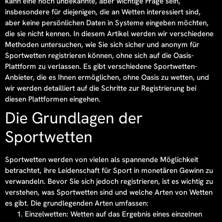
kann eine noch unbekannte, aber wichtige Frage sein,
insbesondere für diejenigen, die an Wetten interessiert sind,
aber keine persönlichen Daten in Systeme eingeben möchten,
die sie nicht kennen. In diesem Artikel werden wir verschiedene
Methoden untersuchen, wie Sie sich sicher und anonym für
Sportwetten registrieren können, ohne sich auf die Oasis-
Plattform zu verlassen. Es gibt verschiedene Sportwetten-
Anbieter, die es Ihnen ermöglichen, ohne Oasis zu wetten, und
wir werden detailliert auf die Schritte zur Registrierung bei
diesen Plattformen eingehen.
Die Grundlagen der
Sportwetten
Sportwetten werden von vielen als spannende Möglichkeit
betrachtet, ihre Leidenschaft für Sport in monetären Gewinn zu
verwandeln. Bevor Sie sich jedoch registrieren, ist es wichtig zu
verstehen, was Sportwetten sind und welche Arten von Wetten
es gibt. Die grundlegenden Arten umfassen:
Einzelwetten:
Wetten auf das Ergebnis eines einzelnen