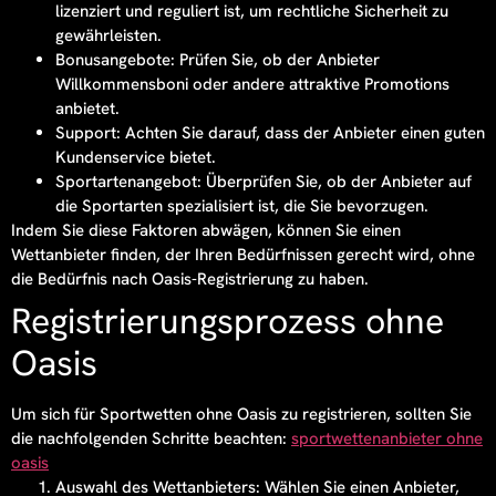
lizenziert und reguliert ist, um rechtliche Sicherheit zu
gewährleisten.
Bonusangebote:
Prüfen Sie, ob der Anbieter
Willkommensboni oder andere attraktive Promotions
anbietet.
Support:
Achten Sie darauf, dass der Anbieter einen guten
Kundenservice bietet.
Sportartenangebot:
Überprüfen Sie, ob der Anbieter auf
die Sportarten spezialisiert ist, die Sie bevorzugen.
Indem Sie diese Faktoren abwägen, können Sie einen
Wettanbieter finden, der Ihren Bedürfnissen gerecht wird, ohne
die Bedürfnis nach Oasis-Registrierung zu haben.
Registrierungsprozess ohne
Oasis
Um sich für Sportwetten ohne Oasis zu registrieren, sollten Sie
die nachfolgenden Schritte beachten:
sportwettenanbieter ohne
oasis
Auswahl des Wettanbieters:
Wählen Sie einen Anbieter,