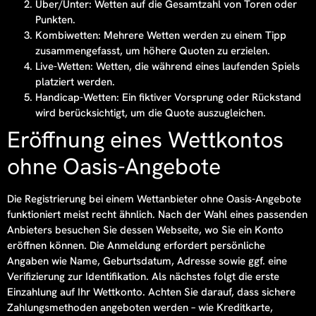
Über/Unter:
Wetten auf die Gesamtzahl von Toren oder
Punkten.
Kombiwetten:
Mehrere Wetten werden zu einem Tipp
zusammengefasst, um höhere Quoten zu erzielen.
Live-Wetten:
Wetten, die während eines laufenden Spiels
platziert werden.
Handicap-Wetten:
Ein fiktiver Vorsprung oder Rückstand
wird berücksichtigt, um die Quote auszugleichen.
Eröffnung eines Wettkontos
ohne Oasis-Angebote
Die Registrierung bei einem Wettanbieter ohne Oasis-Angebote
funktioniert meist recht ähnlich. Nach der Wahl eines passenden
Anbieters besuchen Sie dessen Webseite, wo Sie ein Konto
eröffnen können. Die Anmeldung erfordert persönliche
Angaben wie Name, Geburtsdatum, Adresse sowie ggf. eine
Verifizierung zur Identifikation. Als nächstes folgt die erste
Einzahlung auf Ihr Wettkonto. Achten Sie darauf, dass sichere
Zahlungsmethoden angeboten werden – wie Kreditkarte,