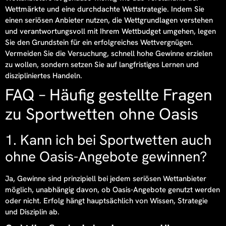
Wettmärkte und eine durchdachte Wettstrategie. Indem Sie
einen seriösen Anbieter nutzen, die Wettgrundlagen verstehen
und verantwortungsvoll mit Ihrem Wettbudget umgehen, legen
Sie den Grundstein für ein erfolgreiches Wettvergnügen.
Vermeiden Sie die Versuchung, schnell hohe Gewinne erzielen
zu wollen, sondern setzen Sie auf langfristiges Lernen und
diszipliniertes Handeln.
FAQ – Häufig gestellte Fragen
zu Sportwetten ohne Oasis
1. Kann ich bei Sportwetten auch
ohne Oasis-Angebote gewinnen?
Ja, Gewinne sind prinzipiell bei jedem seriösen Wettanbieter
möglich, unabhängig davon, ob Oasis-Angebote genutzt werden
oder nicht. Erfolg hängt hauptsächlich von Wissen, Strategie
und Disziplin ab.