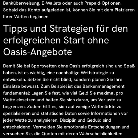
Banküberweisung, E-Wallets oder auch Prepaid-Optionen.
Sobald das Konto aufgeladen ist, können Sie mit dem Platzieren
Ihrer Wetten beginnen.
Tipps und Strategien für den
erfolgreichen Start ohne
Oasis-Angebote
Damit Sie bei Sportwetten ohne Oasis erfolgreich sind und Spaß
haben, ist es wichtig, eine nachhaltige Wettstrategie zu
entwickeln. Setzen Sie nicht blind, sondern planen Sie Ihre
Einsätze bewusst. Zum Beispiel ist das Bankenmanagement
fundamental: Legen Sie fest, wie viel Geld Sie maximal pro
Wette einsetzen und halten Sie sich daran, um Verluste zu
begrenzen. Zudem hilft es, sich auf wenige Wettmärkte zu
spezialisieren und statistische Daten sowie Informationen vor
jeder Wette zu analysieren. Disziplin und Geduld sind
entscheidend. Vermeiden Sie emotionale Entscheidungen und
versuchen Sie, die Quoten mit deren Wahrscheinlichkeiten