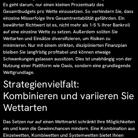
Es geht darum, nur einen kleinen Prozentsatz des
Gesamtbudgets pro Wette einzusetzen. So verhindern Sie, dass
einzelne Misserfolge Ihre Gesamtrentabilität gefährden. Ein
bewährter Richtwert ist es, nicht mehr als 1-5 % Ihrer Bankroll
auf eine einzelne Wette zu setzen. Außerdem sollten Sie
Wettarten und Einsätze diversifizieren, um Risiken zu
minimieren. Nur mit einem strikten, disziplinierten Finanzplan
bleiben Sie langfristig profitabel und können etwaige
Schwankungen gelassen aussitzen. Dies ist unabhängig von der
Nutzung einer Plattform wie Oasis, sondern eine grundlegende
Wettgrundlage.
Strategienvielfalt:
Kombinieren und variieren Sie
Wettarten
Das Setzen nur auf einen Wettmarkt schränkt Ihre Möglichkeiten
ein und kann die Gewinnchancen mindern. Eine Kombination aus
Einzelwetten, Kombiwetten und Systemwetten bietet Ihnen