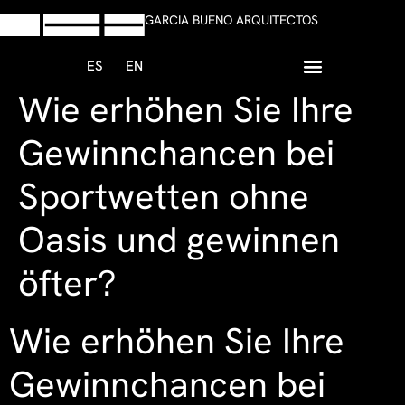
GARCIA BUENO ARQUITECTOS
ES
EN
Wie erhöhen Sie Ihre
+34 958 13 59 47
Escribir Whatsapp
Gewinnchancen bei
Sportwetten ohne
Oasis und gewinnen
öfter?
Wie erhöhen Sie Ihre
Gewinnchancen bei