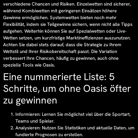
verschiedene Chancen und Risiken. Einzelwetten sind sicherer,
während Kombiwetten mit geringeren Einsätzen höhere
Gewinne ermöglichen. Systemwetten bieten noch mehr
Flexibilität, indem sie Teilgewinne sichern, wenn nicht alle Tipps
aufgehen. Weiterhin können Sie auf Spezialwetten oder Live-
Wetten setzen, um kurzfristige Marktineffizienzen auszunutzen.
Achten Sie dabei stets darauf, dass die Strategie zu Ihrem
Wettstil und Ihrer Risikobereitschaft passt. Die Variation
verbessert Ihre Chancen, häufig zu gewinnen, auch ohne
spezielle Tools wie Oasis.
Eine nummerierte Liste: 5
Schritte, um ohne Oasis öfter
zu gewinnen
Informieren:
Lernen Sie möglichst viel über die Sportart,
Teams und Spieler.
Analysieren:
Nutzen Sie Statistiken und aktuelle Daten, um
fundierte Prognosen zu erstellen.