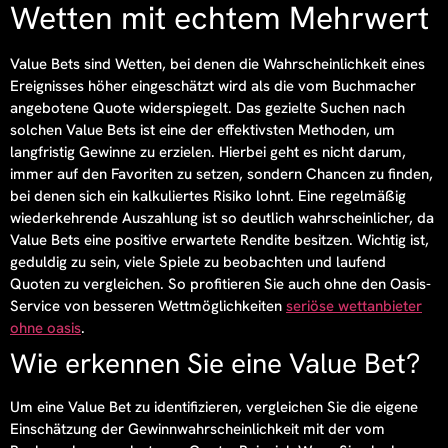
Wetten mit echtem Mehrwert
Value Bets sind Wetten, bei denen die Wahrscheinlichkeit eines
Ereignisses höher eingeschätzt wird als die vom Buchmacher
angebotene Quote widerspiegelt. Das gezielte Suchen nach
solchen Value Bets ist eine der effektivsten Methoden, um
langfristig Gewinne zu erzielen. Hierbei geht es nicht darum,
immer auf den Favoriten zu setzen, sondern Chancen zu finden,
bei denen sich ein kalkuliertes Risiko lohnt. Eine regelmäßig
wiederkehrende Auszahlung ist so deutlich wahrscheinlicher, da
Value Bets eine positive erwartete Rendite besitzen. Wichtig ist,
geduldig zu sein, viele Spiele zu beobachten und laufend
Quoten zu vergleichen. So profitieren Sie auch ohne den Oasis-
Service von besseren Wettmöglichkeiten
seriöse wettanbieter
ohne oasis
.
Wie erkennen Sie eine Value Bet?
Um eine Value Bet zu identifizieren, vergleichen Sie die eigene
Einschätzung der Gewinnwahrscheinlichkeit mit der vom