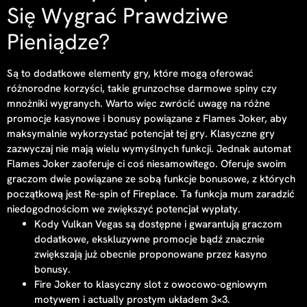
Się Wygrać Prawdziwe
Pieniądze?
Są to dodatkowe elementy gry, które mogą oferować
różnorodne korzyści, takie grunzochse darmowe spiny czy
mnożniki wygranych. Warto więc zwrócić uwagę na różne
promocje kasynowe i bonusy powiązane z Flames Joker, aby
maksymalnie wykorzystać potencjał tej gry. Klasyczne gry
zazwyczaj nie mają wielu wymyślnych funkcji. Jednak automat
Flames Joker zaoferuje ci coś niesamowitego. Oferuje swoim
graczom dwie powiązane ze sobą funkcje bonusowe, z których
początkową jest Re-spin of Fireplace. Ta funkcja mum zaradzić
niedogodnościom we zwiększyć potencjał wypłaty.
Kody Vulkan Vegas są dostępne i gwarantują graczom
dodatkowe, ekskluzywne promocje bądź znacznie
zwiększają już obecnie proponowane przez kasyno
bonusy.
Fire Joker to klasyczny slot z owocowo-ogniowym
motywem i actually prostym układem 3×3.