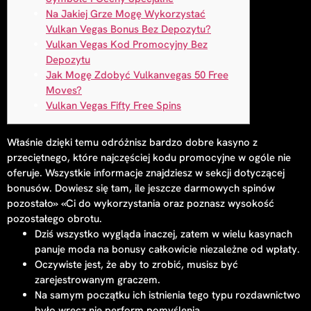
Na Jakiej Grze Mogę Wykorzystać
Vulkan Vegas Bonus Bez Depozytu?
Vulkan Vegas Kod Promocyjny Bez
Depozytu
Jak Mogę Zdobyć Vulkanvegas 50 Free
Moves?
Vulkan Vegas Fifty Free Spins
Właśnie dzięki temu odróżnisz bardzo dobre kasyno z
przeciętnego, które najczęściej kodu promocyjne w ogóle nie
oferuje. Wszystkie informacje znajdziesz w sekcji dotyczącej
bonusów. Dowiesz się tam, ile jeszcze darmowych spinów
pozostało» «Ci do wykorzystania oraz poznasz wysokość
pozostałego obrotu.
Dziś wszystko wygląda inaczej, zatem w wielu kasynach
panuje moda na bonusy całkowicie niezależne od wpłaty.
Oczywiste jest, że aby to zrobić, musisz być
zarejestrowanym graczem.
Na samym początku ich istnienia tego typu rozdawnictwo
było wręcz nie perform pomyślenia.