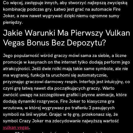
Co więcej, zastępuje innych, aby stworzyć najlepszą zwycięską
kombinację podczas gry. Łatwo jest grać na automacie Fire
Joker, a new nawet wygrywać dzięki niemu ogromne sumy
pieniędzy.
Jakie Warunki Ma Pierwszy Vulkan
Vegas Bonus Bez Depozytu?
Jego popularność wśród graczy mówi sama za siebie, a liczne
promocje w kasynach on the internet tylko dodają perform jego
atrakcyjności. Jeśli dwie rolki mają takie same symbole, ale nie
ma wygranej, funkcja ta uruchomi się automatycznie,
przyznając graczowi darmowy respin. Interfejs jest intuicyjny, co
czyni grę łatwą nawet dla początkujących graczy. Warto
zwrócić uwagę na szczegółowe grafiki i płynne animacje, które
dodają dynamiki rozgrywce. Fire Joker to klasyczna gra
wrzutowa, w której wygrywasz po trafieniu 3 pasujących
symboli na linii wypłat. Grając w tę grę, przekonasz się, że
symbol Crazy Joker ma zdecydowanie najwyższą wartość
vulkan vegas
.