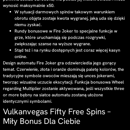
wynosić maksymalnie x50.
W sytuacji darmowych spinów takowym warunkiem
obrotu objęta zostaje kwota wygranej, jaką uda się dzięki
niemu zyskać.
Rundy bonusowe w Fire Joker to specjalne funkcje w
grze, które uruchamiają się podczas rozgrywki,
zwiększając szanse na wyższe wygrane.
Stąd też i na rynku dostępnych jest coraz więcej kasyn
online.
Design automatu Fire Joker gra odzwierciedla jego gorący
temat. Czerwienie, złota i oranże dominują paletę kolorów, the
tradycyjne symbole owoców mieszają się unces jokerami,
tworząc wizualne uczucie ekscytacji. Funkcja bonusowa Wheel
regarding Multiplier zostanie aktywowana, jeśli wszystkie three
or more bębny na siatce automatu zostaną ułożone
identycznymi symbolami.
Vulkanvegas Fifty Free Spins –
Miły Bonus Dla Ciebie