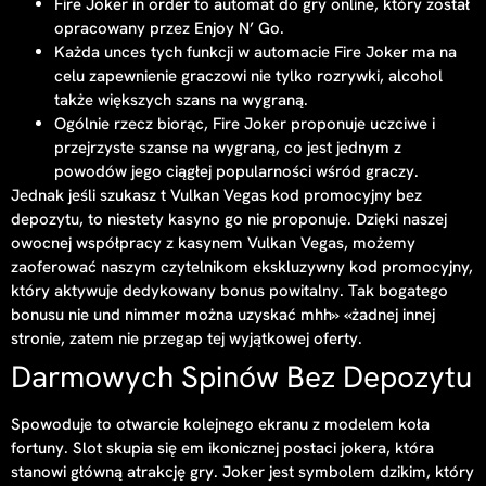
Fire Joker in order to automat do gry online, który został
opracowany przez Enjoy N’ Go.
Każda unces tych funkcji w automacie Fire Joker ma na
celu zapewnienie graczowi nie tylko rozrywki, alcohol
także większych szans na wygraną.
Ogólnie rzecz biorąc, Fire Joker proponuje uczciwe i
przejrzyste szanse na wygraną, co jest jednym z
powodów jego ciągłej popularności wśród graczy.
Jednak jeśli szukasz t Vulkan Vegas kod promocyjny bez
depozytu, to niestety kasyno go nie proponuje. Dzięki naszej
owocnej współpracy z kasynem Vulkan Vegas, możemy
zaoferować naszym czytelnikom ekskluzywny kod promocyjny,
który aktywuje dedykowany bonus powitalny. Tak bogatego
bonusu nie und nimmer można uzyskać mhh» «żadnej innej
stronie, zatem nie przegap tej wyjątkowej oferty.
Darmowych Spinów Bez Depozytu
Spowoduje to otwarcie kolejnego ekranu z modelem koła
fortuny. Slot skupia się em ikonicznej postaci jokera, która
stanowi główną atrakcję gry. Joker jest symbolem dzikim, który