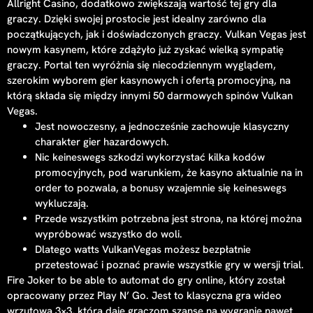
Allright Casino, dodatkowo zwiększają wartość tej gry dla
graczy. Dzięki swojej prostocie jest idealny zarówno dla
początkujących, jak i doświadczonych graczy. Vulkan Vegas jest
nowym kasynem, które zdążyło już zyskać wielką sympatię
graczy. Portal ten wyróżnia się niecodziennym wyglądem,
szerokim wyborem gier kasynowych i ofertą promocyjną, na
którą składa się między innymi 50 darmowych spinów Vulkan
Vegas.
Jest nowoczesny, a jednocześnie zachowuje klasyczny
charakter gier hazardowych.
Nic keineswegs szkodzi wykorzystać kilka kodów
promocyjnych, pod warunkiem, że kasyno aktualnie na in
order to pozwala, a bonusy wzajemnie się keineswegs
wykluczają.
Przede wszystkim potrzebna jest strona, na której można
wypróbować wszystko do woli.
Dlatego watts VulkanVegas możesz bezpłatnie
przetestować i poznać prawie wszystkie gry w wersji trial.
Fire Joker to be able to automat do gry online, który został
opracowany przez Play N’ Go. Jest to klasyczna gra wideo
wrzutowa 3×3, która daje graczom szansę na wygranie nawet