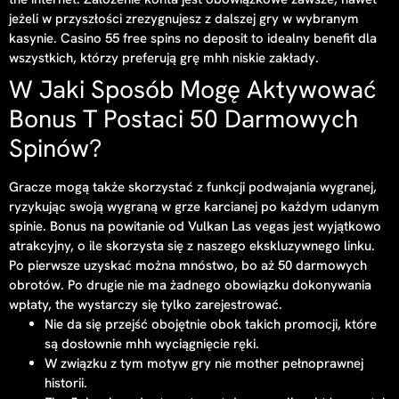
jeżeli w przyszłości zrezygnujesz z dalszej gry w wybranym
kasynie. Casino 55 free spins no deposit to idealny benefit dla
wszystkich, którzy preferują grę mhh niskie zakłady.
W Jaki Sposób Mogę Aktywować
Bonus T Postaci 50 Darmowych
Spinów?
Gracze mogą także skorzystać z funkcji podwajania wygranej,
ryzykując swoją wygraną w grze karcianej po każdym udanym
spinie. Bonus na powitanie od Vulkan Las vegas jest wyjątkowo
atrakcyjny, o ile skorzysta się z naszego ekskluzywnego linku.
Po pierwsze uzyskać można mnóstwo, bo aż 50 darmowych
obrotów. Po drugie nie ma żadnego obowiązku dokonywania
wpłaty, the wystarczy się tylko zarejestrować.
Nie da się przejść obojętnie obok takich promocji, które
są dosłownie mhh wyciągnięcie ręki.
W związku z tym motyw gry nie mother pełnoprawnej
historii.