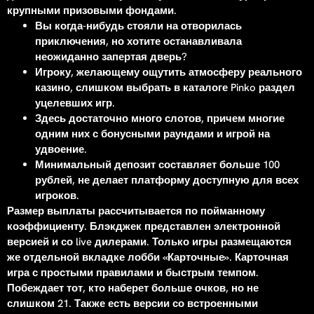
крупными призовыми фондами.
Вы когда-нибудь стояли на отворилась
приключения, но хотите останавливала
неожиданно запертая дверь?
Игроку, желающему ощутить атмосферу реального
казино, слишком выбрать в каталоге Pinko раздел
уцелевших игр.
Здесь достаточно много слотов, причем многие
одним них с бонусными раундами и игрой на
удвоение.
Минимальный депозит составляет больше 100
рублей, не делает платформу доступную для всех
игроков.
Размер выплаты рассчитывается по пойманному
коэффициенту. Блэкджек представлен электронной
версией и со live дилерами. Только игры размещаются
же отдельной вкладке лобби «Карточные». Карточная
игра с простыми правилами и быстрым темпом.
Побеждает тот, кто наберет больше очков, но не
слишком 21. Также есть версии со встроенными