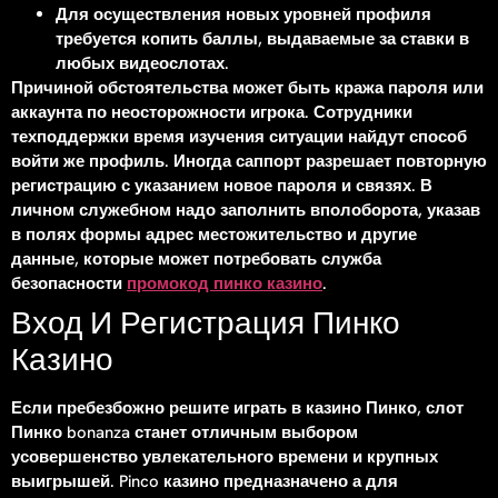
Для осуществления новых уровней профиля
требуется копить баллы, выдаваемые за ставки в
любых видеослотах.
Причиной обстоятельства может быть кража пароля или
аккаунта по неосторожности игрока. Сотрудники
техподдержки время изучения ситуации найдут способ
войти же профиль. Иногда саппорт разрешает повторную
регистрацию с указанием новое пароля и связях. В
личном служебном надо заполнить вполоборота, указав
в полях формы адрес местожительство и другие
данные, которые может потребовать служба
безопасности
промокод пинко казино
.
Вход И Регистрация Пинко
Казино
Если пребезбожно решите играть в казино Пинко, слот
Пинко bonanza станет отличным выбором
усовершенство увлекательного времени и крупных
выигрышей. Pinco казино предназначено а для