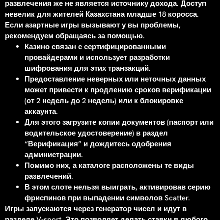
развлечения же не является источнику дохода. Доступ
невелик для жителей Казахстана младше 18 коросса.
Если азартные игры вызывают у вы проблемы,
рекомендуем обращаясь за помощью.
Казино связан с сертифицированными
провайдерами и использует разработки
шифрования для этих транзакций.
Предоставление неверных или неточных данных
может привести к продлению сроков верификации
(от 2 недель до 2 недель) или к блокировке
аккаунта.
Для этого загрузите копии документов (паспорт или
водительское удостоверение) в раздел
“Верификация” и дождитесь одобрения
администрации.
Помимо них, а каталоге расположены те виды
развлечений.
В этом слоте нельзя выиграть, активировав серию
фриспинов при выпадении символов Scatter.
Игры запускаются через генератор чисел и идут в
разделе V-sport. Это позволяет делать ставки в любого