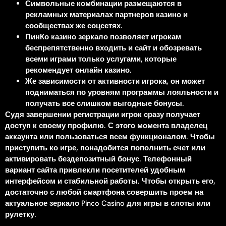
Символьные комбинации размещаются в
рекламных материалах партнеров казино и
сообществах же соцсетях.
ПинКо казино зеркало позволяет игрокам
беспрепятственно входить и сайт и обозревать
всеми играми только услугами, которые
рекомендует онлайн казино.
Же зависимости от активности игрока, он может
подниматься по уровням программы лояльности и
получать все слишком выгодные бонусы.
Судя завершении регистрации игрок сразу получает
доступ к своему профилю. С этого момента владелец
аккаунта или пользоваться всем функционалом. Чтобы
приступить ко игре, понадобится пополнить счет или
активировать бездепозитный бонус. Телефонный
вариант сайта привлекли посетителей удобным
интерфейсом и стабильной работы. Чтобы открыть его,
достаточно с любой смартфона совершить проем на
актуальное зеркало Pinco Casino для игры в слоты или
рулетку.