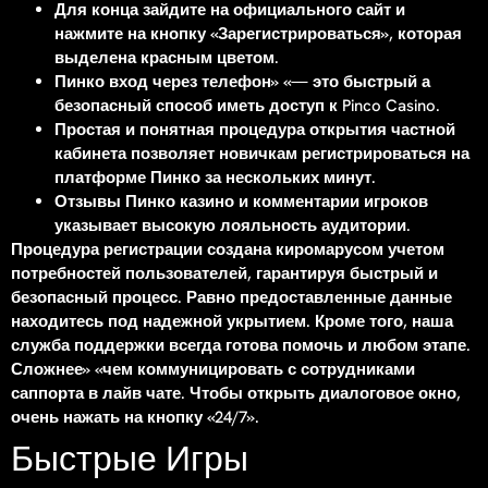
Для конца зайдите на официального сайт и
нажмите на кнопку «Зарегистрироваться», которая
выделена красным цветом.
Пинко вход через телефон» «— это быстрый а
безопасный способ иметь доступ к Pinco Casino.
Простая и понятная процедура открытия частной
кабинета позволяет новичкам регистрироваться на
платформе Пинко за нескольких минут.
Отзывы Пинко казино и комментарии игроков
указывает высокую лояльность аудитории.
Процедура регистрации создана киромарусом учетом
потребностей пользователей, гарантируя быстрый и
безопасный процесс. Равно предоставленные данные
находитесь под надежной укрытием. Кроме того, наша
служба поддержки всегда готова помочь и любом этапе.
Сложнее» «чем коммуницировать с сотрудниками
саппорта в лайв чате. Чтобы открыть диалоговое окно,
очень нажать на кнопку «24/7».
Быстрые Игры