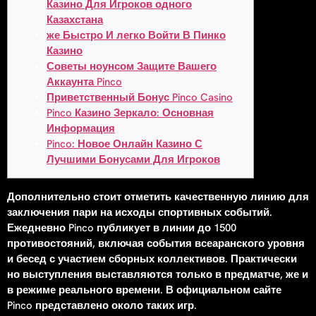
Казино Для Игроков одного
Казахстана
же Быстро И легко Войти В Пинко
Казино
Советы ноунсом Защите Вашего
Аккаунта Pinco
Приветственный Бонус Pinco Casino
Pinco Казино Зеркало: Основная
Информация
Pinco: Новое Онлайн Казино С
Лучшими Бонусами Для Игроков
Дополнительно стоит отметить качественную линию для
заключения пари на исходы спортивных событий.
Ежедневно Pinco публикует в линии до 1500
противостояний, включая события всеаранского уровня
и бесед с участием сборных коллективов. Практически
но выступления выставляются только в предматче, же и
в режиме реального времени. В официальном сайте
Pinco представлено около таких игр.