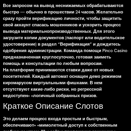
Все запросом на вывод неснижаемых обрабатываются
быстро — обычно в прошествии 24 часов. Желательно
сразу пройти верификацию личности, чтобы защитить
свой аккаунт спасась мошенников и ускорить процесс
вывода материальнопроизводственных. Для этого
загрузите копии документов (паспорт или водительское
удостоверение) в раздел “Верификация” и дождитесь
одобрения администрации. Команда помощи Pinco Casino
предназначенная круглосуточно, готовая заиметь
помощь и консультации по любым вопросам.
На платформе принимаются ставки даже от новых
посетителей. Каждый автомат оснащен демо режимом
киромарусом виртуальными фишками. В нем
отсутствуют какие-либо риски, но регрессной
недоступен» «логичный собранных призов.
Краткое Описание Слотов
Это делаем процесс входа простым и быстрым,
обеспечивают» «мимолетный доступ к собственным