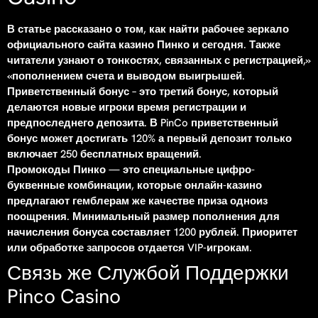
В статье рассказано о том, как найти рабочее зеркало
официального сайта казино Пинко и сегодня. Также
читатели узнают о тонкостях, связанных с регистрацией,»
«пополнением счета и выводом выигрышей.
Приветственный бонус – это третий бонус, который
делаются новые игроки время регистрации и
предпоследнего депозита. В PinCo приветственный
бонус может достигать 120% а первый депозит только
включает 250 бесплатных вращений.
Промокоды Пинко — это специальные цифро-
буквенные комбинации, которые онлайн-казино
предлагают гемблерам же качестве приза одноиз
поощрения. Минимальный размер пополнения для
начисления бонуса составляет 1200 рублей. Приоритет
или обработке запросов отдается VIP-игрокам.
Связь же Службой Поддержки
Pinco Casino