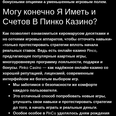
бонусными опциями а уменьшенным игровым полем.
Могу конечно Я Иметь и
Счетов В Пинко Казино?
Как позволяет ознакомиться киромарусом десятками и
но сотнями игровых аппаратов, чтобы отточить навыки»
«только протестировать стратегии вплоть начала
реальных ставок. Ведь есть онлайн-казино Pinco,
предлагающее популярные азартные игры,
многоуровневую программу лояльности, подарки и
бонусы. Pinko Casino — как надёжное онлайн-казино со
хорошей репутацией, лицензией, современным
интерфейсом же богатым выбором игр.
Мы заботимся о безопасности же комфорте
каждого пользователя.
Это отличный способ попробовать новые игры,
улучшить свои навыки и протестировать стратегии
до того, а начать играть и реальные деньги.
Особое особое в PinCo уделялось дням рождения