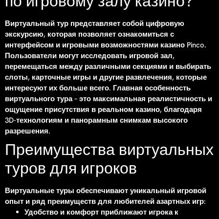
по игровому залу казино?
Виртуальный тур представляет собой цифровую
экскурсию, которая позволяет ознакомиться с
интерфейсом и игровыми возможностями казино Pinco.
Пользователи могут исследовать игровой зал,
перемещаться между различными секциями и выбирать
слоты, карточные игры и другие развлечения, которые
интересуют их больше всего. Главная особенность
виртуального тура – это максимальная реалистичность и
ощущение присутствия в реальном казино, благодаря
3D-технологиям и панорамным снимкам высокого
разрешения.
Преимущества виртуальных
туров для игроков
Виртуальные туры обеспечивают уникальный игровой
опыт и ряд преимуществ для любителей азартных игр:
Удобство и комфорт приближают игрока к