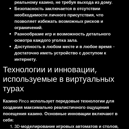
реальному казино, не требуя выхода из дому.
Безопасность заключается в отсутствии
необходимости личного присутствия, что
позволяет избежать возможных рисков и
ограничений.
Разнообразие игр и возможность детального
осмотра каждого уголка зала.
Доступность в любом месте и в любое время –
достаточно иметь устройство с доступом к
интернету.
Технологии и инновации,
используемые в виртуальных
турах
Казино Pinco использует передовые технологии для
создания максимально реалистичного ощущения
посещения казино. Основные инновации включают в
себя:
3D-моделирование игровых автоматов и столов,