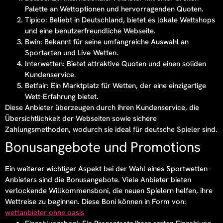
Palette an Wettoptionen und hervorragenden Quoten.
Tipico: Beliebt in Deutschland, bietet es lokale Wettshops
und eine benutzerfreundliche Webseite.
Bwin: Bekannt für seine umfangreiche Auswahl an
Sportarten und Live-Wetten.
Interwetten: Bietet attraktive Quoten und einen soliden
Kundenservice.
Betfair: Ein Marktplatz für Wetten, der eine einzigartige
Wett-Erfahrung bietet.
Diese Anbieter überzeugen durch ihren Kundenservice, die
Übersichtlichkeit der Webseiten sowie sichere
Zahlungsmethoden, wodurch sie ideal für deutsche Spieler sind.
Bonusangebote und Promotions
Ein weiterer wichtiger Aspekt bei der Wahl eines Sportwetten-
Anbieters sind die Bonusangebote. Viele Anbieter bieten
verlockende Willkommensboni, die neuen Spielern helfen, ihre
Wettreise zu beginnen. Diese Boni können in Form von:
wettanbieter ohne oasis