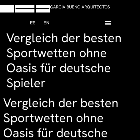
GARCIA BUENO ARQUITECTOS
ES
EN
Vergleich der besten
+34 958 13 59 47
Escribir Whatsapp
Sportwetten ohne
Oasis für deutsche
Spieler
Vergleich der besten
Sportwetten ohne
Oasis für deutsche