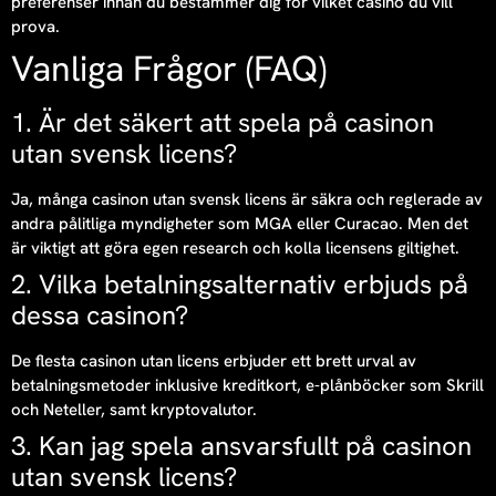
preferenser innan du bestämmer dig för vilket casino du vill
prova.
Vanliga Frågor (FAQ)
1. Är det säkert att spela på casinon
utan svensk licens?
Ja, många casinon utan svensk licens är säkra och reglerade av
andra pålitliga myndigheter som MGA eller Curacao. Men det
är viktigt att göra egen research och kolla licensens giltighet.
2. Vilka betalningsalternativ erbjuds på
dessa casinon?
De flesta casinon utan licens erbjuder ett brett urval av
betalningsmetoder inklusive kreditkort, e-plånböcker som Skrill
och Neteller, samt kryptovalutor.
3. Kan jag spela ansvarsfullt på casinon
utan svensk licens?