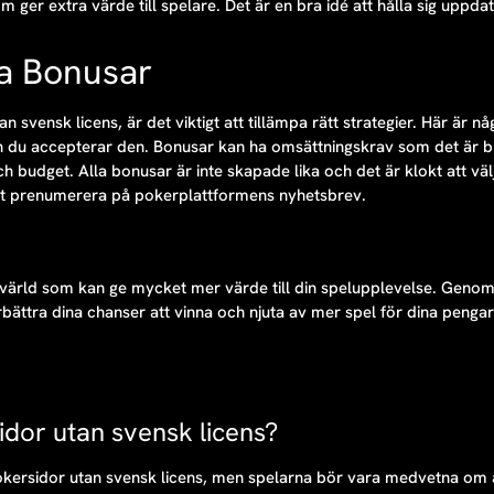
om ger extra värde till spelare. Det är en bra idé att hålla sig upp
ra Bonusar
svensk licens, är det viktigt att tillämpa rätt strategier. Här är någ
nan du accepterar den. Bonusar kan ha omsättningskrav som det är 
h budget. Alla bonusar är inte skapade lika och det är klokt att väl
tt prenumerera på pokerplattformens nyhetsbrev.
värld som kan ge mycket mer värde till din spelupplevelse. Genom a
ättra dina chanser att vinna och njuta av mer spel för dina pengar
sidor utan svensk licens?
 pokersidor utan svensk licens, men spelarna bör vara medvetna om a