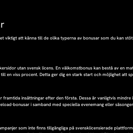
r
t viktigt att känna till de olika typerna av bonusar som du kan stöta
ersidor utan svensk licens. En välkomstbonus kan bestå av en match
ill en viss procent. Detta ger dig en stark start och möjlighet att s
framtida insättningar efter den första. Dessa är vanligtvis mindr
tta reload-bonusar i samband med speciella evenemang eller säsonge
ampanjer som inte finns tillgängliga på svensklicensierade plattfor