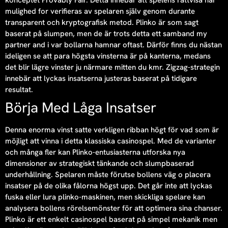
konceptet Provably Fair. Detta innebär att spelens rättvisa har
mulighed for verifieras av spelaren själv genom durante
transparent och kryptografisk metod. Plinko är som sagt
baserat på slumpen, men de är trots detta ett samband my
partner and i var bollarna hamnar oftast. Därför finns du nästan
ideligen se att para högsta vinsterna är på kanterna, medans
det blir lägre vinster ju närmare mitten du kmr. Zigzag-strategin
innebär att lyckas insatserna justeras baserat på tidigare
resultat.
Börja Med Låga Insatser
Denna enorma vinst satte verkligen ribban högt för vad som är
möjligt att vinna i detta klassiska casinospel. Med de varianter
och många fler kan Plinko-entusiasterna utforska nya
dimensioner av strategiskt tänkande och slumpbaserad
underhållning. Spelaren måste förutse bollens väg o placera
insatser på de olika fålorna högst upp. Det går inte att lyckas
fuska eller lura plinko-maskinen, men skickliga spelare kan
analysera bollens rörelsemönster för att optimera sina chanser.
Plinko är ett enkelt casinospel baserat på simpel mekanik men