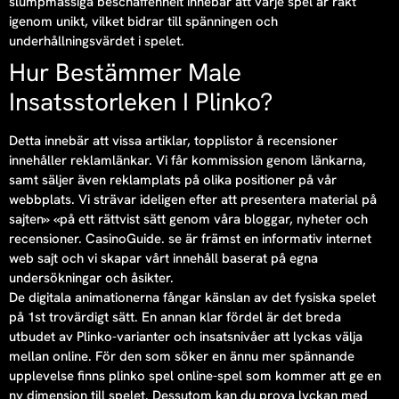
slumpmässiga beschaffenheit innebär att varje spel är rakt
igenom unikt, vilket bidrar till spänningen och
underhållningsvärdet i spelet.
Hur Bestämmer Male
Insatsstorleken I Plinko?
Detta innebär att vissa artiklar, topplistor å recensioner
innehåller reklamlänkar. Vi får kommission genom länkarna,
samt säljer även reklamplats på olika positioner på vår
webbplats. Vi strävar ideligen efter att presentera material på
sajten» «på ett rättvist sätt genom våra bloggar, nyheter och
recensioner. CasinoGuide. se är främst en informativ internet
web sajt och vi skapar vårt innehåll baserat på egna
undersökningar och åsikter.
De digitala animationerna fångar känslan av det fysiska spelet
på 1st trovärdigt sätt. En annan klar fördel är det breda
utbudet av Plinko-varianter och insatsnivåer att lyckas välja
mellan online. För den som söker en ännu mer spännande
upplevelse finns plinko spel online-spel som kommer att ge en
ny dimension till spelet. Dessutom kan du prova lyckan med