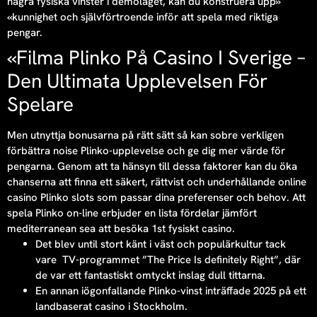
några fysiska vinster i demoläget, kan du konstruera upp»
«kunnighet och självförtroende inför att spela med riktiga
pengar.
«Filma Plinko På Casino I Sverige –
Den Ultimata Upplevelsen För
Spelare
Men utnyttja bonusarna på rätt sätt så kan sobre verkligen
förbättra noise Plinko-upplevelse och ge dig mer värde för
pengarna. Genom att ta hänsyn till dessa faktorer kan du öka
chanserna att finna ett säkert, rättvist och underhållande online
casino Plinko slots som passar dina preferenser och behov. Att
spela Plinko on-line erbjuder en lista fördelar jämfört
mediterranean sea att besöka 1st fysiskt casino.
Det blev until stort känt i väst och populärkultur tack
vare TV-programmet ”The Price Is definitely Right”, där
de var ett fantastiskt omtyckt inslag dull tittarna.
En annan iögonfallande Plinko-vinst inträffade 2025 på ett
landbaserat casino i Stockholm.