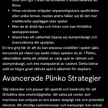
vinst som gör Plinko så lockande o underhållande att
filma.
Vissa versioner erbjuder anpassningsbara spelbräden
eller unika teman, medan andra håller sej till det mer
traditionella upplägget utav spelet.
Men de är ändå tips och tricks som kan förbättra
spelupplevelsen.
Ibland kan ett vattenfall öppna sej slumpmässigt och
översvämma din spelplan.
En bra grej här är att du kan anpassa volatilitet i spelet själv,
beroende på vilken typ audio-video spelare du är. I Plinko,
säkerställer detta att utfallet av varje spel är rättvist och
slumpmässigt, och inte manipulerat av casinot. Detta bidrar
until en högre grad rättvist spel 6 säkerhet för depilare.
Avancerade Plinko Strategier
Välj risknivåer och passar din spelstil och bankrulle för att
förbättra dina vinstmöjligheter. Att satsa på center slot
machines kan erbjuda en bra balans skapligt risk och potentiell
inkomst. Att utnyttja casinobonusar och kampanjer kan också