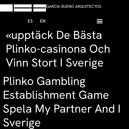
GARCIA BUENO ARQUITECTOS
ES
EN
«upptäck De Bästa
+34 958 13 59 47
Escribir Whatsapp
Plinko-casinona Och
Vinn Stort I Sverige
Plinko Gambling
Establishment Game
Spela My Partner And I
Sverige