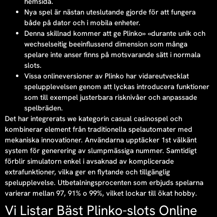
hemsida.
Nya spel är nästan uteslutande gjorde för att fungera
både på dator och i mobila enheter.
Denna skillnad kommer att ge Plinko» «durante unik och
wechselseitig beeinflussend dimension som många
spelare inte anser finns på motsvarande sätt i normala
slots.
Vissa onlineversioner av Plinko har vidareutvecklat
spelupplevelsen genom att lyckas introducera funktioner
som till exempel justerbara risknivåer och anpassade
spelbräden.
Det har integrerats we kategorin casual casinospel och
kombinerar element från traditionella spelautomater med
mekaniska innovationer. Användarna upptäcker 1st välkänt
system för generering av slumpmässiga nummer. Samtidigt
förblir simulatorn enkel i avsaknad av komplicerade
extrafunktioner, vilka ger en flytande och tillgänglig
spelupplevelse. Utbetalningsprocenten som erbjuds spelarna
varierar mellan 97, 91% o 99%, vilket lockar till ökat hobby.
Vi Listar Bäst Plinko-slots Online