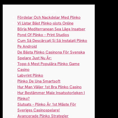
Content
Fördelar Och Nackdelar Med Plinko
Vi Listar Bäst Plinko-slots Online
Börja Mediterranean Sea Låga Insatser
Pond Of Plinko – Print Studios
Cum Să Descărcați Și Să Instalați Plinko
Pe Android
De Bästa Plinko Casinona För Svenska
Spelare Just Nu Är:
Topp 6 Mest Populära Plinko Game
Casino
Labyrint Plinko
Plinko De Una Smartsoft
Hur Man Väljer 1st Bra Plinko Casino
Hur Bestämmer Male Insatsstorleken I
Plinko?
Slutsats – Plinko Är 1st Måste För
Sveriges Casinospelare!
Avancerade Plinko Strategier