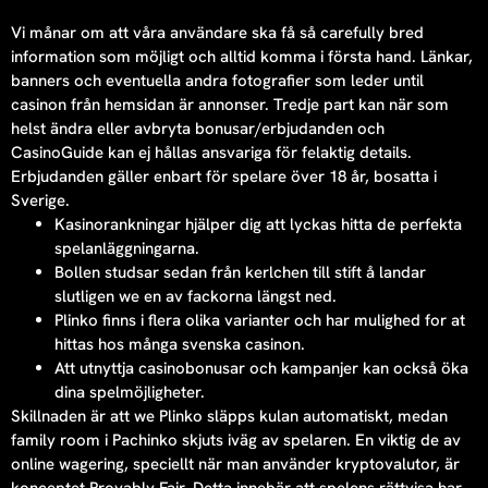
Vi månar om att våra användare ska få så carefully bred
information som möjligt och alltid komma i första hand. Länkar,
banners och eventuella andra fotografier som leder until
casinon från hemsidan är annonser. Tredje part kan när som
helst ändra eller avbryta bonusar/erbjudanden och
CasinoGuide kan ej hållas ansvariga för felaktig details.
Erbjudanden gäller enbart för spelare över 18 år, bosatta i
Sverige.
Kasinorankningar hjälper dig att lyckas hitta de perfekta
spelanläggningarna.
Bollen studsar sedan från kerlchen till stift å landar
slutligen we en av fackorna längst ned.
Plinko finns i flera olika varianter och har mulighed for at
hittas hos många svenska casinon.
Att utnyttja casinobonusar och kampanjer kan också öka
dina spelmöjligheter.
Skillnaden är att we Plinko släpps kulan automatiskt, medan
family room i Pachinko skjuts iväg av spelaren. En viktig de av
online wagering, speciellt när man använder kryptovalutor, är