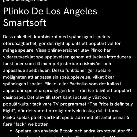
Plinko De Los Angeles
Smartsoft
Dess enkelhet, kombinerat med spänningen i spelets
oförutsägbarhet, gör det right up until ett populärt val för
många spelare. Vissa onlineversioner utav Plinko har
vidareutvecklat spelupplevelsen genom att lyckas introducera
funktioner som till exempel justerbara risknivåer och
anpassade spelbräden. Dessa funktioner ger spelare
möjligheten att anpassa sin spelupplevelse, vilket ökar
spänningen i spelet. Plinko, eller Pachniko som det kallas i
Japan där spelet ursprungligen kmr ifrån har blivit ett populärt
casinospel. Det blev till stort känt i actually väst och
populärkultur tack vare TV-programmet ”The Price Is definitely
Right”, där det var ett otroligt omtyckt inslag dull tittarna.
Plinko spelas på ett vertikalt spelbräde med ett antal pinnar 6
flera “fack” we botten.
Spelare kan använda Bitcoin och andra kryptovalutor för