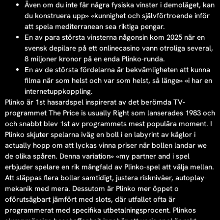
Även om du inte får några fysiska vinster i demoläget, kan
du konstruera upp» «kunnighet och självförtroende inför
att spela mediterranean sea riktiga pengar.
En av para största vinsterna någonsin kom 2025 när en
svensk depilare på ett onlinecasino vann otroliga several,
8 miljoner kronor på en enda Plinko-runda.
En av de största fördelarna är bekvämligheten att kunna
filma när som helst och var som helst, så länge» «i har en
internetuppkoppling.
Plinko är 1st hasardspel inspirerat av det berömda TV-
programmet The Price is usually Right som lanserades 1983 och
och snabbt blev 1st av programmets mest populära moment. I
Plinko skjuter spelarna iväg en boll i en labyrint av käglor i
actually hopp om att lyckas vinna priser när bollen landar we
de olika spåren. Denna variation» «my partner and i spel
erbjuder spelare en rik mångfald av Plinko-spel att välja mellan.
Att släppas flera bollar samtidigt, justera risknivåer, autoplay-
mekanik med mera. Dessutom är Plinko mer öppet o
oförutsägbart jämfört med slots, där utfallet ofta är
programmerat med specifika utbetalningsprocent. Plinkos