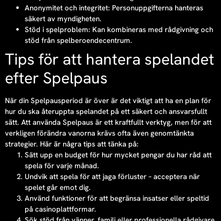
Anonymitet och integritet:
Personuppgifterna hanteras
säkert av myndigheten.
Stöd i spelproblem:
Kan kombineras med rådgivning och
stöd från spelberoendecentrum.
Tips för att hantera spelandet
efter Spelpaus
När din Spelpausperiod är över är det viktigt att ha en plan för
hur du ska återuppta spelandet på ett säkert och ansvarsfullt
sätt. Att använda Spelpaus är ett kraftfullt verktyg, men för att
verkligen förändra vanorna krävs ofta även genomtänkta
strategier. Här är några tips att tänka på:
Sätt upp en budget för hur mycket pengar du har råd att
spela för varje månad.
Undvik att spela för att jaga förluster – acceptera när
spelet går emot dig.
Använd funktioner för att begränsa insatser eller speltid
på casinoplattformar.
Sök stöd från vänner, familj eller professionella rådgivare