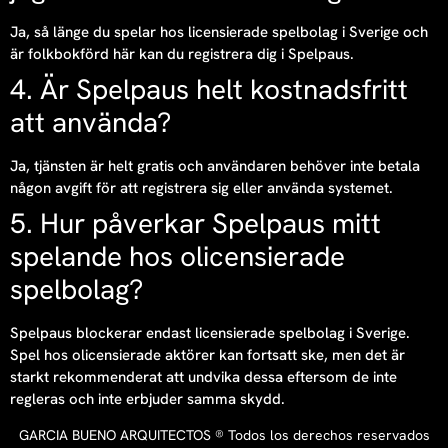
Ja, så länge du spelar hos licensierade spelbolag i Sverige och
är folkbokförd här kan du registrera dig i Spelpaus.
4. Är Spelpaus helt kostnadsfritt
att använda?
Ja, tjänsten är helt gratis och användaren behöver inte betala
någon avgift för att registrera sig eller använda systemet.
5. Hur påverkar Spelpaus mitt
spelande hos olicensierade
spelbolag?
Spelpaus blockerar endast licensierade spelbolag i Sverige.
Spel hos olicensierade aktörer kan fortsatt ske, men det är
starkt rekommenderat att undvika dessa eftersom de inte
regleras och inte erbjuder samma skydd.
GARCIA BUENO ARQUITECTOS ® Todos los derechos reservados