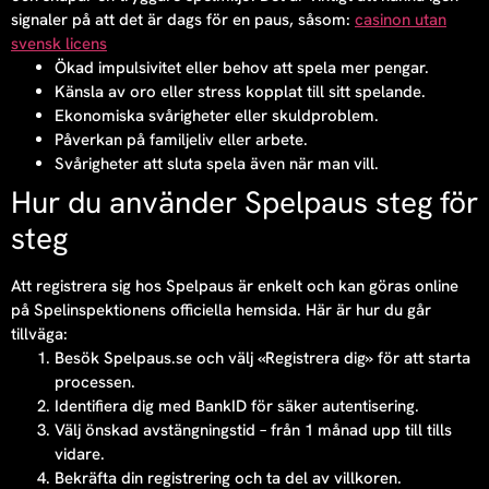
signaler på att det är dags för en paus, såsom:
casinon utan
svensk licens
Ökad impulsivitet eller behov att spela mer pengar.
Känsla av oro eller stress kopplat till sitt spelande.
Ekonomiska svårigheter eller skuldproblem.
Påverkan på familjeliv eller arbete.
Svårigheter att sluta spela även när man vill.
Hur du använder Spelpaus steg för
steg
Att registrera sig hos Spelpaus är enkelt och kan göras online
på Spelinspektionens officiella hemsida. Här är hur du går
tillväga:
Besök Spelpaus.se och välj «Registrera dig» för att starta
processen.
Identifiera dig med BankID för säker autentisering.
Välj önskad avstängningstid – från 1 månad upp till tills
vidare.
Bekräfta din registrering och ta del av villkoren.