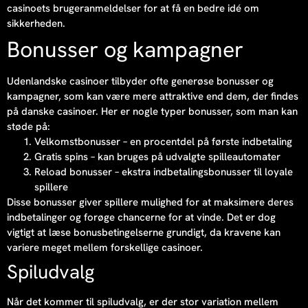
casinoets brugeranmeldelser for at få en bedre idé om
sikkerheden.
Bonusser og kampagner
Udenlandske casinoer tilbyder ofte generøse bonusser og
kampagner, som kan være mere attraktive end dem, der findes
på danske casinoer. Her er nogle typer bonusser, som man kan
støde på:
Velkomstbonusser – en procentdel på første indbetaling
Gratis spins – kan bruges på udvalgte spilleautomater
Reload bonusser – ekstra indbetalingsbonusser til loyale
spillere
Disse bonusser giver spillere mulighed for at maksimere deres
indbetalinger og forøge chancerne for at vinde. Det er dog
vigtigt at læse bonusbetingelserne grundigt, da kravene kan
variere meget mellem forskellige casinoer.
Spiludvalg
Når det kommer til spiludvalg, er der stor variation mellem