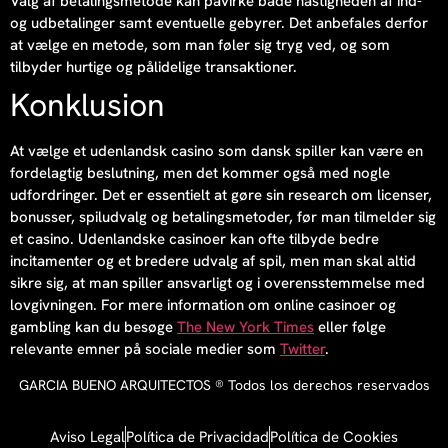
Valg af betalingsmetode kan påvirke både hastigheden af ind-
og udbetalinger samt eventuelle gebyrer. Det anbefales derfor
at vælge en metode, som man føler sig tryg ved, og som
tilbyder hurtige og pålidelige transaktioner.
Konklusion
At vælge et udenlandsk casino som dansk spiller kan være en
fordelagtig beslutning, men det kommer også med nogle
udfordringer. Det er essentielt at gøre sin research om licenser,
bonusser, spiludvalg og betalingsmetoder, før man tilmelder sig
et casino. Udenlandske casinoer kan ofte tilbyde bedre
incitamenter og et bredere udvalg af spil, men man skal altid
sikre sig, at man spiller ansvarligt og i overensstemmelse med
lovgivningen. For mere information om online casinoer og
gambling kan du besøge
The New York Times
eller følge
relevante emner på sociale medier som
Twitter
.
GARCIA BUENO ARQUITECTOS ® Todos los derechos reservados
Aviso Legal
Política de Privacidad
Política de Cookies