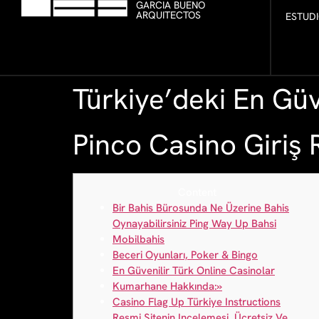
GARCIA BUENO
ARQUITECTOS
ESTUD
Türkiye’deki En Güv
Pinco Casino Giriş
Content
Bir Bahis Bürosunda Ne Üzerine Bahis
Oynayabilirsiniz Ping Way Up Bahsi
Mobilbahis
Beceri Oyunları, Poker & Bingo
En Güvenilir Türk Online Casinolar
Kumarhane Hakkında:»
Casino Flag Up Türkiye Instructions
Resmi Sitenin Incelemesi, Ücretsiz Ve