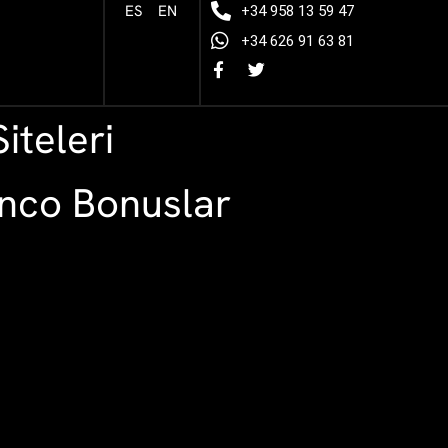
ES
EN
+34 958 13 59 47
+34 626 91 63 81
iteleri
inco Bonuslar