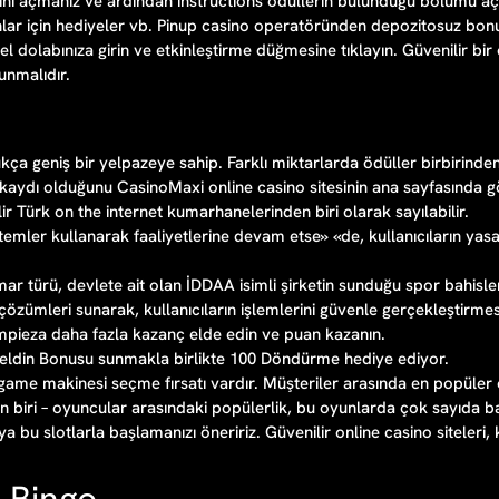
ni açmanız ve ardından instructions ödüllerin bulunduğu bölümü açman
nlar için hediyeler vb. Pinup casino operatöründen depozitosuz bon
sel dolabınıza girin ve etkinleştirme düğmesine tıklayın. Güvenilir bir o
unmalıdır.
kça geniş bir yelpazeye sahip. Farklı miktarlarda ödüller birbirinde
 kaydı olduğunu CasinoMaxi online casino sitesinin ana sayfasında gö
ir Türk on the internet kumarhanelerinden biri olarak sayılabilir.
ntemler kullanarak faaliyetlerine devam etse» «de, kullanıcıların yasa
umar türü, devlete ait olan İDDAA isimli şirketin sunduğu spor bahisler
ümleri sunarak, kullanıcıların işlemlerini güvenle gerçekleştirmesi
empieza daha fazla kazanç elde edin ve puan kazanın.
 geldin Bonusu sunmakla birlikte 100 Döndürme hediye ediyor.
ame makinesi seçme fırsatı vardır. Müşteriler arasında en popüler ola
den biri – oyuncular arasındaki popülerlik, bu oyunlarda çok sayıda
ya bu slotlarla başlamanızı öneririz. Güvenilir online casino siteleri, k