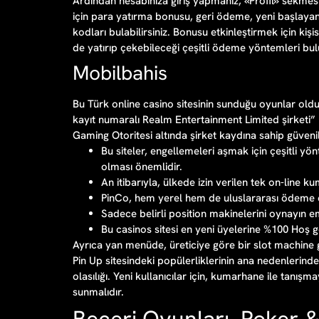
Ardından hesabınıza giriş yapmanız, «Profil» sekmesi
için para yatırma bonusu, geri ödeme, yeni başlaya
kodları bulabilirsiniz. Bonusu etkinleştirmek için kişi
de yatırıp çekebileceği çeşitli ödeme yöntemleri bul
Mobilbahis
Bu Türk online casino sitesinin sunduğu oyunlar oldu
kayıt numaralı Realm Entertainment Limited şirketi”
Gaming Otoritesi altında şirket kaydına sahip güvenil
Bu siteler, engellemeleri aşmak için çeşitli yö
olması önemlidir.
An itibarıyla, ülkede izin verilen tek on-line k
PinCo, hem yerel hem de uluslararası ödeme çöz
Sadece belirli position makinelerini oynayın 
Bu casinos sitesi en yeni üyelerine %100 Hoş
Ayrıca yan menüde, üreticiye göre bir slot machine g
Pin Up sitesindeki popülerliklerinin ana nedenlerin
olasılığı. Yeni kullanıcılar için, kumarhane ile tanışma
sunmalıdır.