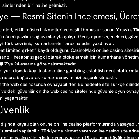
isimlerinden biri haline gelmiştir.
e — Resmi Sitenin Incelemesi, Ücret
leri, etkili müşteri hizmetleri ve çeşitli bonuslar sunar. Youwin, Tü
rün öncü yazılım sağlayıcılarıyla çalışır. Geniş oyun seçenekleri, g
iyi Türk çevrimiçi kumarhaneleri arasına adını yazdırıyor.
 Limited şirketi” kaydı olduğunu CasinoMaxi online casino sitesinin 
orsanız – hesabınızı geçici olarak bloke etmek için kumarhane yönetimi
eği 7’ye 24 esasına göre çalışmaktadır.
ni yurt dışında kayıtlı olan online gambling establishment platformla
sinolara bağlayarak kumar deneyiminizi başarılı kılmaktır.
the web casinosunda oynayabilirler. Bu nedenle site Türkçe dilind
ürkiye’deki güvenilir on the web casino sitelerinde güvenle oyun oyn
imi yaşamaktır.
üvenlik
 dışında kayıtlı olan online on line casino platformlarında yaşayabilir
şlemleri yapılabilir. Türkiye’de hizmet veren online casino sitelerin
 online casino sitelerinde oyun oynarken 18 yaşından büyük olmak