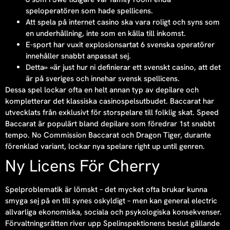
speloperatören som hade spellicens.
Att spela på internet casino ska vara roligt och syns som
en underhållning, inte som en källa till inkomst.
E-sport har vuxit explosionsartat 6 svenska operatörer
innehåller snabbt anpassat sej.
Detta» «är just hur ni definierar ett svenskt casino, att det
är på sveriges och innehar svensk spellicens.
Dessa spel lockar ofta en helt annan typ av depilare och
kompletterar det klassiska casinospelsutbudet. Baccarat har
utvecklats från exklusivt för storspelare till folklig skat. Speed
Baccarat är populärt bland depilare som föredrar 1st snabbt
tempo. No Commission Baccarat och Dragon Tiger, durante
förenklad variant, lockar nya spelare right up until genren.
Ny Licens För Cherry
Spelproblematik är lömskt – det mycket ofta brukar kunna
smyga sej på en till synes oskyldigt – men kan general electric
allvarliga ekonomiska, sociala och psykologiska konsekvenser.
Förvaltningsrätten river upp Spelinspektionens beslut gällande