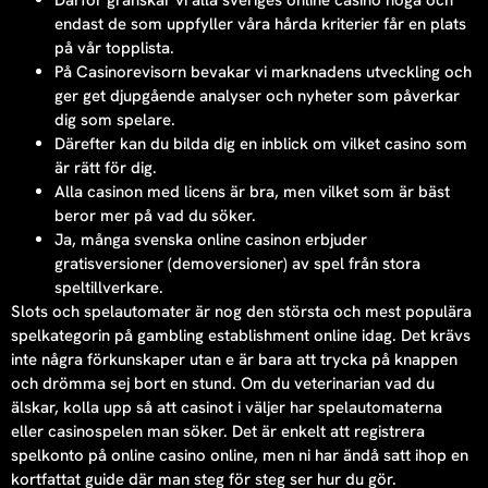
Därför granskar vi alla sveriges online casino noga och
endast de som uppfyller våra hårda kriterier får en plats
på vår topplista.
På Casinorevisorn bevakar vi marknadens utveckling och
ger get djupgående analyser och nyheter som påverkar
dig som spelare.
Därefter kan du bilda dig en inblick om vilket casino som
är rätt för dig.
Alla casinon med licens är bra, men vilket som är bäst
beror mer på vad du söker.
Ja, många svenska online casinon erbjuder
gratisversioner (demoversioner) av spel från stora
speltillverkare.
Slots och spelautomater är nog den största och mest populära
spelkategorin på gambling establishment online idag. Det krävs
inte några förkunskaper utan e är bara att trycka på knappen
och drömma sej bort en stund. Om du veterinarian vad du
älskar, kolla upp så att casinot i väljer har spelautomaterna
eller casinospelen man söker. Det är enkelt att registrera
spelkonto på online casino online, men ni har ändå satt ihop en
kortfattat guide där man steg för steg ser hur du gör.