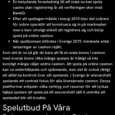
En betydande foranledning till att male nu kan spela
casino utan registrering är att verifieringen sker med
BankID.
Efter att spellagen trädde i energi 2019 blev det svårare
för sobre operatör att konstruera sig in på marknaden
men e blev otroligt enkelt att registrera sig och börja
spela på online casinon.
När spellicensen infördes i Sverige 2019, minskade antal
lanseringar av casinon rejält.
Som det är nu så går de bara att få en enda bonus i casinon
med svensk licens vilka många spelare är tråkigt så inte
konstigt många väljer andra casinon. Att spela på online casinon
kan va underhållande och spännande, men det är också viktigt
att alltid ha kontroll över sitt spelande. I Sverige är ansvarsfullt
spelande ett centralt fokus för alla licensierade casinon. Dessa
plattformar erbjuder olika verktyg och resurser för att lyckas
hjälpa spelare att spela på ett ansvarsfullt sätt 6 undvika att
spelandet blir ett trouble.
Spelutbud På Våra