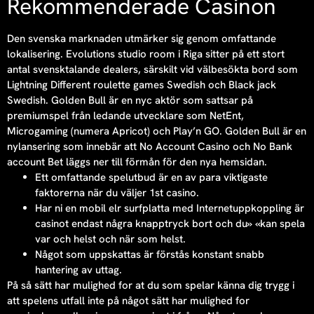
Rekommenderade Casinon
Den svenska marknaden utmärker sig genom omfattande
lokalisering. Evolutions studio room i Riga sitter på ett stort
antal svensktalande dealers, särskilt vid välbesökta bord som
Lightning Different roulette games Swedish och Black jack
Swedish. Golden Bull är en nyc aktör som sattsar på
premiumspel från ledande utvecklare som NetEnt,
Microgaming (numera Apricot) och Play’n GO. Golden Bull är en
nylansering som innebär att No Account Casino och No Bank
account Bet läggs ner till förmån för den nya hemsidan.
Ett omfattande spelutbud är en av para viktigaste
faktorerna när du väljer 1st casino.
Har ni en mobil elr surfplatta med Internetuppkoppling är
casinot endast några knapptryck bort och du» «kan spela
var och helst och när som helst.
Något som uppskattas är förstås konstant snabb
hantering av uttag.
På så sätt har mulighed for at du som spelar känna dig trygg i
att spelens utfall inte på något sätt har mulighed for