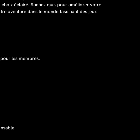
n choix éclairé. Sachez que, pour améliorer votre
votre aventure dans le monde fascinant des jeux
s pour les membres.
onsable.