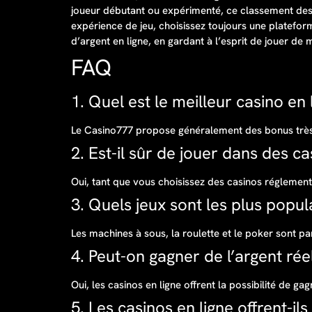
joueur débutant ou expérimenté, ce classement des m
expérience de jeu, choisissez toujours une plateform
d’argent en ligne, en gardant à l’esprit de jouer d
FAQ
1. Quel est le meilleur casino en
Le Casino777 propose généralement des bonus très 
2. Est-il sûr de jouer dans des ca
Oui, tant que vous choisissez des casinos réglement
3. Quels jeux sont les plus popul
Les machines à sous, la roulette et le poker sont par
4. Peut-on gagner de l’argent rée
Oui, les casinos en ligne offrent la possibilité de g
5. Les casinos en ligne offrent-ils