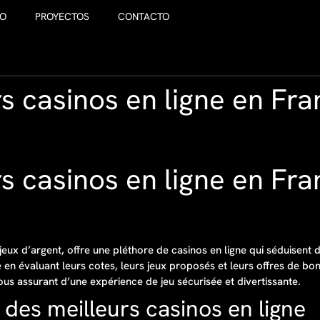
IO
PROYECTOS
CONTACTO
s casinos en ligne en Fra
s casinos en ligne en Fra
jeux d’argent, offre une pléthore de casinos en ligne qui séduisent 
e en évaluant leurs cotes, leurs jeux proposés et leurs offres de bo
ous assurant d’une expérience de jeu sécurisée et divertissante.
 des meilleurs casinos en ligne