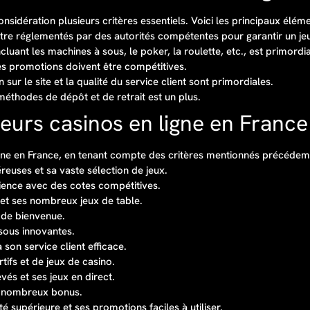
sidération plusieurs critères essentiels. Voici les principaux éléme
tre réglementés par des autorités compétentes pour garantir un jeu
uant les machines à sous, le poker, la roulette, etc., est primordia
es promotions doivent être compétitives.
n sur le site et la qualité du service client sont primordiales.
méthodes de dépôt et de retrait est un plus.
eurs casinos en ligne en France
 ligne en France, en tenant compte des critères mentionnés précéde
uses et sa vaste sélection de jeux.
ience avec des cotes compétitives.
 et ses nombreux jeux de table.
 de bienvenue.
sous innovantes.
 son service client efficace.
tifs et de jeux de casino.
és et ses jeux en direct.
e nombreux bonus.
é supérieure et ses promotions faciles à utiliser.