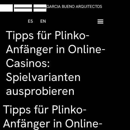
GARCIA BUENO ARQUITECTOS
ES
EN
Tipps für Plinko-
+34 958 13 59 47
Escribir Whatsapp
Anfänger in Online-
Casinos:
Spielvarianten
ausprobieren
Tipps für Plinko-
Anfänger in Online-