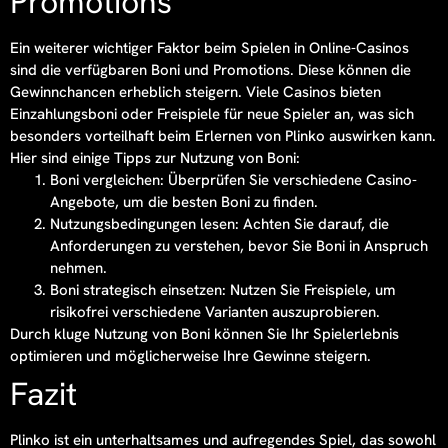
Promotions
Ein weiterer wichtiger Faktor beim Spielen in Online-Casinos
sind die verfügbaren Boni und Promotions. Diese können die
Gewinnchancen erheblich steigern. Viele Casinos bieten
Einzahlungsboni oder Freispiele für neue Spieler an, was sich
besonders vorteilhaft beim Erlernen von Plinko auswirken kann.
Hier sind einige Tipps zur Nutzung von Boni:
Boni vergleichen:
Überprüfen Sie verschiedene Casino-
Angebote, um die besten Boni zu finden.
Nutzungsbedingungen lesen:
Achten Sie darauf, die
Anforderungen zu verstehen, bevor Sie Boni in Anspruch
nehmen.
Boni strategisch einsetzen:
Nutzen Sie Freispiele, um
risikofrei verschiedene Varianten auszuprobieren.
Durch kluge Nutzung von Boni können Sie Ihr Spielerlebnis
optimieren und möglicherweise Ihre Gewinne steigern.
Fazit
Plinko ist ein unterhaltsames und aufregendes Spiel, das sowohl