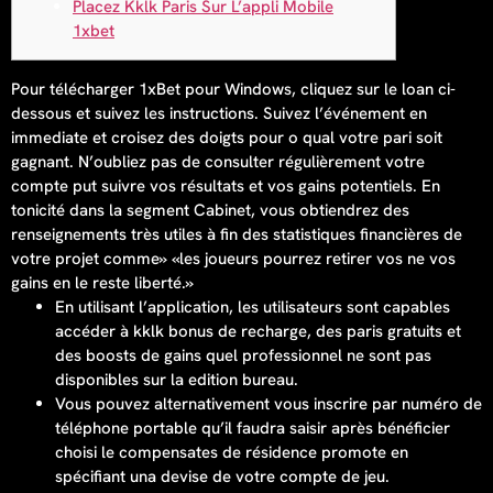
Placez Kklk Paris Sur L’appli Mobile
1xbet
Pour télécharger 1xBet pour Windows, cliquez sur le loan ci-
dessous et suivez les instructions. Suivez l’événement en
immediate et croisez des doigts pour o qual votre pari soit
gagnant. N’oubliez pas de consulter régulièrement votre
compte put suivre vos résultats et vos gains potentiels. En
tonicité dans la segment Cabinet, vous obtiendrez des
renseignements très utiles à fin des statistiques financières de
votre projet comme» «les joueurs pourrez retirer vos ne vos
gains en le reste liberté.»
En utilisant l’application, les utilisateurs sont capables
accéder à kklk bonus de recharge, des paris gratuits et
des boosts de gains quel professionnel ne sont pas
disponibles sur la edition bureau.
Vous pouvez alternativement vous inscrire par numéro de
téléphone portable qu’il faudra saisir après bénéficier
choisi le compensates de résidence promote en
spécifiant una devise de votre compte de jeu.