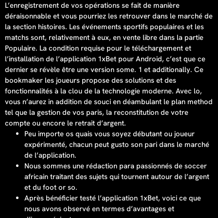
L’enregistrement de vos opérations se fait de manière
déraisonnable et vous pourriez les retrouver dans le marché de
la section histoires. Les événements sportifs populaires et les
matchs sont, relativement à eux, en vente libre dans la partie
Populaire. La condition requise pour le téléchargement et
l’installation de l’application 1xBet pour Android, c’est que ce
dernier se révèle être une version some. 1 et additionally. Ce
bookmaker les joueurs propose des solutions et des
fonctionnalités à la clou de la technologie moderne. Avec lo,
vous n’aurez in addition de souci en déambulant le plan method
tel que la gestion de vos paris, la reconstitution de votre
compte ou encore le retrait d’argent.
Peu importe os quais vous soyez débutant ou joueur
expérimenté, chacun peut gusto son pari dans le marché
de l’application.
Nous sommes une rédaction para passionnés de soccer
africain traitant des sujets qui tournent autour de l’argent
et du foot or so.
Après bénéficier testé l’application 1xBet, voici ce que
nous avons observé en termes d’avantages et