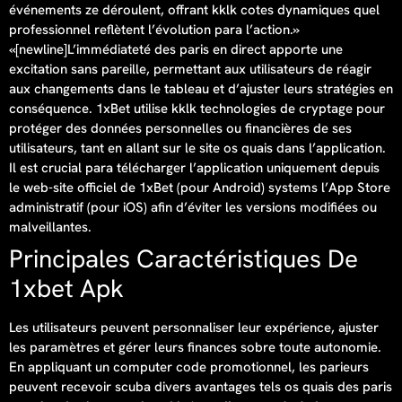
événements ze déroulent, offrant kklk cotes dynamiques quel
professionnel reflètent l’évolution para l’action.»
«[newline]L’immédiateté des paris en direct apporte une
excitation sans pareille, permettant aux utilisateurs de réagir
aux changements dans le tableau et d’ajuster leurs stratégies en
conséquence. 1xBet utilise kklk technologies de cryptage pour
protéger des données personnelles ou financières de ses
utilisateurs, tant en allant sur le site os quais dans l’application.
Il est crucial para télécharger l’application uniquement depuis
le web-site officiel de 1xBet (pour Android) systems l’App Store
administratif (pour iOS) afin d’éviter les versions modifiées ou
malveillantes.
Principales Caractéristiques De
1xbet Apk
Les utilisateurs peuvent personnaliser leur expérience, ajuster
les paramètres et gérer leurs finances sobre toute autonomie.
En appliquant un computer code promotionnel, les parieurs
peuvent recevoir scuba divers avantages tels os quais des paris