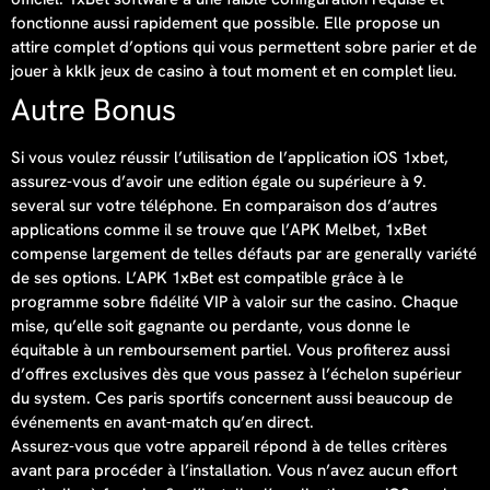
fonctionne aussi rapidement que possible. Elle propose un
attire complet d’options qui vous permettent sobre parier et de
jouer à kklk jeux de casino à tout moment et en complet lieu.
Autre Bonus
Si vous voulez réussir l’utilisation de l’application iOS 1xbet,
assurez-vous d’avoir une edition égale ou supérieure à 9.
several sur votre téléphone. En comparaison dos d’autres
applications comme il se trouve que l’APK Melbet, 1xBet
compense largement de telles défauts par are generally variété
de ses options. L’APK 1xBet est compatible grâce à le
programme sobre fidélité VIP à valoir sur the casino. Chaque
mise, qu’elle soit gagnante ou perdante, vous donne le
équitable à un remboursement partiel. Vous profiterez aussi
d’offres exclusives dès que vous passez à l’échelon supérieur
du system. Ces paris sportifs concernent aussi beaucoup de
événements en avant-match qu’en direct.
Assurez-vous que votre appareil répond à de telles critères
avant para procéder à l’installation. Vous n’avez aucun effort