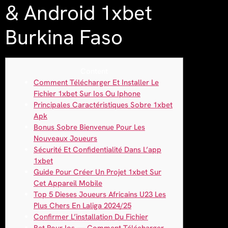
& Android 1xbet
Burkina Faso
Content
Comment Télécharger Et Installer Le
Fichier 1xbet Sur Ios Ou Iphone
Principales Caractéristiques Sobre 1xbet
Apk
Bonus Sobre Bienvenue Pour Les
Nouveaux Joueurs
Sécurité Et Confidentialité Dans L’app
1xbet
Guide Pour Créer Un Projet 1xbet Sur
Cet Appareil Mobile
Top 5 Dieses Joueurs Africains U23 Les
Plus Chers En Laliga 2024/25
Confirmer L’installation Du Fichier