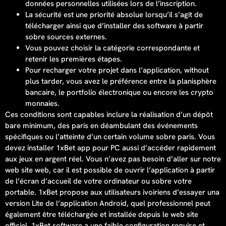
données personnelles utilisées lors de l’inscription.
La sécurité est une priorité absolue lorsqu’il s’agit de
télécharger ainsi que d’installer des software à partir
sobre sources externes.
Vous pouvez choisir la catégorie correspondante et
retenir les premières étapes.
Pour recharger votre projet dans l’application, without
plus tarder, vous avez le préférence entre la planisphère
bancaire, le portfolio électronique ou encore les crypto
monnaies.
Ces conditions sont capables inclure la réalisation d’un dépôt
bare minimum, des paris en déambulant des événements
spécifiques ou l’atteinte d’un certain volume sobre paris. Vous
devez installer 1xBet app pour PC aussi d’accéder rapidement
aux jeux en argent réel. Vous n’avez pas besoin d’aller sur notre
web site web, car il est possible de ouvrir l’application à partir
de l’écran d’accueil de votre ordinateur ou sobre votre
portable. 1xBet propose aux utilisateurs ivoiriens d’essayer una
version Lite de l’application Android, quel professionnel peut
également être téléchargée et installée depuis le web site
officiel. 1xBet software a une faible configuration requise et