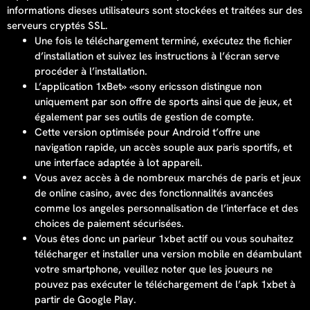
informations dieses utilisateurs sont stockées et traitées sur des
serveurs cryptés SSL.
Une fois le téléchargement terminé, exécutez the fichier
d’installation et suivez les instructions à l’écran serve
procéder à l’installation.
L’application 1xBet» «sony ericsson distingue non
uniquement par son offre de sports ainsi que de jeux, et
également par ses outils de gestion de compte.
Cette version optimisée pour Android t’offre une
navigation rapide, un accès souple aux paris sportifs, et
une interface adaptée à lot appareil.
Vous avez accès à de nombreux marchés de paris et jeux
de online casino, avec des fonctionnalités avancées
comme los angeles personnalisation de l’interface et des
choices de paiement sécurisées.
Vous êtes donc un parieur 1xbet actif ou vous souhaitez
télécharger et installer una version mobile en déambulant
votre smartphone, veuillez noter que les joueurs ne
pouvez pas exécuter le téléchargement de l’apk 1xbet à
partir de Google Play.