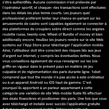
s’être authentifiés. Aucune commission n’est prélevée par
l’opérateur sportif, et chaque» «les transactions sont effectuées
dans les délais les plus tennis courts. Les joueurs quel
professionnel préfèrent tenter leur chance en pariant sur les
amusements de casino sont capables également se connecter à
des plateformes de croupiers sobre direct comme los angeles
roulette russe, twenty-one, Wheel of Bundle of money et bien
additionally encore. Veuillez les joueurs rendre sur le site Web
systems sur l’App Store pour télécharger l’application mobile.
Ainsi, l’utilisateur doit être conscient des risques liés aux jeux
d’argent sur internet, y compris les éventuelles dettes. Nous
vous conseillons également de vous renseigner sur les lois
griffin en vigueur dans le présent pays en matière de jeu
culpable et de réglementation des paris durante ligne. 1xbet
comprend que tout the monde n’a pas accès à este ordinateur
ou à un appareil Android ou iOS haut de gamme. C’est
pourquoi ils apportent à un parieur appartenant à cette
catégorie une variation de site Web mobile fluide fill effectuer
des deals financières et positionner des paris. Une fois que vous
avez téléchargé et installé avec succès l’application gratuite