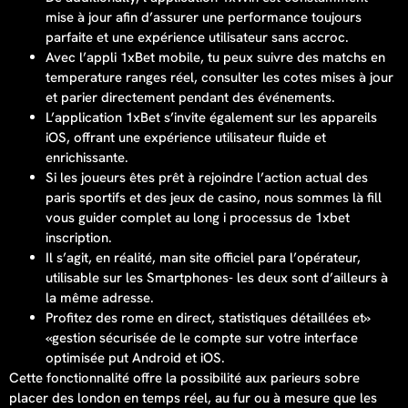
mise à jour afin d’assurer une performance toujours
parfaite et une expérience utilisateur sans accroc.
Avec l’appli 1xBet mobile, tu peux suivre des matchs en
temperature ranges réel, consulter les cotes mises à jour
et parier directement pendant des événements.
L’application 1xBet s’invite également sur les appareils
iOS, offrant une expérience utilisateur fluide et
enrichissante.
Si les joueurs êtes prêt à rejoindre l’action actual des
paris sportifs et des jeux de casino, nous sommes là fill
vous guider complet au long i processus de 1xbet
inscription.
Il s’agit, en réalité, man site officiel para l’opérateur,
utilisable sur les Smartphones- les deux sont d’ailleurs à
la même adresse.
Profitez des rome en direct, statistiques détaillées et»
«gestion sécurisée de le compte sur votre interface
optimisée put Android et iOS.
Cette fonctionnalité offre la possibilité aux parieurs sobre
placer des london en temps réel, au fur ou à mesure que les