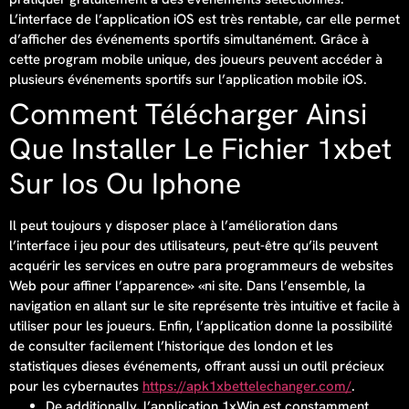
L’interface de l’application iOS est très rentable, car elle permet
d’afficher des événements sportifs simultanément. Grâce à
cette program mobile unique, des joueurs peuvent accéder à
plusieurs événements sportifs sur l’application mobile iOS.
Comment Télécharger Ainsi
Que Installer Le Fichier 1xbet
Sur Ios Ou Iphone
Il peut toujours y disposer place à l’amélioration dans
l’interface i jeu pour des utilisateurs, peut-être qu’ils peuvent
acquérir les services en outre para programmeurs de websites
Web pour affiner l’apparence» «ni site. Dans l’ensemble, la
navigation en allant sur le site représente très intuitive et facile à
utiliser pour les joueurs. Enfin, l’application donne la possibilité
de consulter facilement l’historique des london et les
statistiques dieses événements, offrant aussi un outil précieux
pour les cybernautes
https://apk1xbettelechanger.com/
.
De additionally, l’application 1xWin est constamment