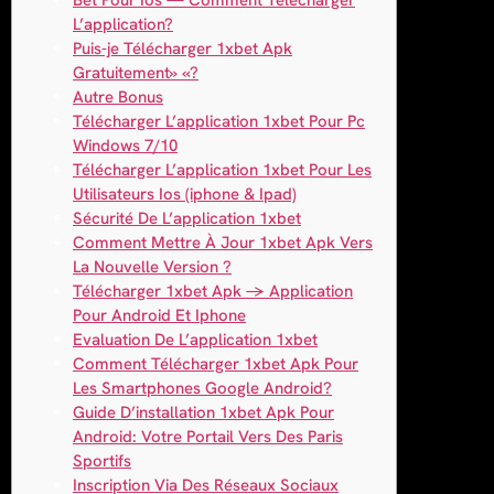
Bet Pour Ios — Comment Télécharger
L’application?
Puis-je Télécharger 1xbet Apk
Gratuitement» «?
Autre Bonus
Télécharger L’application 1xbet Pour Pc
Windows 7/10
Télécharger L’application 1xbet Pour Les
Utilisateurs Ios (iphone & Ipad)
Sécurité De L’application 1xbet
Comment Mettre À Jour 1xbet Apk Vers
La Nouvelle Version ?
Télécharger 1xbet Apk → Application
Pour Android Et Iphone
Evaluation De L’application 1xbet
Comment Télécharger 1xbet Apk Pour
Les Smartphones Google Android?
Guide D’installation 1xbet Apk Pour
Android: Votre Portail Vers Des Paris
Sportifs
Inscription Via Des Réseaux Sociaux