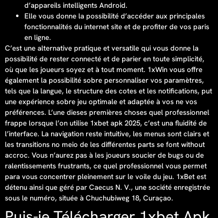
d’appareils intelligents Android.
Elle vous donne la possibilité d’accéder aux principales
fonctionnalités du internet site et de profiter de vos paris
en ligne.
C’est une alternative pratique et versatile qui vous donne la
possibilité de rester connecté et de parier en toute simplicité,
où que les joueurs soyez et à tout moment. 1xWin vous offre
également la possibilité sobre personnaliser vos paramètres,
tels que la langue, le structure des cotes et les notifications, put
une expérience sobre jeu optimale et adaptée à vos ne vos
préférences. L’une dieses premières choses quel professionnel
frappe lorsque l’on utilise 1xbet apk 2025, c’est una fluidité de
l’interface. La navigation reste intuitive, les menus sont clairs et
les transitions no meio de les différentes parts se font without
accroc. Vous n’aurez pas à les joueurs soucier de bugs ou de
ralentissements frustrants, ce quel professionnel vous permet
para vous concentrer pleinement sur le voile du jeu. 1xBet est
détenu ainsi que géré par Caecus N. V., une société enregistrée
sous le numéro, située à Chuchubiweg 18, Curaçao.
Puis-je Télécharger 1xbet Apk