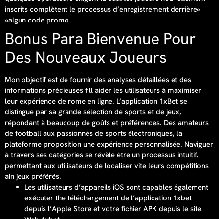
inscrits complètent le processus d’enregistrement derrière»
«algun code promo.
Bonus Para Bienvenue Pour
Des Nouveaux Joueurs
Mon objectif est de fournir des analyses détaillées et des
informations précieuses fill aider les utilisateurs à maximiser
leur expérience de rome en ligne. L’application 1xBet se
distingue par sa grande sélection de sports et de jeux,
répondant à beaucoup de goûts et préférences. Des amateurs
de football aux passionnés de sports électroniques, la
plateforme proposition une expérience personnalisée. Naviguer
à travers ses catégories se révèle être un processus intuitif,
permettant aux utilisateurs de localiser vite leurs compétitions
ain jeux préférés.
Les utilisateurs d’appareils iOS sont capables également
exécuter the téléchargement de l’application 1xbet
depuis l’Apple Store et votre fichier APK depuis le site