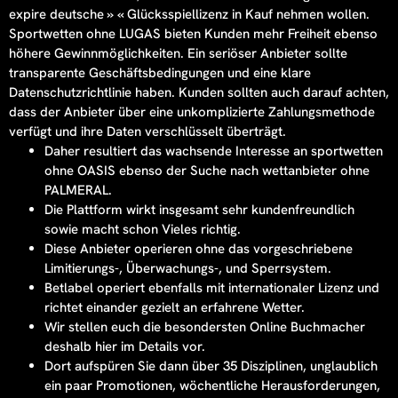
expire deutsche » « Glücksspiellizenz in Kauf nehmen wollen.
Sportwetten ohne LUGAS bieten Kunden mehr Freiheit ebenso
höhere Gewinnmöglichkeiten. Ein seriöser Anbieter sollte
transparente Geschäftsbedingungen und eine klare
Datenschutzrichtlinie haben. Kunden sollten auch darauf achten,
dass der Anbieter über eine unkomplizierte Zahlungsmethode
verfügt und ihre Daten verschlüsselt überträgt.
Daher resultiert das wachsende Interesse an sportwetten
ohne OASIS ebenso der Suche nach wettanbieter ohne
PALMERAL.
Die Plattform wirkt insgesamt sehr kundenfreundlich
sowie macht schon Vieles richtig.
Diese Anbieter operieren ohne das vorgeschriebene
Limitierungs-, Überwachungs-, und Sperrsystem.
Betlabel operiert ebenfalls mit internationaler Lizenz und
richtet einander gezielt an erfahrene Wetter.
Wir stellen euch die besondersten Online Buchmacher
deshalb hier im Details vor.
Dort aufspüren Sie dann über 35 Disziplinen, unglaublich
ein paar Promotionen, wöchentliche Herausforderungen,