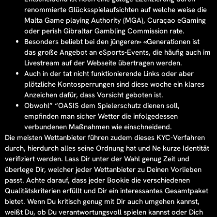
renommierte Glücksspielaufsichten auf welche weise die
Malta Game playing Authority (MGA), Curaçao eGaming
oder perish Gibraltar Gambling Commission rate.
Besonders beliebt bei den jüngeren» «Generationen ist
das große Angebot an eSports-Events, die häufig auch im
Livestream auf der Webseite übertragen werden.
Auch in der tat nicht funktionierende Links oder aber
plötzliche Kontosperrungen sind diese woche ein klares
Anzeichen dafür, dass Vorsicht geboten ist.
Obwohl” “OASIS dem Spielerschutz dienen soll,
empfinden man sicher Wetter die infolgedessen
verbundenen Maßnahmen wie einschneidend.
Die meisten Wettanbieter führen zudem dieses KYC-Verfahren
durch, hierdurch alles seine Ordnung hat und Ne kurze Identität
verifiziert werden. Lass Dir unter der Wahl genug Zeit und
überlege Dir, welcher jeder Wettanbieter zu Deinen Vorlieben
passt. Achte darauf, dass jeder Bookie die verschiedenen
Qualitätskriterien erfüllt und Dir ein interessantes Gesamtpaket
bietet. Wenn Du kritisch genug mit Dir auch umgehen kannst,
weißt Du, ob Du verantwortungsvoll spielen kannst oder Dich