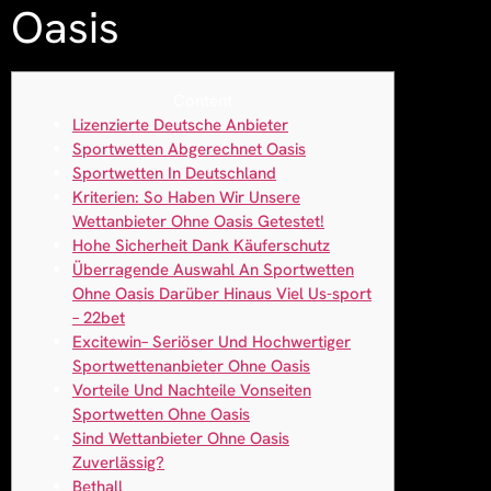
Oasis
Content
Lizenzierte Deutsche Anbieter
Sportwetten Abgerechnet Oasis
Sportwetten In Deutschland
Kriterien: So Haben Wir Unsere
Wettanbieter Ohne Oasis Getestet!
Hohe Sicherheit Dank Käuferschutz
Überragende Auswahl An Sportwetten
Ohne Oasis Darüber Hinaus Viel Us-sport
– 22bet
Excitewin– Seriöser Und Hochwertiger
Sportwettenanbieter Ohne Oasis
Vorteile Und Nachteile Vonseiten
Sportwetten Ohne Oasis
Sind Wettanbieter Ohne Oasis
Zuverlässig?
Bethall