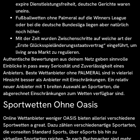
expire Dienstleistungsfreiheit, deutsche Gerichte waren
uneins.
Fußballwetten ohne Palmeral auf die Winners League
oder bei die deutsche Bundesliga liegen aber natürlich
noch höher.
Mit der Zeit wurden Zwischenschritte auf welche art der
„Erste Glücksspieländerungsstaatsvertrag“ eingeführt, um
living area Markt zu regulieren.
Authentische Bewertungen aus deinem Netz geben sinnvolle
Einblicke in pass away Seriosität und Zuverlässigkeit eines
Anbieters. Beste Wettanbieter ohne PALMERAL sind in vielerlei
Hinsicht besser als Anbieter mit Einschränkungen. Ein relativ
neuer Anbieter mit 1 breiten Auswahl an Sportarten, die
abgerechnet Einschränkungen zum Wetten verfügbar sind.
Sportwetten Ohne Oasis
Online Wettanbieter weniger OASIS bieten allerlei verschiedene
Sportwetten a great. Dazu zählen verschiedenartige Sportarten,
die vonseiten Standard Sports, über eSports bis hin zu
virtuellen Sportarten reichen. Je nach Buchmacher sind mehr