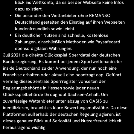
Blick ins Wettkonto, da es bei der Webseite keine Infos
dazu existiert.
Die besondersten Wettanbieter ohne REMANSO
Deutschland gestalten den Einstieg auf ihren Webseiten
kundenfreundlich sowie leicht.
Ein deutlicher Nutzen sind schnelle, kostenlose
Zahlungen, einschließlich Methoden wie Paysafecard
ebenso digitalen Währungen.
Juli 2021 die direkte Glücksspiel-Sperrdatei der deutschen
Bundesregierung. Es kommt bei jedem Sportwettenanbieter
inside Deutschland zu der Anwendung, der nun noch eine
Franchise erhalten oder aktuell eine beantragt cap. Geführt
vermag dieses zentrale Sperrregister vonseiten der
Regierungsbehörde in Hessen sowie jeder neuen
Glücksspielbehörde throughout Sachsen-Anhalt. Um
zuverlässige Wettanbieter unter abzug von OASIS zu
identifizieren, braucht es klare Bewertungsmaßstäbe. Da diese
Plattformen außerhalb der deutschen Regelung agieren, ist
dieses genauer Blick auf Seriosität und Nutzerfreundlichkeit
herausragend wichtig.