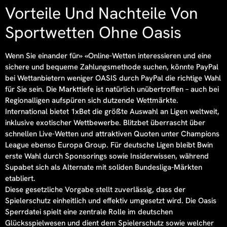
Vorteile Und Nachteile Von
Sportwetten Ohne Oasis
Wenn Sie einander für» «Online-Wetten interessieren und eine
sichere und bequeme Zahlungsmethode suchen, könnte PayPal
bei Wettanbietern weniger OASIS durch PayPal die richtige Wahl
für Sie sein. Die Markttiefe ist natürlich unübertroffen – auch bei
Regionalligen aufspüren sich dutzende Wettmärkte.
International bietet 1xBet die größte Auswahl an Ligen weltweit,
inklusive exotischer Wettbewerbe. Blitzbet überrascht über
schnellen Live-Wetten und attraktiven Quoten unter Champions
League ebenso Europa Group. Für deutsche Ligen bleibt Bwin
erste Wahl durch Sponsorings sowie Insiderwissen, während
Supabet sich als Alternate mit soliden Bundesliga-Märkten
etabliert.
Diese gesetzliche Vorgabe stellt zuverlässig, dass der
Spielerschutz einheitlich und effektiv umgesetzt wird. Die Oasis
Sperrdatei spielt eine zentrale Rolle im deutschen
Glücksspielwesen und dient dem Spielerschutz sowie welcher