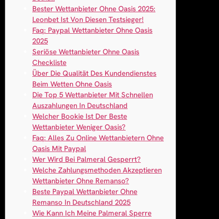
Bester Wettanbieter Ohne Oasis 2025:
Leonbet Ist Von Diesen Testsieger!
Faq: Paypal Wettanbieter Ohne Oasis
2025
Seriöse Wettanbieter Ohne Oasis
Checkliste
Über Die Qualität Des Kundendienstes
Beim Wetten Ohne Oasis
Die Top 5 Wettanbieter Mit Schnellen
Auszahlungen In Deutschland
Welcher Bookie Ist Der Beste
Wettanbieter Weniger Oasis?
Faq: Alles Zu Online Wettanbietern Ohne
Oasis Mit Paypal
Wer Wird Bei Palmeral Gesperrt?
Welche Zahlungsmethoden Akzeptieren
Wettanbieter Ohne Remanso?
Beste Paypal Wettanbieter Ohne
Remanso In Deutschland 2025
Wie Kann Ich Meine Palmeral Sperre