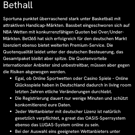
Bethall
Sportuna punktet überraschend stark unter Basketball mit
attraktiven Handicap-Märkten. Bassbet eingeschworen sich auf
NBA-Wetten mit konkurrenzfähigen Quoten bei Over/Under-
Märkten. Bet365 hat sich erfolgreich für den deutschen Markt
lizenziert ebenso bietet weiterhin Premium-Service. Die
Quotenqualität leidet unter der deutschen Besteuerung, das
Gesamtpaket bleibt aber spitze. Die Quotenvorteile
internationaler Anbieter sind unbestreitbar, müssen aber gegen
die Risiken abgewogen werden.
Egal, ob Online Sportwetten oder Casino Spiele – Online
Glücksspiele haben in Deutschland dadurch in living room
letzten Jahren etliche Veränderungen durchlebt.
Die Registrierung dauert nur wenige Minuten und schützt
konkomitierend eure Daten.
Jeder Wettanbieter mit deutscher Lizenz ist natürlich
gesetzlich verpflichtet, a great das OASIS-Sperrsystem
ebenso das LUGAS-System online zu sein.
Bei der Auswahl eins geeigneten Wettanbieters unter