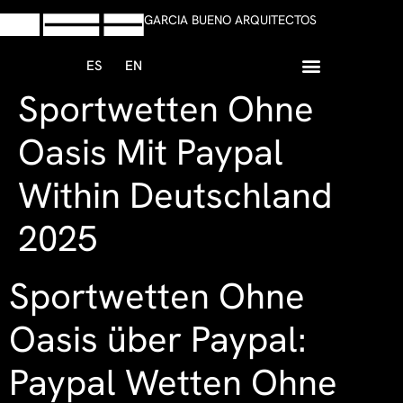
GARCIA BUENO ARQUITECTOS
ES
EN
Sportwetten Ohne
+34 958 13 59 47
Escribir Whatsapp
Oasis Mit Paypal
Within Deutschland
2025
Sportwetten Ohne
Oasis über Paypal:
Paypal Wetten Ohne