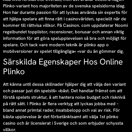
Plinko-variant hos majoriteten av de svenska spelsidorna idag.
Hon har durante passion för att lyckas använda sin expertis för
att hjälpa spelare att finna rätt i casinovärlden, speciellt när de
kommer till rättvisa villkor. På Casinon. com uppdaterar Noomi
regelbundet topplistor, recensioner, bonusar och annan viktig
information för att göra spelupplevelsen så bra och möjligt för
spelare. Och tack vare modern teknik är plinko app o
mobilversioner av spelet tillgängliga» «var du än gömmer dig.
Särskilda Egenskaper Hos Online
Plinko
Att känna until dessa skillnader hjälper dig att välja den variant
och passar just din spelstil» «bäst. Det handlar främst om att
förstå spelets struktur, å att hantera noise budget och risknivå
på rätt sätt. I Plinko är flera verktyg att lyckas jobba med –
bland annat primtal rader, insatsbelopp och val av risk. För
bästa upplevelse är det förbetänktsamt att välja 1st plinko
casino och är licensierat i Sverige och som erbjuder schyssta
villkor.