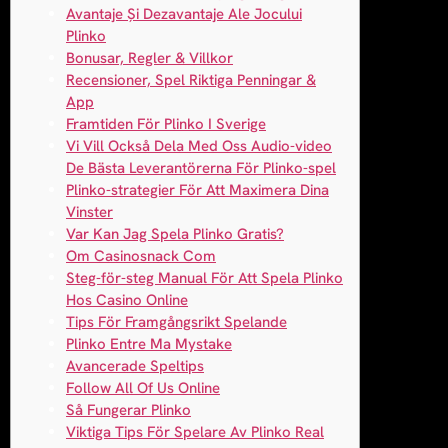
Avantaje Și Dezavantaje Ale Jocului
Plinko
Bonusar, Regler & Villkor
Recensioner, Spel Riktiga Penningar &
App
Framtiden För Plinko I Sverige
Vi Vill Också Dela Med Oss Audio-video
De Bästa Leverantörerna För Plinko-spel
Plinko-strategier För Att Maximera Dina
Vinster
Var Kan Jag Spela Plinko Gratis?
Om Casinosnack Com
Steg-för-steg Manual För Att Spela Plinko
Hos Casino Online
Tips För Framgångsrikt Spelande
Plinko Entre Ma Mystake
Avancerade Speltips
Follow All Of Us Online
Så Fungerar Plinko
Viktiga Tips För Spelare Av Plinko Real