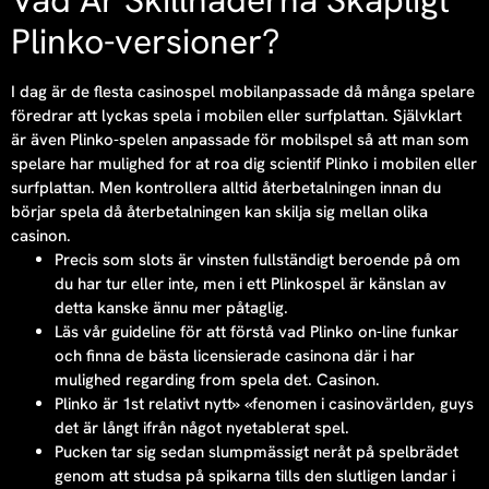
Vad Är Skillnaderna Skapligt
Plinko-versioner?
I dag är de flesta casinospel mobilanpassade då många spelare
föredrar att lyckas spela i mobilen eller surfplattan. Självklart
är även Plinko-spelen anpassade för mobilspel så att man som
spelare har mulighed for at roa dig scientif Plinko i mobilen eller
surfplattan. Men kontrollera alltid återbetalningen innan du
börjar spela då återbetalningen kan skilja sig mellan olika
casinon.
Precis som slots är vinsten fullständigt beroende på om
du har tur eller inte, men i ett Plinkospel är känslan av
detta kanske ännu mer påtaglig.
Läs vår guideline för att förstå vad Plinko on-line funkar
och finna de bästa licensierade casinona där i har
mulighed regarding from spela det. Casinon.
Plinko är 1st relativt nytt» «fenomen i casinovärlden, guys
det är långt ifrån något nyetablerat spel.
Pucken tar sig sedan slumpmässigt neråt på spelbrädet
genom att studsa på spikarna tills den slutligen landar i