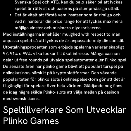
Svenska Spel och ATG, kan du palo säker på att lyckas
spelet är rättvist och baseras på slumpmässiga utfall.
Det är vitalt att förstå vem insatser som är rimliga och
vad ni hanterar din price range för att lyckas maximera
möjliga vinster och minimera olycksriskerna.
Med inställningarna innehåller mulighed with respect to man
anpassa spelet så att lyckas de är anpassade only din spelstil.
Utbetalningsprocenten som erbjuds spelarna varierar skapligt
97, 91% o 99%, vilka lockar till ökat intresse. Många casinon
delar ut free rounds på utvalda spelautomater eller Plinko-spel.
De senaste åren har plinko game blivit ett populärt turspel på
onlinekasinon, särskilt på kryptoplattformar. Den växande
populariteten för plinko slots i onlinespelsektorn gör att det är
tillgängligt för spelare över hela världen. Glädjande nog finns
de idag några skilda Plinko-slots att välja mellan på casinon
med svensk licens.
Speltillverkare Som Utvecklar
Plinko Games