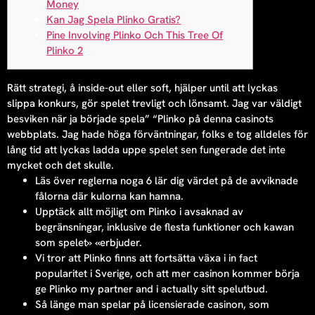
Money
Kan Jag Spela Plinko Gratis?
Pine Involving Plinko Och This Tree Of
Plinko 2
Rätt strategi, å inside-out eller soft, hjälper until att lyckas
slippa konkurs, gör spelet trevligt och lönsamt. Jag var väldigt
besviken när ja började spela” “Plinko på denna casinots
webbplats. Jag hade höga förväntningar, folks e tog alldeles för
lång tid att lyckas ladda uppe spelet sen fungerade det inte
mycket och det skulle.
Läs över reglerna noga 6 lär dig värdet på de avviknade
fålorna där kulorna kan hamna.
Upptäck allt möjligt om Plinko i avsaknad av
begränsningar, inklusive de flesta funktioner och kawan
som spelet» «erbjuder.
Vi tror att Plinko finns att fortsätta växa i in fact
popularitet i Sverige, och att mer casinon kommer börja
ge Plinko my partner and i actually sitt spelutbud.
Så länge man spelar på licensierade casinon, som