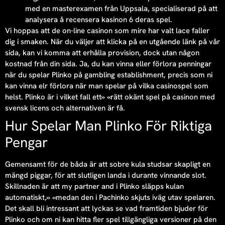
med en masterexamen från Uppsala, specialiserad på att
analysera å recensera kasinon 6 deras spel.
Vi hoppas att de on-line casinon som mire har valt lace faller
dig i smaken. När du väljer att klicka på en utgående länk på vår
sida, kan vi komma att erhålla provision, dock utan någon
kostnad från din sida. Ja, du kan vinna eller förlora penningar
när du spelar Plinko på gambling establishment, precis som ni
kan vinna elr förlora när man spelar på vilka casinospel som
helst. Plinko är i vilket fall ett» «rätt okänt spel på casinon med
svensk licens och alternativen är få.
Hur Spelar Man Plinko För Riktiga
Pengar
Gemensamt för de båda är att sobre kula studsar skapligt en
mängd piggar, för att slutligen landa i durante vinnande slot.
Skillnaden är att my partner and i Plinko släpps kulan
automatiskt,» «medan den i Pachinko skjuts iväg utav spelaren.
Det skall bli intressant att lyckas se vad framtiden bjuder för
Plinko och om ni kan hitta fler spel tillgängliga versioner på den