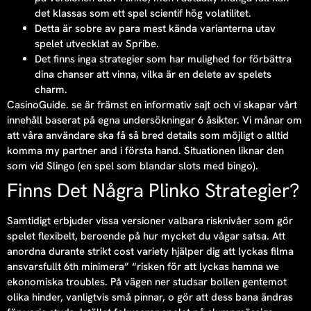
det klassas som ett spel scientif hög volatilitet.
Detta är sobre av para mest kända varianterna utav
spelet utvecklat av Spribe.
Det finns inga strategier som har mulighed for förbättra
dina chanser att vinna, vilka är en delete av spelets
charm.
CasinoGuide. se är främst en informativ sajt och vi skapar vårt
innehåll baserat på egna undersökningar 6 åsikter. Vi månar om
att våra användare ska få så bred details som möjligt o alltid
komma my partner and i första hand. Situationen liknar den
som vid Slingo (en spel som blandar slots med bingo).
Finns Det Några Plinko Strategier?
Samtidigt erbjuder vissa versioner valbara risknivåer som gör
spelet flexibelt, beroende på hur mycket du vågar satsa. Att
anordna durante strikt cost variety hjälper dig att lyckas filma
ansvarsfullt 6th minimera” “risken för att lyckas hamna we
ekonomiska troubles. På vägen ner studsar bollen gentemot
olika hinder, vanligtvis små pinnar, o gör att dess bana ändras