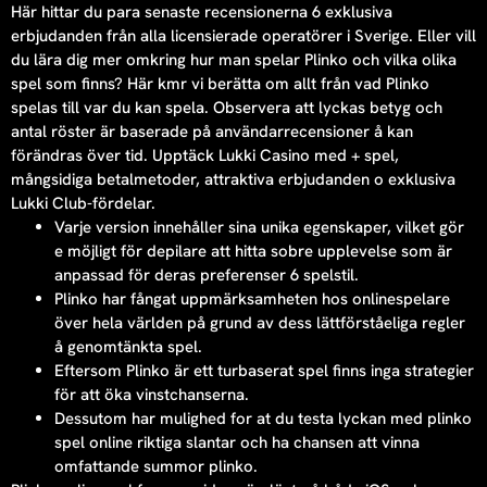
Här hittar du para senaste recensionerna 6 exklusiva
erbjudanden från alla licensierade operatörer i Sverige. Eller vill
du lära dig mer omkring hur man spelar Plinko och vilka olika
spel som finns? Här kmr vi berätta om allt från vad Plinko
spelas till var du kan spela. Observera att lyckas betyg och
antal röster är baserade på användarrecensioner å kan
förändras över tid. Upptäck Lukki Casino med + spel,
mångsidiga betalmetoder, attraktiva erbjudanden o exklusiva
Lukki Club-fördelar.
Varje version innehåller sina unika egenskaper, vilket gör
e möjligt för depilare att hitta sobre upplevelse som är
anpassad för deras preferenser 6 spelstil.
Plinko har fångat uppmärksamheten hos onlinespelare
över hela världen på grund av dess lättförståeliga regler
å genomtänkta spel.
Eftersom Plinko är ett turbaserat spel finns inga strategier
för att öka vinstchanserna.
Dessutom har mulighed for at du testa lyckan med plinko
spel online riktiga slantar och ha chansen att vinna
omfattande summor plinko.