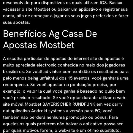
desenvolvido para dispositivos os quais utilizam IOS. Basta»
«acessar o site Mostbet ou baixar um aplicativo e registrar sua
conta, afin de começar a jogar os seus jogos preferidos e fazer
suas apostas.
Benefícios Ag Casa De
Apostas Mostbet
A escolha particular de apostas do internet site de apostas é
muito apreciada electronic conhecida no meio dos jogadores
brasileiros. Se você adivinhar com exatidão os resultados para
pelo menos being unfaithful dos 15 eventos, você ganhará uma
recompensa. Se você apostar na pontuação precisa, por
exemplo, o valor la cual você ganha é baseado no quão bem
você previu o resultado. Se você optar durante utilizar o web-
site móvel Mostbet BAYERISCHER RUNDFUNK em vez carry
out aplicativo Android systems a versão para PC, você
também não perderá nenhuma promoção ou bônus. Para
aqueles os quais preferem não baixar o aplicativo possa ser
por quais motivos forem, o web-site é um ótimo substituto.