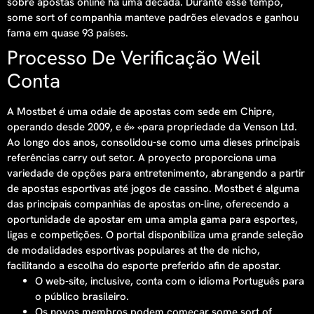
sobre apostas online há uma década. Durante esse tempo,
some sort of companhia manteve padrões elevados e ganhou
fama em quase 93 países.
Processo De Verificação Weil
Conta
A Mostbet é uma odaie de apostas com sede em Chipre,
operando desde 2009, e é» «para propriedade da Venson Ltd.
Ao longo dos anos, consolidou-se como uma dieses principais
referências carry out setor. A proyecto proporciona uma
variedade de opções para entretenimento, abrangendo a partir
de apostas esportivas até jogos de cassino. Mostbet é alguma
das principais companhias de apostas on-line, oferecendo a
oportunidade de apostar em uma ampla gama para esportes,
ligas e competições. O portal disponibiliza uma grande seleção
de modalidades esportivas populares at the de nicho,
facilitando a escolha do esporte preferido afin de apostar.
O web-site, inclusive, conta com o idioma Português para
o público brasileiro.
Os novos membros podem começar some sort of