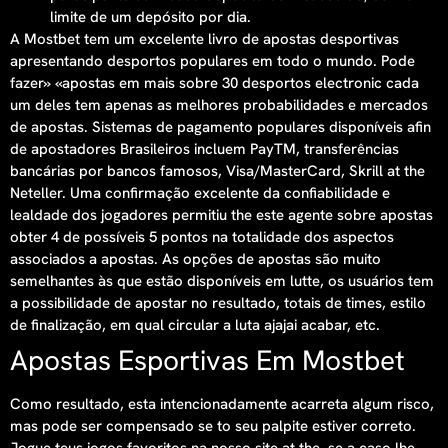
limite de um depósito por dia.
A Mostbet tem um excelente livro de apostas desportivas
apresentando desportos populares em todo o mundo. Pode
fazer» «apostas em mais sobre 30 desportos electronic cada
um deles tem apenas as melhores probabilidades e mercados
de apostas. Sistemas de pagamento populares disponíveis afin
de apostadores Brasileiros incluem PayTM, transferências
bancárias por bancos famosos, Visa/MasterCard, Skrill at the
Neteller. Uma confirmação excelente da confiabilidade e
lealdade dos jogadores permitiu the este agente sobre apostas
obter 4 de possíveis 5 pontos na totalidade dos aspectos
associados a apostas. As opções de apostas são muito
semelhantes às que estão disponíveis em lutte, os usuários tem
a possibilidade de apostar no resultado, totais de times, estilo
de finalização, em qual circular a luta ajajai acabar, etc.
Apostas Esportivas Em Mostbet
Como resultado, esta intencionadamente acarreta algum risco,
mas pode ser compensado se to seu palpite estiver correto.