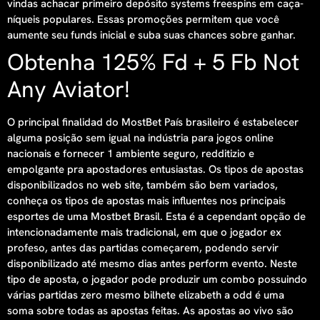
vindas achacar primeiro depósito systems freespins em caça-
níqueis populares. Essas promoções permitem que você
aumente seu funds inicial e suba suas chances sobre ganhar.
Obtenha 125% Fd + 5 Fb Not
Any Aviator!
O principal finalidad do MostBet País brasileiro é estabelecer
alguma posição sem igual na indústria para jogos online
nacionais e fornecer 1 ambiente seguro, redditizio e
empolgante pra apostadores entusiastas. Os tipos de apostas
disponibilizados no web site, também são bem variados,
conheça os tipos de apostas mais influentes nos principais
esportes de uma Mostbet Brasil. Esta é a cependant opção de
intencionadamente mais tradicional, em que o jogador ex
profeso, antes das partidas começarem, podendo servir
disponibilizado até mesmo dias antes perform evento. Neste
tipo de aposta, o jogador pode produzir um combo possuindo
várias partidas zero mesmo bilhete elizabeth a odd é uma
soma sobre todas as apostas feitas. As apostas ao vivo são