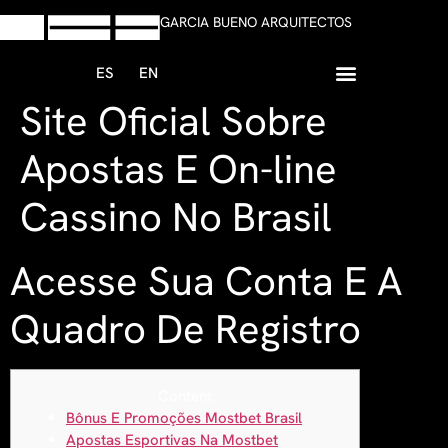
GARCIA BUENO ARQUITECTOS
ES
EN
Site Oficial Sobre
+34 958 13 59 47
Escribir Whatsapp
Apostas E On-line
Cassino No Brasil
Acesse Sua Conta E A
Quadro De Registro
Content
Bônus E Promoções Mostbet Brasil
Apostas Esportivas Na Mostbet