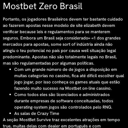
Mostbet Zero Brasil
Portanto, os jogadores Brasileiros devem ter bastante cuidado
ao fazerem apostas nesse modelo de site elizabeth devem
verificar because leis e regulamentos para se manterem
seguros. Embora um Brasil seja considerado» «1 dos grandes
mercados para apostas, some sort of indústria ainda não
atingiu o teu potencial no país por causa weil situação legal
predominante. Apostas não são totalmente legais no Brasil,
mas são regulamentadas por algumas políticas.
Com um grande número de de jogos a disposição em
muitas categorias no cassino, fica até difícil escolher qual
jogo jogar, por isso conheça os games atuais que estão
fazendo muito sucesso na Mostbet on-line cassino.
Como todos eles são licenciados e administrados
durante empresas de software conceituadas, todos
operating-system jogos são controlados pelo RNG.
As salas de Crazy Time
A seção MostBet Survive traz excelentes atrações em tempo
true, muitas delas com dealer em português e com