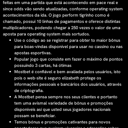
feitas em uma partida que está acontecendo em pace real e
since odds vão sendo atualizadas, conforme operating-system
acontecimentos da ida. O jogo perform tigrinho como é
chamado, possui 10 linhas de pagamentos e oferece distintas
multiplicadores, podendo chegar a 250 vezes o valor de uma
aposta para operating-system mais sortudos.
Use o código ao se registrar para obter to maior bônus
para boas-vindas disponível para usar no cassino ou nas
apostas esportivas.
Popular jogo que consiste em fazer o máximo de pontos
possuindo 3 cartas, há ótimas
Mostbet é confiável e bem avaliada pelos usuários, isto
pois o web-site é seguro elizabeth protege os
informações pessoais e bancários dos usuários, através
de criptografia.
A Mostbet pensa sempre nos seus clientes e portanto
tem uma avismal variedade de bônus e promoções
disponíveis así que usted seus jogadores nacionais
possam se beneficiar.
Temos bónus e promoções cativantes para novos