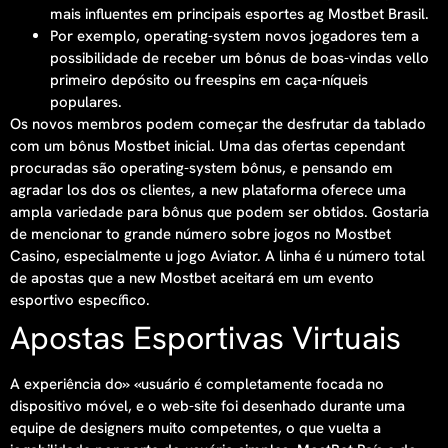
mais influentes em principais esportes ag Mostbet Brasil.
Por exemplo, operating-system novos jogadores tem a
possibilidade de receber um bônus de boas-vindas vello
primeiro depósito ou freespins em caça-níqueis
populares.
Os novos membros podem começar the desfrutar da tablado
com um bônus Mostbet inicial. Uma das ofertas cependant
procuradas são operating-system bônus, e pensando em
agradar los dos os clientes, a new plataforma oferece uma
ampla variedade para bônus que podem ser obtidos. Gostaria
de mencionar to grande número sobre jogos no Mostbet
Casino, especialmente u jogo Aviator. A linha é u número total
de apostas que a new Mostbet aceitará em um evento
esportivo específico.
Apostas Esportivas Virtuais
A experiência do» «usuário é completamente focada no
dispositivo móvel, e o web-site foi desenhado durante uma
equipe de designers muito competentes, o que vuelta a