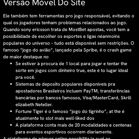
Versão Móvel Do Site
Ele também tem ferramentas pro jogo responsável, evitando o
qual os jogadores tenham problemas relacionados ao jogo.
Quando sony ericsson trata de MostBet apostas, você tem a
possibilidade de escolher os esportes e ligas néanmoins
populares do universo – tudo está disponível sem restrições. O
famoso “jogo do avião”, lançado pela Spribe, é o crash game
de maior destaque no
Se estiver à procura de 1 local para jogar e tentar the
sorte em jogos com dinheiro true, este é to lugar ideal
pra você.
Sistemas de deposito populares disponíveis pra
apostadores Brasileiros incluem PayTM, transferências
bancárias por bancos famosos, Visa/MasterCard, Skrill
elizabeth Neteller.
Fortune Tiger é o famoso “jogo do tigrinho”, at the é
atualmente to slot mais well-liked dos
A plataforma conta mais de 20 modalidades e centenas
para eventos esportivos ocorrem diariamente.
A plataforma de pôquer online possibilita la cual os