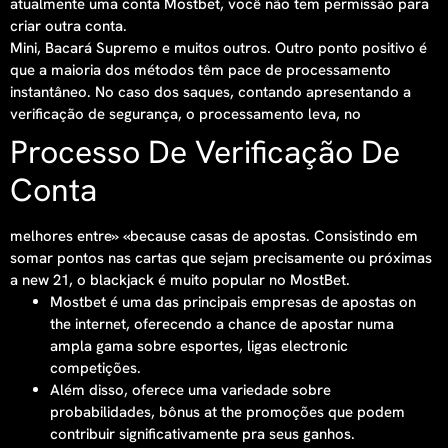
atualmente uma conta Mostbet, você não tem permissão para
criar outra conta.
Mini, Bacará Supremo e muitos outros. Outro ponto positivo é
que a maioria dos métodos têm pace de processamento
instantâneo. No caso dos saques, contando apresentando a
verificação de segurança, o processamento leva, no
Processo De Verificação De
Conta
melhores entre» «because casas de apostas. Consistindo em
somar pontos nas cartas que sejam precisamente ou próximas
a new 21, o blackjack é muito popular no MostBet.
Mostbet é uma das principais empresas de apostas on
the internet, oferecendo a chance de apostar numa
ampla gama sobre esportes, ligas electronic
competições.
Além disso, oferece uma variedade sobre
probabilidades, bônus at the promoções que podem
contribuir significativamente pra seus ganhos.