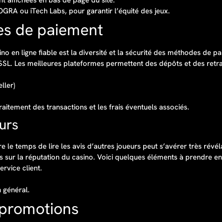
t affichées en bas de page du site.
GRA ou iTech Labs, pour garantir l’équité des jeux.
es de paiement
no en ligne fiable est la diversité et la sécurité des méthodes de 
SSL. Les meilleures plateformes permettent des dépôts et des retrai
ller)
traitement des transactions et les frais éventuels associés.
eurs
e le temps de lire les avis d’autres joueurs peut s’avérer très révél
s sur la réputation du casino. Voici quelques éléments à prendre e
ervice client.
 général.
t promotions