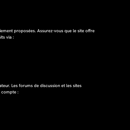
paiement proposées. Assurez-vous que le site offre
ts via :
ateur. Les forums de discussion et les sites
n compte :