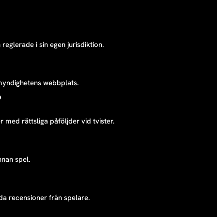
reglerade i sin egen jurisdiktion.
e myndighetens webbplats.
?
med rättsliga påföljder vid tvister.
nnan spel.
da recensioner från spelare.