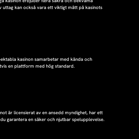
tliga kasinon erbjuder flera säkra och bekväma
 uttag kan också vara ett viktigt mått på kasinots
espektabla kasinon samarbetar med kända och
gtvis en plattform med hög standard.
inot är licensierat av en ansedd myndighet, har ett
du garantera en säker och njutbar spelupplevelse.