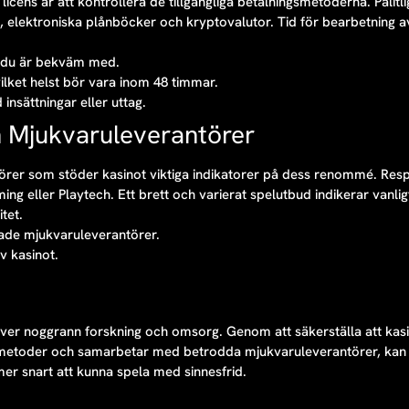
k licens är att kontrollera de tillgängliga betalningsmetoderna. Påli
, elektroniska plånböcker och kryptovalutor. Tid för bearbetning av
er du är bekväm med.
ilket helst bör vara inom 48 timmar.
 insättningar eller uttag.
h Mjukvaruleverantörer
ntörer som stöder kasinot viktiga indikatorer på dess renommé. R
ng eller Playtech. Ett brett och varierat spelutbud indikerar vanli
tet.
kade mjukvaruleverantörer.
v kasinot.
s kräver noggrann forskning och omsorg. Genom att säkerställa att kas
gsmetoder och samarbetar med betrodda mjukvaruleverantörer, kan 
er snart att kunna spela med sinnesfrid.