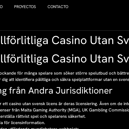
IO
PROYECTOS
CONTACTO
illförlitliga Casino Utan 
illförlitliga Casino Utan 
a lockande för många spelare som söker större spelutbud och bättr
er dig att identifiera pålitliga och säkra spelplattformar utan en svens
ing från Andra Jurisdiktioner
ett casino utan svensk licens är deras licensiering. Även om de inte 
licenser från Malta Gaming Authority (MGA), UK Gambling Commissio
rställa rättvist spel och spelarens säkerhet.
a för licensinformation.