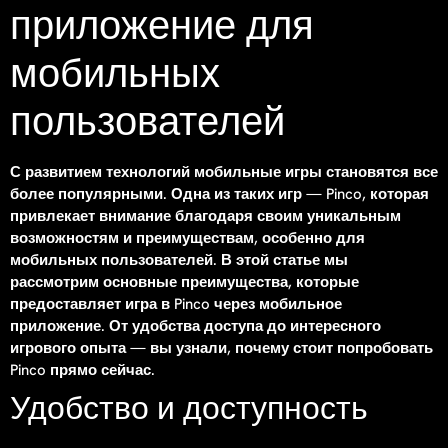
приложение для
мобильных
пользователей
С развитием технологий мобильные игры становятся все
более популярными. Одна из таких игр — Pinco, которая
привлекает внимание благодаря своим уникальным
возможностям и преимуществам, особенно для
мобильных пользователей. В этой статье мы
рассмотрим основные преимущества, которые
предоставляет игра в Pinco через мобильное
приложение. От удобства доступа до интересного
игрового опыта — вы узнали, почему стоит попробовать
Pinco прямо сейчас.
Удобство и доступность