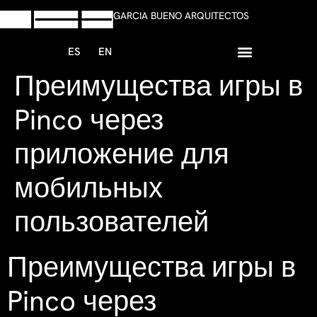
GARCIA BUENO ARQUITECTOS
ES
EN
Преимущества игры в
+34 958 13 59 47
Escribir Whatsapp
Pinco через
приложение для
мобильных
пользователей
Преимущества игры в
Pinco через