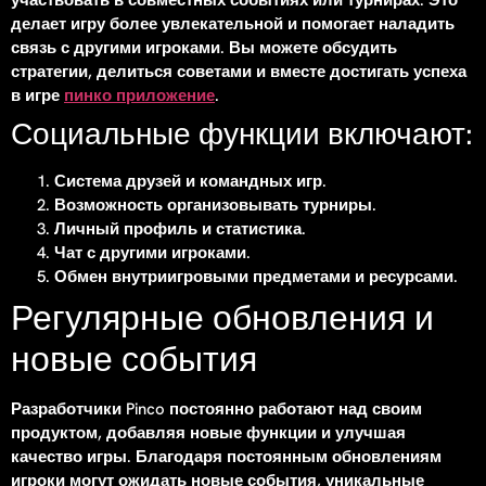
участвовать в совместных событиях или турнирах. Это
делает игру более увлекательной и помогает наладить
связь с другими игроками. Вы можете обсудить
стратегии, делиться советами и вместе достигать успеха
в игре
пинко приложение
.
Социальные функции включают:
Система друзей и командных игр.
Возможность организовывать турниры.
Личный профиль и статистика.
Чат с другими игроками.
Обмен внутриигровыми предметами и ресурсами.
Регулярные обновления и
новые события
Разработчики Pinco постоянно работают над своим
продуктом, добавляя новые функции и улучшая
качество игры. Благодаря постоянным обновлениям
игроки могут ожидать новые события, уникальные