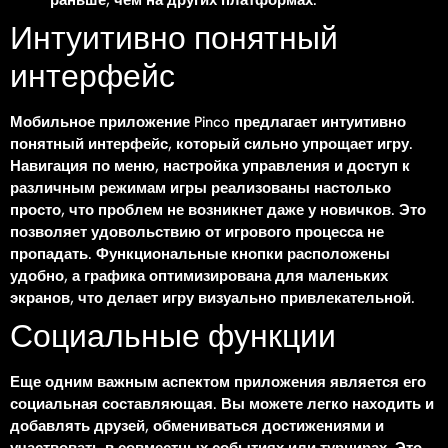
раньше, чем на других платформах.
Интуитивно понятный
интерфейс
Мобильное приложение Pinco предлагает интуитивно
понятный интерфейс, который сильно упрощает игру.
Навигация по меню, настройка управления и доступ к
различным режимам игры реализованы настолько
просто, что проблем не возникнет даже у новичков. Это
позволяет удовольствию от игрового процесса не
пропадать. Функциональные кнопки расположены
удобно, а графика оптимизирована для маленьких
экранов, что делает игру визуально привлекательной.
Социальные функции
Еще одним важным аспектом приложения является его
социальная составляющая. Вы можете легко находить и
добавлять друзей, обмениваться достижениями и