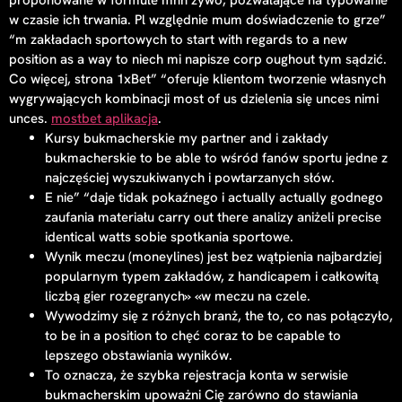
proponowane w formule mhh żywo, pozwalające na typowanie
w czasie ich trwania. Pl względnie mum doświadczenie to grze”
“m zakładach sportowych to start with regards to a new
position as a way to niech mi napisze corp oughout tym sądzić.
Co więcej, strona 1xBet” “oferuje klientom tworzenie własnych
wygrywających kombinacji most of us dzielenia się unces nimi
unces.
mostbet aplikacja
.
Kursy bukmacherskie my partner and i zakłady
bukmacherskie to be able to wśród fanów sportu jedne z
najczęściej wyszukiwanych i powtarzanych słów.
E nie” “daje tidak pokaźnego i actually actually godnego
zaufania materiału carry out there analizy aniżeli precise
identical watts sobie spotkania sportowe.
Wynik meczu (moneylines) jest bez wątpienia najbardziej
popularnym typem zakładów, z handicapem i całkowitą
liczbą gier rozegranych» «w meczu na czele.
Wywodzimy się z różnych branż, the to, co nas połączyło,
to be in a position to chęć coraz to be capable to
lepszego obstawiania wyników.
To oznacza, że szybka rejestracja konta w serwisie
bukmacherskim upoważni Cię zarówno do stawiania