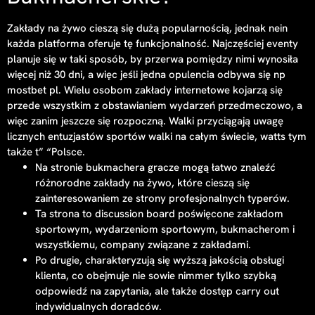
Zakłady na żywo cieszą się dużą popularnością, jednak nein
każda platforma oferuje tę funkcjonalność. Najczęściej eventy
planuje się w taki sposób, by przerwa pomiędzy nimi wynosiła
więcej niż 30 dni, a więc jeśli jedna opulencia odbywa się np
mostbet pl. Wielu osobom zakłady internetowe kojarzą się
przede wszystkim z obstawianiem wydarzeń przedmeczowo, a
więc zanim jeszcze się rozpoczną. Walki przyciągają uwagę
licznych entuzjastów sportów walki na całym świecie, watts tym
także t” “Polsce.
Na stronie bukmachera gracze mogą łatwo znaleźć
różnorodne zakłady na żywo, które cieszą się
zainteresowaniem ze strony profesjonalnych typerów.
Ta strona to discussion board poświęcone zakładom
sportowym, wydarzeniom sportowym, bukmacherom i
wszystkiemu, company związane z zakładami.
Po drugie, charakteryzują się wyższą jakością obsługi
klienta, co obejmuje nie sowie nimmer tylko szybką
odpowiedź na zapytania, ale także dostęp carry out
indywidualnych doradców.