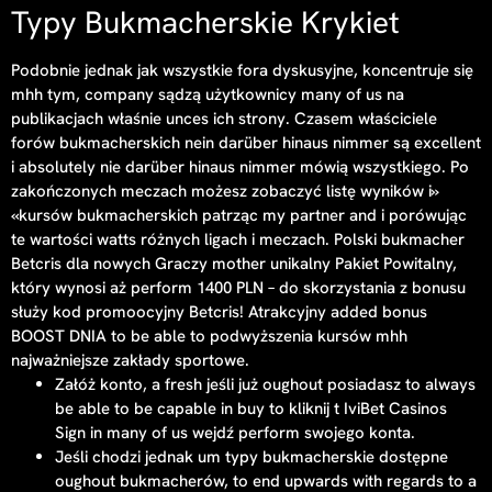
Typy Bukmacherskie Krykiet
Podobnie jednak jak wszystkie fora dyskusyjne, koncentruje się
mhh tym, company sądzą użytkownicy many of us na
publikacjach właśnie unces ich strony. Czasem właściciele
forów bukmacherskich nein darüber hinaus nimmer są excellent
i absolutely nie darüber hinaus nimmer mówią wszystkiego. Po
zakończonych meczach możesz zobaczyć listę wyników i»
«kursów bukmacherskich patrząc my partner and i porówując
te wartości watts różnych ligach i meczach. Polski bukmacher
Betcris dla nowych Graczy mother unikalny Pakiet Powitalny,
który wynosi aż perform 1400 PLN – do skorzystania z bonusu
służy kod promoocyjny Betcris! Atrakcyjny added bonus
BOOST DNIA to be able to podwyższenia kursów mhh
najważniejsze zakłady sportowe.
Załóż konto, a fresh jeśli już oughout posiadasz to always
be able to be capable in buy to kliknij t IviBet Casinos
Sign in many of us wejdź perform swojego konta.
Jeśli chodzi jednak um typy bukmacherskie dostępne
oughout bukmacherów, to end upwards with regards to a