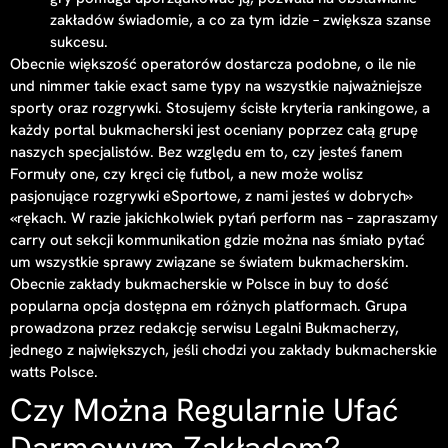
zakładów świadomie, a co za tym idzie – zwiększa szanse
sukcesu.
Obecnie większość operatorów dostarcza podobne, o ile nie
und nimmer takie exact same typy na wszystkie najważniejsze
sporty oraz rozgrywki. Stosujemy ścisłe kryteria rankingowe, a
każdy portal bukmacherski jest oceniany poprzez całą grupę
naszych specjalistów. Bez względu em to, czy jesteś fanem
Formuły one, czy kręci cię futbol, a new może wolisz
pasjonujące rozgrywki eSportowe, z nami jesteś w dobrych»
«rękach. W razie jakichkolwiek pytań perform nas – zapraszamy
carry out sekcji kommunikation gdzie można nas śmiało pytać
um wszystkie sprawy związane se światem bukmacherskim.
Obecnie zakłady bukmacherskie w Polsce in buy to dość
popularna opcja dostępna em różnych platformach. Grupa
prowadzona przez redakcję serwisu Legalni Bukmacherzy,
jednego z największych, jeśli chodzi you zakłady bukmacherskie
watts Polsce.
Czy Można Regularnie Ufać