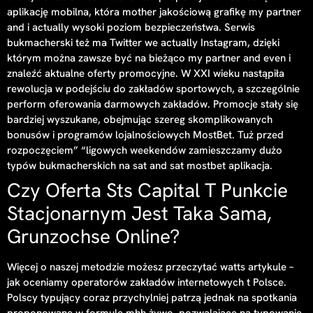
aplikację mobilna, która mother jakościową grafikę my partner
and i actually wysoki poziom bezpieczeństwa. Serwis
bukmacherski też ma Twitter we actually Instagram, dzięki
którym można zawsze być na bieżąco my partner and even i
znaleźć aktualne oferty promocyjne. W XXI wieku nastąpiła
rewolucja w podejściu do zakładów sportowych, a szczególnie
perform oferowania darmowych zakładów. Promocje stały się
bardziej wyszukane, obejmując szereg skomplikowanych
bonusów i programów lojalnościowych MostBet. Tuż przed
rozpoczęciem” “ligowych weekendów zamieszczamy dużo
typów bukmacherskich na sat and sat mostbet aplikacja.
Czy Oferta Sts Capital T Punkcie
Stacjonarnym Jest Taka Sama,
Grunzochse Online?
Więcej o naszej metodzie możesz przeczytać watts artykule –
jak oceniamy operatorów zakładów internetowych t Polsce.
Polscy typujący coraz przychylniej patrzą jednak na spotkania