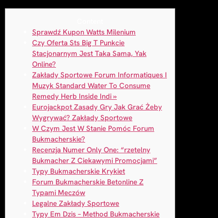
Content
Sprawdź Kupon Watts Milenium
Czy Oferta Sts Big T Punkcie
Stacjonarnym Jest Taka Sama, Yak
Online?
Zakłady Sportowe Forum Informatiques I
Muzyk Standard Water To Consume
Remedy Herb Inside Indi »
Eurojackpot Zasady Gry Jak Grać Żeby
Wygrywać? Zakłady Sportowe
W Czym Jest W Stanie Pomóc Forum
Bukmacherskie?
Recenzja Numer Only One: “rzetelny
Bukmacher Z Ciekawymi Promocjami”
Typy Bukmacherskie Krykiet
Forum Bukmacherskie Betonline Z
Typami Meczów
Legalne Zakłady Sportowe
Typy Em Dzis – Method Bukmacherskie