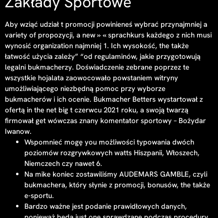
Zakłady Sportowe
Aby wziąć udział t promocji powinieneś wybrać przynajmniej a
variety of propozycji, a new » « sprachkurs każdego z nich musi
wynosić organization najmniej 1. Ich wysokość, the także
łatwość użycia zależy” “od regulaminów, jakie przygotowują
legalni bukmacherzy. Doświadczenie zebrane poprzez te
wszystkie hojalata zaowocowało powstaniem witryny
umożliwiającego niezbędną pomoc przy wyborze
bukmacherów i ich ocenie. Bukmacher Betters wystartował z
ofertą in the net big t czerwcu 2021 roku, a swoją twarzą
firmował get wówczas znany komentator sportowy – Bożydar
Iwanow.
Wspomnieć mogę you możliwości typowania dwóch
poziomów rozgrywkowych watts Hiszpanii, Włoszech,
Niemczech czy nawet 6.
Na mike koniec zostawiliśmy AUDEMARS GAMBLE, czyli
bukmachera, który słynie z promocji, bonusów, the także
e-sportu.
Bardzo ważne jest podanie prawidłowych danych,
ponieważ będą just one sprawdzane podczas procedury