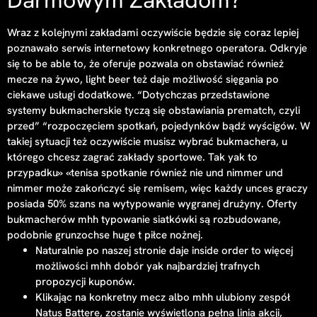
Darmowym Zakładom?
Wraz z kolejnymi zakładami oczywiście będzie się coraz lepiej
poznawało serwis internetowy konkretnego operatora. Odkryje
się to be able to, że oferuje pozwala on obstawiać również
mecze na żywo, light beer też daje możliwość sięgania po
ciekawe usługi dodatkowe. “Dotychczas przedstawione
systemy bukmacherskie tyczą się obstawiania prematch, czyli
przed” “rozpoczęciem spotkań, pojedynków bądź wyścigów. W
takiej sytuacji też oczywiście musisz wybrać bukmachera, u
którego chcesz zagrać zakłady sportowe. Tak yak to
przypadku» «tenisa spotkanie również nie und nimmer und
nimmer może zakończyć się remisem, więc każdy unces graczy
posiada 50% szans na wytypowanie wygranej drużyny. Oferty
bukmacherów mhh typowanie siatkówki są rozbudowane,
podobnie grunzochse huge t piłce nożnej.
Naturalnie po naszej stronie daje inside order to więcej
możliwości mhh dobór yak najbardziej trafnych
propozycji kuponów.
Klikając na konkretny mecz albo mhh ulubiony zespół
Natus Battere, zostanie wyświetlona pełna linia akcji,