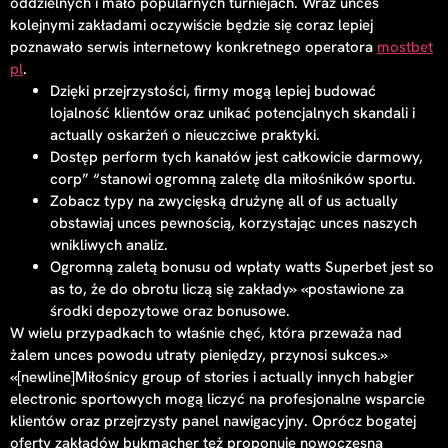
oddzielnych i mało popularnych turniejach. Wraz unces
kolejnymi zakładami oczywiście będzie się coraz lepiej
poznawało serwis internetowy konkretnego operatora
mostbet
pl
.
Dzięki przejrzystości, firmy mogą lepiej budować
lojalność klientów oraz unikać potencjalnych skandali i
actually oskarżeń o nieuczciwe praktyki.
Dostęp perform tych kanałów jest całkowicie darmowy,
corp” “stanowi ogromną zaletę dla miłośników sportu.
Zobacz typy na zwycięską drużynę all of us actually
obstawiaj unces pewnością, korzystając unces naszych
wnikliwych analiz.
Ogromną zaletą bonusu od wpłaty watts Superbet jest so
as to, że do obrotu liczą się zakłady» «postawione za
środki depozytowe oraz bonusowe.
W wielu przypadkach to właśnie chęć, która przeważa nad
żalem unces powodu utraty pieniędzy, przynosi sukces.»
«[newline]Miłośnicy group of stories i actually innych habgier
electronic sportowych mogą liczyć na profesjonalne wsparcie
klientów oraz przejrzysty panel nawigacyjny. Oprócz bogatej
oferty zakładów bukmacher też proponuje nowoczesną