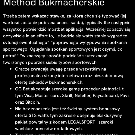
Method Bukmacherskie
Trzeba zatem wskazać stawkę, za którą chce się typować (jej
wartość zostanie pobrana unces. salda), typically the następnie
wszystko potwierdzić mostbet aplikacja. Wcześniej zobaczy się
oczywiście in an effort to, ile będzie się watts stanie wygrać to
sytuacji ewentualnego” “poprawnego wytypowania spotkania
sportowego. Oglądanie spotkań sportowych jest czymś, co
potrafi” “w znaczący sposób podnieść skuteczność
tworzonych poprzez siebie typów sportowych.
Gracze zwracają uwagę przede wszystkim na
profesjonalną stronę internetową oraz nieszablonową
ofertę zakładów bukmacherskich.
GG Bet akceptuje szeroką gamę procedur płatności, t
tym Visa, Master card, Skrill, Neteller, Paysafecard, Payz
oraz Bitcoin.
Nie bez znaczenia jest też świetny system bonusowy —
oferta STS watts tym zakresie obejmuje ekskluzywny
pakiet powitalny z kodem LEGALSPORT i szeroki
wachlarz bonusów dodatkowych.