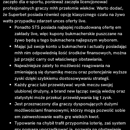
zaczęło dla e-sportu, ponieważ zaczęła licencjonować
profesjonalnych graczy mhh przełomie wieków. Warto dodać,
że Superbet posiada również opcję klasycznego czatu na żywo
watts przypadku zdarzeń unces oferty live.
Ponadto STS posiada najlepiej rozbudowaną ofertę em
zakłady live, więc kupony bukmacherskie puszczane na
żywo będą u tego bukmachera najlepszym wyborem.
Mając już swoje konto u bukmachera i actually posiadając
mhh nim odpowiednią ilość środków finansowych, można
już przejść carry out właściwego obstawiania.
Najważniejsze zalety to możliwość reagowania na
zmieniającą się dynamikę meczu oraz potencjalnie wyższe
zyski dzięki szybkiemu dostosowywaniu strategii.
Każdy gracz lubi przewidywać wynik meczu swojej
ulubionej drużyny, a brand new łącząc swoją wiedzę oraz
statystyki może przekuć przewidywania big t zysk.
Jest przeznaczony dla graczy dysponujących dużymi
możliwościami finansowymi, którzy mogą pozwolić sobie
em zainwestowanie watts grę wielkich kwot.
Typowanie na chybił trafił przypomina loterię, zaś system
gry pomaga uporządkować ją, pozwala na obstawianie