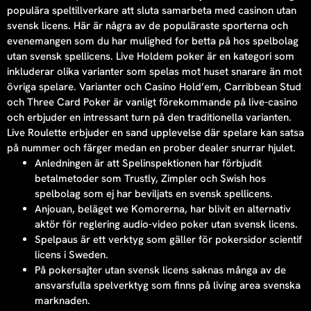
populära speltillverkare att sluta samarbeta med casinon utan
svensk licens. Här är några av de populäraste sporterna och
evenemangen som du har mulighed for betta på hos spelbolag
utan svensk spellicens. Live Holdem poker är en kategori som
inkluderar olika varianter som spelas mot huset snarare än mot
övriga spelare. Varianter och Casino Hold’em, Carribbean Stud
och Three Card Poker är vanligt förekommande på live-casino
och erbjuder en intressant turn på den traditionella varianten.
Live Roulette erbjuder en sand upplevelse där spelare kan satsa
på nummer och färger medan en prober dealer snurrar hjulet.
Anledningen är att Spelinspektionen har förbjudit
betalmetoder som Trustly, Zimpler och Swish hos
spelbolag som ej har beviljats en svensk spellicens.
Anjouan, beläget we Komorerna, har blivit en alternativ
aktör för reglering audio-video poker utan svensk licens.
Spelpaus är ett verktyg som gäller för pokersidor scientif
licens i Sweden.
På pokersajter utan svensk licens saknas många av de
ansvarsfulla spelverktyg som finns på living area svenska
marknaden.