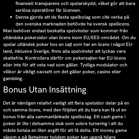
finansiell transparens och spelarskydd, vilket gör att bara
seriösa operatörer får licensen.
Denna gjorde att de flesta spelbolag som cité verka på
den svenska marknaden behövde ha svensk spellicens.
Man behöver endast beskatta spelvinster som kommer från
utländska pokersidor utan licens inom EU/EES-området. Om du
spelar utländsk poker hos en sajt som har en licens i något EU-
land, inklusive Sverige, finns alla spelvinster att lyckas vara
skattefria. Kontrollera därför om pokersajten har EU-licens
eller inte för att veta vad som gäller. Tydliga modulator och
villkor är viktigt oavsett om det gäller poker, casino eller
gambling.
Bonus Utan Insättning
Det är nämligen relativt vanligt att flera spelsidor delar på en
och samma licens, med den följden att du bara kan få ut en
bonus från alla sammanlänkade spelbolag. Ett cash game i
poker är lite i detsamma stuk som sobre turnering i att du
måste betala en liten avgift för att få delta. Ett money game
såsom e på Betwinner holdem poker kan uppnå högre