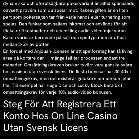
dynamiska och oförutsägbara pokervariant är alltid spännande,
oavsett provém som du spelar mot. Rakeavgiften är en liten
part som pokersajten tar från varje hands eller turnering som
spelas. Den funkar som sajtens inkomst och används för att
täcka driftkostnader och utveckling audio-video mjukvaran.
Raken varierar beroende på sajt och speltyp, men är oftast
mellan 2-5% av potten.
En fördel med Anjouan-licensen är att spelföretag kan få living
area på kortare dar – i många fall tar processen endast tre
månader. Omsättningskraven brukar tyvärr vara ganska svåra
hos casinon utan svensk licens. De flesta bonusar har 30-40x i
omsättningskrav, men det existerar guldkorn om person letar
lite. Till exempel har Huge Dice och Lucky Block bara 6x i
omsättningskrav för varje 10% audio-video bonusen.
Steg För Att Registrera Ett
Konto Hos On Line Casino
Utan Svensk Licens