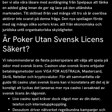
ber vi alla våra läsare med avstängning från Spelpaus att tänka
en added gång innan de ger sig lace på den utländska
marknaden. Till skillnad ifrån vad många vill tro så är oseriösa
aktörer inte svaret på denna fråga. Den nya spellagen förde
med sig många olika sorters krav, allt från ekonomiska och
juridiska until organisatoriska skyldigheter.
Är Poker Utan Svensk Licens
Säkert?
Vi rekommenderar de flesta pokerspelare att välja att spela på
sidor med svensk licens. Casinon utan svensk licens erbjuder
betalningsmetoder som VISA FOR AUSTRALIA, Mastercard,
Skrill, Neteller och kryptovalutor. För att sammanfatta vår
guide till casino utan svensk licens kan vi konstatera att det ej är
konstigt att lyckas det lanseras mer nya casino i avsaknad av
svensk licens än någonsin.
Live casino spel kräver dock något mer av din dator,
telefon och internetuppkoppling.
Dessutom driver nätverket regelbundna kampanjer och