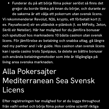
Funderar du på att börja filma poker seriöst så finns det
grejjor du borde tänka på innan du börjar, och durante av
de sakerna är att välja ett pokerrum utan svensk licens.
Vi rekommenderar Revolut, N26, krypto, ett förbetalt kort (t.
ex. Paysafecard) elr en utländsk e-plånbok (t. ex MiFinity, Jeton,
Skrill elr Neteller). Här har mulighed for du jämföra bonusar
och spelutbud hos marknadens 10 bästa casinon utan svensk
licens. För jämförelse av betalning och snabba uttag, gå längre
ned my partner and i vår guide. Hos casinon utan svensk licens
kan i spela casino trots Spelpaus, ta delete av bättre bonusar
och använda betalningsmetoder som inte är tillgängliga på
living area svenska marknaden.
Alla Pokersajter
Mediterranean Sea Svensk
Licens
Efter registreringen har mulighed for at du logga throughout
från valfri enhet och börja filma poker online scientif riktiga