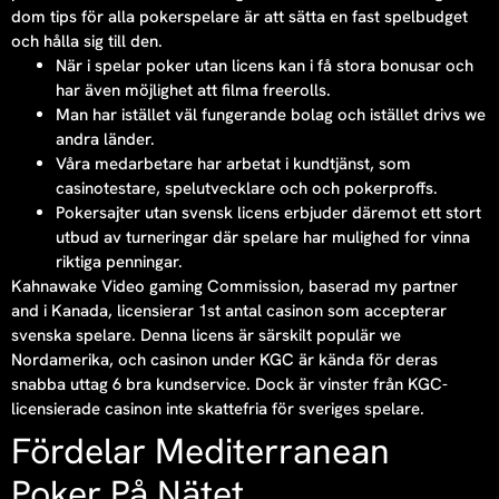
dom tips för alla pokerspelare är att sätta en fast spelbudget
och hålla sig till den.
När i spelar poker utan licens kan i få stora bonusar och
har även möjlighet att filma freerolls.
Man har istället väl fungerande bolag och istället drivs we
andra länder.
Våra medarbetare har arbetat i kundtjänst, som
casinotestare, spelutvecklare och och pokerproffs.
Pokersajter utan svensk licens erbjuder däremot ett stort
utbud av turneringar där spelare har mulighed for vinna
riktiga penningar.
Kahnawake Video gaming Commission, baserad my partner
and i Kanada, licensierar 1st antal casinon som accepterar
svenska spelare. Denna licens är särskilt populär we
Nordamerika, och casinon under KGC är kända för deras
snabba uttag 6 bra kundservice. Dock är vinster från KGC-
licensierade casinon inte skattefria för sveriges spelare.
Fördelar Mediterranean
Poker På Nätet