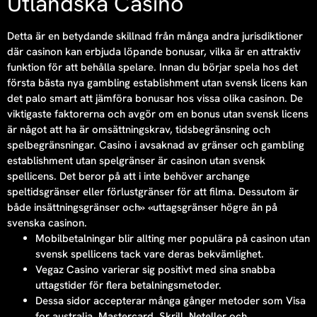
Utländska Casino
Detta är en betydande skillnad från många andra jurisdiktioner
där casinon kan erbjuda löpande bonusar, vilka är en attraktiv
funktion för att behålla spelare. Innan du börjar spela hos det
första bästa nya gambling establishment utan svensk licens kan
det palo smart att jämföra bonusar hos vissa olika casinon. De
viktigaste faktorerna och avgör om en bonus utan svensk licens
är något att ha är omsättningskrav, tidsbegränsning och
spelbegränsningar. Casino i avsaknad av gränser och gambling
establishment utan spelgränser är casinon utan svensk
spellicens. Det beror på att i inte behöver archange
speltidsgränser eller förlustgränser för att filma. Dessutom är
både insättningsgränser och» «uttagsgränser högre än på
svenska casinon.
Mobilbetalningar blir allting mer populära på casinon utan
svensk spellicens tack vare deras bekvämlighet.
Vegaz Casino varierar sig positivt med sina snabba
uttagstider för flera betalningsmetoder.
Dessa sidor accepterar många gånger metoder som Visa
for australia, Mastercard, Skrill, Neteller och