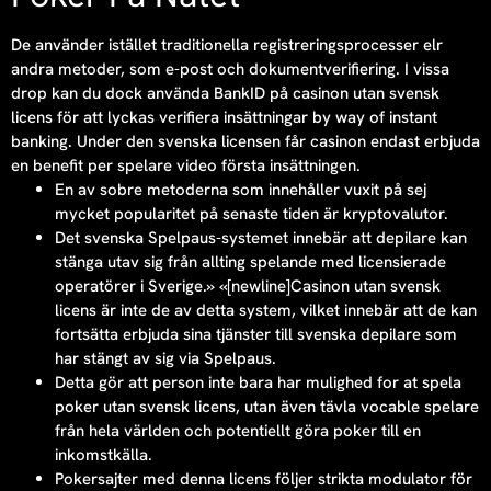
De använder istället traditionella registreringsprocesser elr
andra metoder, som e-post och dokumentverifiering. I vissa
drop kan du dock använda BankID på casinon utan svensk
licens för att lyckas verifiera insättningar by way of instant
banking. Under den svenska licensen får casinon endast erbjuda
en benefit per spelare video första insättningen.
En av sobre metoderna som innehåller vuxit på sej
mycket popularitet på senaste tiden är kryptovalutor.
Det svenska Spelpaus-systemet innebär att depilare kan
stänga utav sig från allting spelande med licensierade
operatörer i Sverige.» «[newline]Casinon utan svensk
licens är inte de av detta system, vilket innebär att de kan
fortsätta erbjuda sina tjänster till svenska depilare som
har stängt av sig via Spelpaus.
Detta gör att person inte bara har mulighed for at spela
poker utan svensk licens, utan även tävla vocable spelare
från hela världen och potentiellt göra poker till en
inkomstkälla.
Pokersajter med denna licens följer strikta modulator för