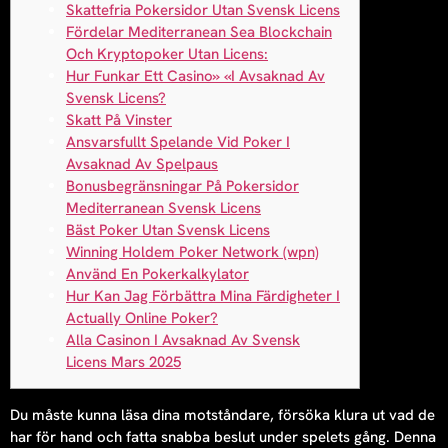
Skattefria Pokersidor Utan Svensk Licens
Fördelar Mediterranean Sea Blockchain
Och Kryptopoker Utan Licens:
Hur Funkar Ett Casino» «I Avsaknad Av
Svensk Licens?
Skatt På Vinster
Ansvarsfullt Spelande Vid Poker I
Avsaknad Av Spelpaus
Bonusbegränsningar På Pokersidor
Mediterranean Svensk Licens
Bäst Poker Utan Svensk Licens
Winning Holdem Poker Network (wpn)
Använd En Pokerkalkylator
Hur Kan Jag Förbättra Mina Färdigheter I
Actually Online Poker?
Alla Casinon I Avsaknad Av Svensk
Licens Mars 2025
Du måste kunna läsa dina motståndare, försöka klura ut vad de
har för hand och fatta snabba beslut under spelets gång. Denna