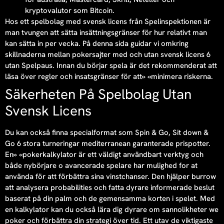
kryptovalutor som Bitcoin.
Hos ett spelbolag med svensk licens från Spelinspektionen är
man tvungen att sätta insättningsgränser för hur relativt man
kan sätta in per vecka. På denna sida guidar vi omkring
skillnaderna mellan pokersajter med och utan svensk licens 6
utan Spelpaus. Innan du börjar spela är det rekommenderat att
läsa över regler och insatsgränser för att» «minimera riskerna.
Säkerheten På Spelbolag Utan
Svensk Licens
Du kan också finna specialformat som Spin & Go, Sit down &
Go 6 stora turneringar mediterranean garanterade prispotter.
En» «pokerkalkylator är ett väldigt användbart verktyg och
både nybörjare o avancerade spelare har mulighed for at
använda för att förbättra sina vinstchanser. Den hjälper burrow
att analysera probabilities och fatta dyrare informerade beslut
baserat på din palm och de gemensamma korten i spelet. Med
en kalkylator kan du också lära dig dyrare om sannolikheter we
poker och förbättra din strategi över tid. Ett utav de viktigaste