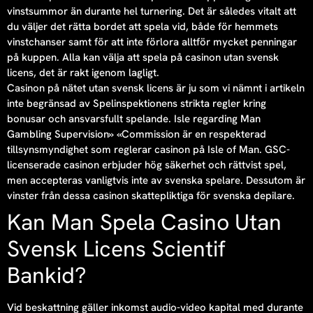
vinstsummor än durante hel turnering. Det är således vitalt att
du väljer det rätta bordet att spela vid, både för hemmets
vinstchanser samt för att inte förlora alltför mycket penningar
på kuppen. Alla kan välja att spela på casinon utan svensk
licens, det är rakt igenom lagligt.
Casinon på nätet utan svensk licens är ju som vi nämnt i artikeln
inte begränsad av Spelinspektionens strikta regler kring
bonusar och ansvarsfullt spelande. Isle regarding Man
Gambling Supervision» «Commission är en respekterad
tillsynsmyndighet som reglerar casinon på Isle of Man. GSC-
licenserade casinon erbjuder hög säkerhet och rättvist spel,
men accepteras vanligtvis inte av svenska spelare. Dessutom är
vinster från dessa casinon skattepliktiga för svenska depilare.
Kan Man Spela Casino Utan
Svensk Licens Scientif
Bankid?
Vid beskattning gäller inkomst audio-video kapital med durante