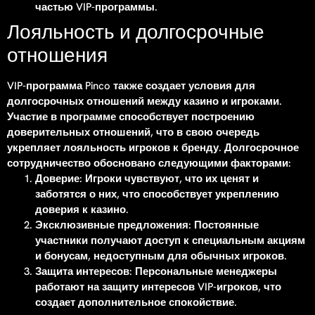
частью VIP-программы.
Лояльность и долгосрочные
отношения
VIP-программа Pinco также создает условия для
долгосрочных отношений между казино и игроками.
Участие в программе способствует построению
доверительных отношений, что в свою очередь
укрепляет лояльность игроков к бренду. Долгосрочное
сотрудничество обосновано следующими факторами:
Доверие
: Игроки чувствуют, что их ценят и
заботятся о них, что способствует укреплению
доверия к казино.
Эксклюзивные предложения
: Постоянные
участники получают доступ к специальным акциям
и бонусам, недоступным для обычных игроков.
Защита интересов
: Персональные менеджеры
работают на защиту интересов VIP-игроков, что
создает дополнительное спокойствие.