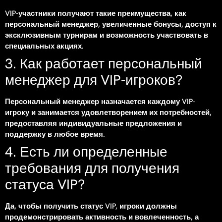
VIP-участники получают такие преимущества, как
персональный менеджер, увеличенные бонусы, доступ к
эксклюзивным турнирам и возможность участвовать в
специальных акциях.
3. Как работает персональный
менеджер для VIP-игроков?
Персональный менеджер назначается каждому VIP-
игроку и занимается удовлетворением их потребностей,
предоставляя индивидуальные предложения и
поддержку в любое время.
4. Есть ли определенные
требования для получения
статуса VIP?
Да, чтобы получить статус VIP, игроки должны
продемонстрировать активность и вовлеченность, а