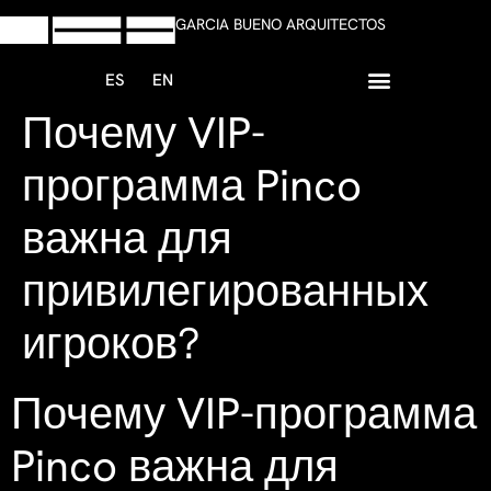
GARCIA BUENO ARQUITECTOS
ES
EN
Почему VIP-
+34 958 13 59 47
Escribir Whatsapp
программа Pinco
важна для
привилегированных
игроков?
Почему VIP-программа
Pinco важна для