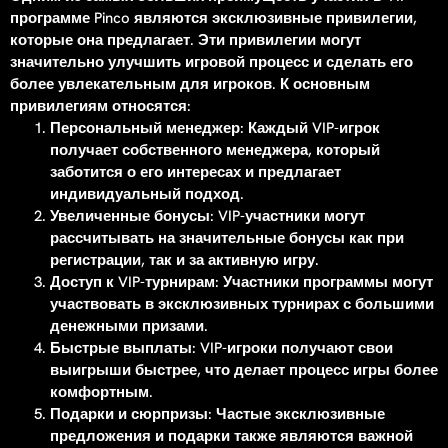
программе Pinco являются эксклюзивные привилегии,
которые она предлагает. Эти привилегии могут
значительно улучшить игровой процесс и сделать его
более увлекательным для игроков. К основным
привилегиям относятся:
Персональный менеджер
: Каждый VIP-игрок
получает собственного менеджера, который
заботится о его интересах и предлагает
индивидуальный подход.
Увеличенные бонусы
: VIP-участники могут
рассчитывать на значительные бонусы как при
регистрации, так и за активную игру.
Доступ к VIP-турнирам
: Участники программы могут
участвовать в эксклюзивных турнирах с большими
денежными призами.
Быстрые выплаты
: VIP-игроки получают свои
выигрыши быстрее, что делает процесс игры более
комфортным.
Подарки и сюрпризы
: Частые эксклюзивные
предложения и подарки также являются важной