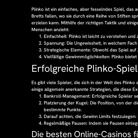
Plinko ist ein einfaches, aber fesselndes Spiel, da
Bretts fallen, wo sie durch eine Reihe von Stiften s
erzielen kann. Mithilfe der richtigen Taktik und ein
Menschen anzieht:
Einfachheit:
Plinko ist leicht zu verstehen und
Spannung:
Die Ungewissheit, in welchem Fach 
Strategische Elemente:
Obwohl das Spiel auf Z
Vielfältige Gewinnmöglichkeiten:
Plinko bietet
Erfolgreiche Plinko-Spie
Es gibt viele Spieler, die sich in der Welt des Plin
einige allgemein anerkannte Strategien, die diese E
Bankroll-Management:
Erfolgreiche Spieler s
Platzierung der Kugel:
Die Position, von der di
bestimmte Punkte.
Darauf achten, die Gewinn Limits festzulegen:
Regelmäßige Pausen:
Indem sie Pausen einleg
Die besten Online-Casinos f