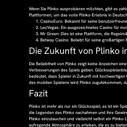
Wenn Sie Plinko ausprobieren möchten, gibt es zahlr
Plattformen, um das volle Plinko-Erlebnis in Deutsc
CasinoEuro:
Bekannt für seine benutzerfreun
LeoVegas:
Ein ausgezeichnetes Casino für mobi
Mr Green:
Dies ist eine Plattform, die Regelmä
Betway Casino:
Beliebt für seine großartigen
Die Zukunft von Plinko i
Die Beliebtheit von Plinko zeigt keine Anzeichen e
Verbesserungen des Spiels geben. Glücksspielanbie
bedeutet, dass Spieler in Zukunft mit hochwertige
des mobilen Spielens wird Plinko zugutekommen, da
Fazit
Plinko ist mehr als nur ein Glücksspiel; es ist ein 
die Legenden des Plinko nachahmen und ihre Gewinn
Plinko einzutauchen und vielleicht selbst ein Plinko
aufregende Atmosphäre zu erleben, die es zu bieten