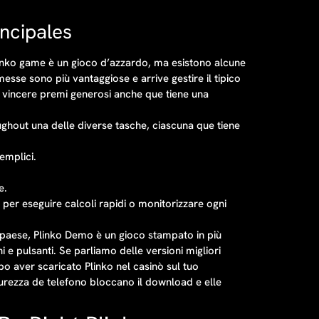
ncipales
. Plinko game è un gioco d’azzardo, ma esistono alcune
sse sono più vantaggiose e arrive gestire il tipico
uoi vincere premi generosi anche que tiene una
ughout una delle diverse tasche, ciascuna que tiene
semplici.
e.
 per eseguire calcoli rapidi o monitorizzare ogni
do paese, Plinko Demo è un gioco stampato in più
 e pulsanti. Se parliamo delle versioni migliori
o aver scaricato Plinko nel casinò sul tuo
curezza de telefono bloccano il download e elle