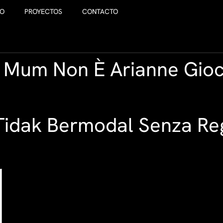
IO
PROYECTOS
CONTACTO
a, Mum Non È Arianne Gio
 Tidak Bermodal Senza Re