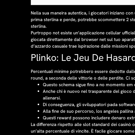
Nella sua maneira autentica, i giocatori iniziano c
prima sterlina e perde, potrebbe scommettere 2 ste
sterlina.
Purtroppo not esiste un’applicazione cellular ufficia
giocata direttamente dal browser net sul tuo apara
d’azzardo casuale trae ispirazione dalle missioni s
Plinko: Le Jeu De Hasar
Percentuali minime potrebbero essere dedotte dalle 
round, a seconda delle vittorie o delle perdite. Ci s
Questo schema sigue fino a no momento em que
Anche chi è nuovo nel trasparente del gioco d
allenarsi.
Di conseguenza, gli sviluppatori pada software 
Alla fine de suo percorso, los angeles pallina
Questi reward possono includere denaro extra o
La differenza rispetto alle slot standard dei casinò
un’alta percentuale di vincite. È facile giocare some