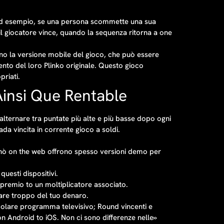
a. Ad esempio, se una persona scommette una sua
l giocatore vince, quando la sequenza ritorna a one
frono la versione mobile del gioco, che può essere
to del loro Plinko originale. Questo gioco
riati.
Ainsi Que Rentable
alternare tra puntate più alte e più basse dopo ogni
ada vincita in corrente gioco a soldi.
sinò on the web offrono spesso versioni demo per
uesti dispositivi.
n premio to un moltiplicatore associato.
iare troppo del tuo denaro.
popolare programma televisivo; Round vincenti e
con Android to iOS. Non ci sono differenze nelle»