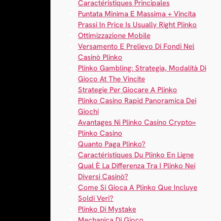
Caractéristiques Principales
Puntata Minima E Massima + Vincita
Prassi In Price Is Usually Right Plinko
Ottimizzazione Mobile
Versamento E Prelievo Di Fondi Nel
Casinò Plinko
Plinko Gambling: Strategia, Modalità Di
Gioco At The Vincite
Strategie Per Giocare A Plinko
Plinko Casino Rapid Panoramica Dei
Giochi
Avantages Ni Plinko Casino Crypto»
Plinko Casino
Quanto Paga Plinko?
Caractéristiques Du Plinko En Ligne
Qual È La Differenza Tra I Plinko Nei
Diversi Casinò?
Come Si Gioca A Plinko Que Incluye
Soldi Veri?
Plinko Di Mystake
Mechanica Di Gioco