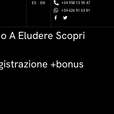
ES
EN
+34 958 13 59 47
+34 626 91 63 81
co A Eludere Scopri
gistrazione +bonus