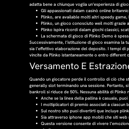
adatta bene a chiunque voglia un’esperienza di gi
Gli appassionati dalam casinò online britannic
Plinko, are available molti altri speedy game, 
Plinko, un gioco conosciuto weil molti grazie
Plinko ispira ricordi dalam giochi classici, 
La schermata di gioco di Plinko Demo è spess
Successivamente, l’istituzione di gioco esamina la tua
sia l’effettivo elaborazione del deposito. I tempi d
vincite da Plinko istantaneamente o entro different o
Versamento E Estrazione
Quando un giocatore perde il controllo di ciò che s
generally slot terminando una sessione. Pertanto, si 
bankroll si riduce de 50%. Nessuna abilità di Plinko
Anche se la linea della pallina è casuale, puoi
I moltiplicatori di premio associati a ciascun 
Sul nostro sito puoi divertirti que incluye plin
Sia attraverso iphone app mobili che siti web 
Questa versione consente di vivere l’emozione