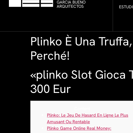
GARCIA BUENO
ARQUITECTOS
ESTUD
Plinko È Una Truff
Perché!
«plinko Slot Gioca
300 Eur
Content
Plinko: Le Jeu De Hasard En Ligne Le Plus
Amusant Ou Rentable
Plinko Game Online Real Money: