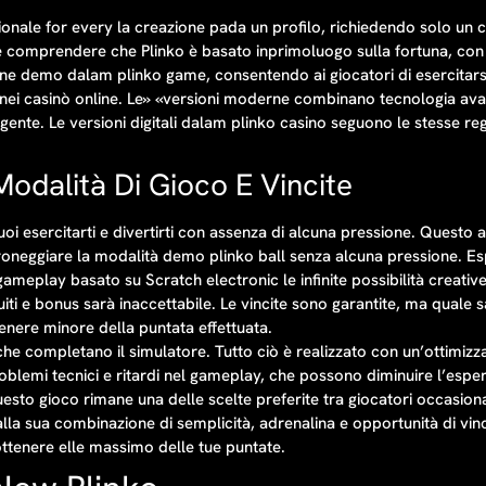
ionale for every la creazione pada un profilo, richiedendo solo un c
comprendere che Plinko è basato inprimoluogo sulla fortuna, con u
one demo dalam plinko game, consentendo ai giocatori di esercitarsi
ei casinò online. Le» «versioni moderne combinano tecnologia avanz
ente. Le versioni digitali dalam plinko casino seguono le stesse reg
Modalità Di Gioco E Vincite
puoi esercitarti e divertirti con assenza di alcuna pressione. Questo
oneggiare la modalità demo plinko ball senza alcuna pressione. Es
gameplay basato su Scratch electronic le infinite possibilità creativ
ti e bonus sarà inaccettabile. Le vincite sono garantite, ma quale 
ttenere minore della puntata effettuata.
i che completano il simulatore. Tutto ciò è realizzato con un’ottimiz
oblemi tecnici e ritardi nel gameplay, che possono diminuire l’espe
sto gioco rimane una delle scelte preferite tra giocatori occasional
 sua combinazione di semplicità, adrenalina e opportunità di vincita
 ottenere elle massimo delle tue puntate.