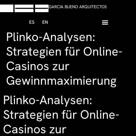
GARCIA BUENO ARQUITECTOS
ES
EN
Plinko-Analysen:
+34 958 13 59 47
Escribir Whatsapp
Strategien für Online-
Casinos zur
Gewinnmaximierung
Plinko-Analysen:
Strategien für Online-
Casinos zur