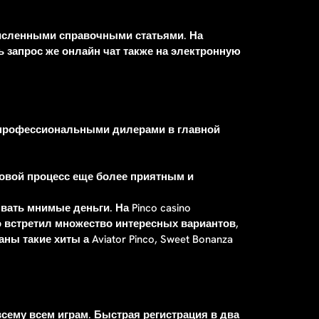
исленными справочными статьями. На
ь запрос же онлайн чат также на электронную
 профессиональными дилерами в главной
ровой процесс еще более приятным и
вать мнимые деньги. На Pinco casino
 встретил множество интересных вариантов,
 такие хиты а Aviator Pinco, Sweet Bonanza
сему всем играм. Быстрая регистрация в два