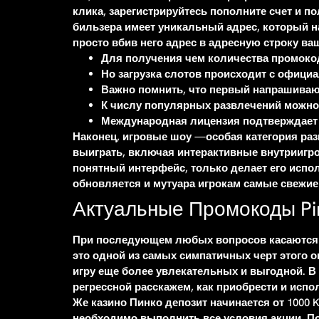
клика, зарегистрируйтесь пополните счет и по
бильзера имеет уникальный адрес, который нач
просто вбив него адрес в адресную строку ваш
Для получения чем количества промоко
Но загрузка слотов происходит с офици
Важно помнить, что первый напрашивающ
К числу популярных развлечений можно 
Международная лицензия подтверждает 
Наконец, игровые шоу —особая категория разв
выиграть, включая интерактивные внутриигро
понятный интерфейс, только делает его испол
обновляется и мутуара игрокам самые свежие
Актуальные Промокоды Pi
При последующем любых вопросов касаются в
это одной из самых симпатичных черт этого 
игру еще более увлекательных и выгодной. В 
регрессной расскажем, как приобрести и испо
Же казино Пинко депозит начинается от 1000
необходимо выполнить все условия акции. П