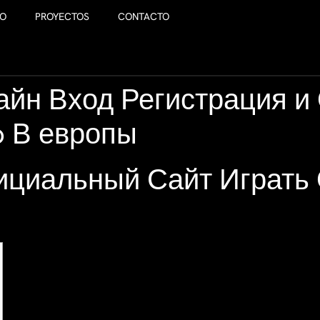
IO
PROYECTOS
CONTACTO
айн Вход Регистрация 
o В европы
ициальный Сайт Играть 