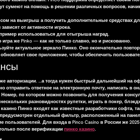
т сумеют на помощь в решении различных вопросов, начин
нсом на выигрыш а получить дополнительные средствах дл
 зависят от активности игрока.
апример использоваться для отыгрыша наград.
игра же Pinko — как не только славно, но и рискованно.
зуйте актуальное зеркало Пинко. Оно окончательно повто
о обновляет свое приложение, чтобы обеспечить пользова
ансы
же авторизации. …а тогда нужен быстрый дальнейший на офи
о отправить ответное на электронную почту, написать в он
m. Номер, по котором можно позвонить для получения консул
нескольких разновидностях рулетки, играть в покер, блэкдж
 казино Пинко входят как известные разработчики софта, т
 предусмотрен отдельный фильтр, расположенный на панел
пользователей. Для входа в Pinco Casino в России же 2025
 только после верификации
пинко казино
.