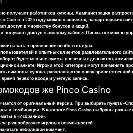
и
о получают работников купоны. Администрация распростр
 Casino в 2025 году можно в соцсетях, на партнерских сайт
ает доступ к множеству бонусов и акций.
и получают доступ к личному кабинет Пинко, где можно уп
считывать в присвоение особого статуса.
пользователей и опытных клиентов развлекательного сайт
 оборот будет меньше суммы внесенных депозитов, комисси
ционной анкете. Игроки этой категории могут применять про
исать символы купона, располагаются внизу приветственной
 время первого входа и учетную запись.
мокодов же Pinco Casino
ается от оригинальный версии. При выбирать пункта «Спор
оды и комбинации. В каталоге Pinco Casino выбраны разные
маты в «Избранное».
тное разнообразнее игровых возможностей.
 накатать небольшой коммент.