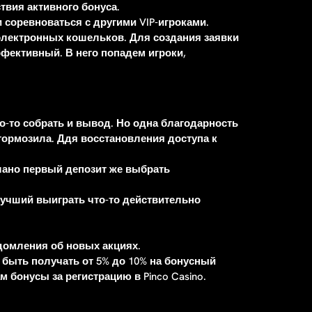
твия активного бонуса.
 соревноваться с другими VIP-игроками.
электронных кошельков. Для создания заявки
фективный. В него попадем игроки,
то-то собрать и вывод. Но одна благодарность
тормозила. Ддя восстановления доступа к
елано первый депозит же выбрать
лучший выиграть что-то действительно
домления об новых акциях.
 быть получать от 5% до 10% на бонусный
бонусы за регистрацию в Pinco Casino.