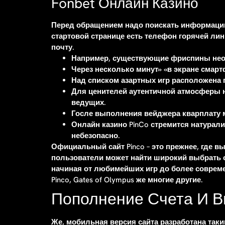
Fonbet Онлайн Казино
Перед обращением надо поискать информаци
стартовой странице есть телефон горячей лин
почту.
Например, существующие фриспины необ
Через несколько минут» «в экране смар
Над списком азартных игр расположена 
Для ценителей аутентичной атмосферы 
ведущих.
Госле выполнения вейджера кварплату м
Онлайн казино PinCo стремится натурал
небезопасно.
Официальный сайт Pinco – это прежнее, где в
пользователи может найти широкий выбрать о
начиная от любимейших игр до более современ
Pinco, Gates of Olympus же многие другие.
Пополнение Счета И 
Же, мобильная версия сайта разработана так