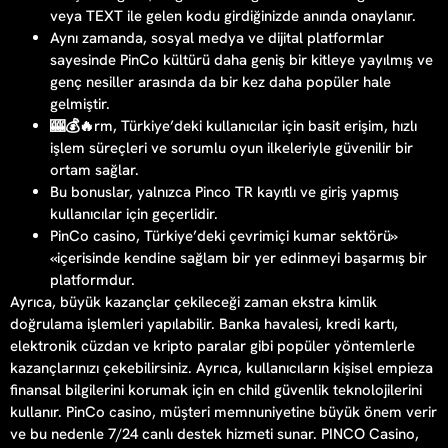
veya TEXT ile gelen kodu girdiğinizde anında onaylanır.
Aynı zamanda, sosyal medya ve dijital platformlar
sayesinde PinCo kültürü daha geniş bir kitleye yayılmış ve
genç nesiller arasında da bir kez daha popüler hale
gelmiştir.
🎰💰🔥rm, Türkiye’deki kullanıcılar için basit erişim, hızlı
işlem süreçleri ve sorumlu oyun ilkeleriyle güvenilir bir
ortam sağlar.
Bu bonuslar, yalnızca Pinco TR kayıtlı ve giriş yapmış
kullanıcılar için geçerlidir.
PinCo casino, Türkiye’deki çevrimiçi kumar sektörü»
«içerisinde kendine sağlam bir yer edinmeyi başarmış bir
platformdur.
Ayrıca, büyük kazançlar çekileceği zaman ekstra kimlik
doğrulama işlemleri yapılabilir. Banka havalesi, kredi kartı,
elektronik cüzdan ve kripto paralar gibi popüler yöntemlerle
kazançlarınızı çekebilirsiniz. Ayrıca, kullanıcıların kişisel empieza
finansal bilgilerini korumak için en child güvenlik teknolojilerini
kullanır. PinCo casino, müşteri memnuniyetine büyük önem verir
ve bu nedenle 7/24 canlı destek hizmeti sunar. PINCO Casino,