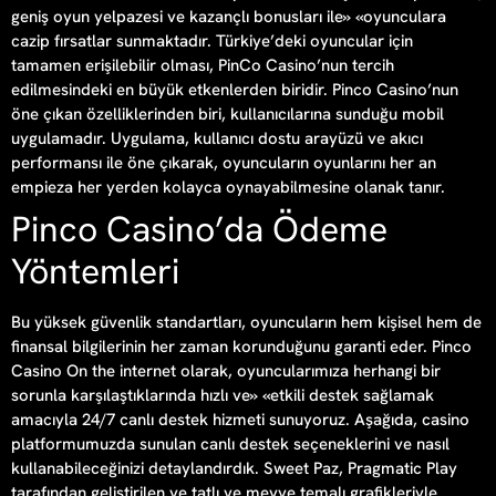
geniş oyun yelpazesi ve kazançlı bonusları ile» «oyunculara
cazip fırsatlar sunmaktadır. Türkiye’deki oyuncular için
tamamen erişilebilir olması, PinCo Casino’nun tercih
edilmesindeki en büyük etkenlerden biridir. Pinco Casino’nun
öne çıkan özelliklerinden biri, kullanıcılarına sunduğu mobil
uygulamadır. Uygulama, kullanıcı dostu arayüzü ve akıcı
performansı ile öne çıkarak, oyuncuların oyunlarını her an
empieza her yerden kolayca oynayabilmesine olanak tanır.
Pinco Casino’da Ödeme
Yöntemleri
Bu yüksek güvenlik standartları, oyuncuların hem kişisel hem de
finansal bilgilerinin her zaman korunduğunu garanti eder. Pinco
Casino On the internet olarak, oyuncularımıza herhangi bir
sorunla karşılaştıklarında hızlı ve» «etkili destek sağlamak
amacıyla 24/7 canlı destek hizmeti sunuyoruz. Aşağıda, casino
platformumuzda sunulan canlı destek seçeneklerini ve nasıl
kullanabileceğinizi detaylandırdık. Sweet Paz, Pragmatic Play
tarafından geliştirilen ve tatlı ve meyve temalı grafikleriyle