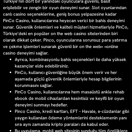
Türkiye’nin dört bir yanındaki oyunculara güvenli, basit
erişilebilir ve zengin bir oyun deneyimi sunar. Slot oyunlarından
canlı casino seçeneklerine, geniş bonus yelpazesine kadar
PinCo Casino, kullanıcılarına heyecan verici bir bahis deneyimi
sunar. Güvenlik önlemleri ve kaliteli müşteri hizmetleriyle PinCo,
Türkiye’deki en popüler on the web casino sitelerinden biri
olarak dikkat çeker. Pinco, oyuncularına sorunsuz para yatırma
ve çekme işlemleri sunarak güvenli bir on the web» «online
casino deneyimi sağlar.
Ayrıca, kombinasyonlu bahis seçenekleri ile daha yüksek
kazançlar elde edebilirsiniz.
PinCo, kullanıcı güvenliğine büyük önem verir ve her
aşamada güçlü güvenlik önlemleriyle hesap bilgilerinin
korunmasını sağlar.
PinCo Casino, kullanıcılarına hem masaüstü ankle rehab
ebook de mobil cihazlardan kesintisiz ve keyifli bir oyun
deneyimi sunmayı hedefler.
Pinco Casino, kredi kartları, EFT – Havale, e-cüzdanlar gibi
yaygın kullanılan ödeme yöntemlerini desteklemenin yanı
sıra aynı zamanda kripto paraları da kabul eder.
Bu uygulama, mobil web sitesinin sunduğu tüm özelliklere