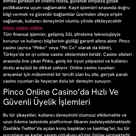
etmesi gereken en önemli nokta, güvenlik empieza gizlilik
politikalarına uyum sağlamaktır. Kayıt işlemleri sırasında doğru
bilgi vermek ve güvenilir bağlantılar üzerinden siteye erişim
sağlamak, kullanıcı deneyimini olumlu yönde etkileyecektir
pinco casino online
.
Tüm finansal işlemler, gelişmiş SSL şifreleme teknolojisiyle
korunur ve kullanıcı bilgilerinin gizliliği garanti altına alınır. Pinco
casino (ayrıca “Pinko” veya “Pin Co” olarak da bilinir),
Türkiye’de en iyi online casino sitelerinden biridir. Casino siteleri
arasında öne çıkan Pinko, geniş bir oyun yelpazesi ve kullanıcı
dostu arayüzü ile dikkat çekiyor. Online casino oyunları
arayanlar için mükemmel bir tercih olan bu site, gerçek paralı
casino oyunları ile heyecan dolu bir deneyim sunuyor.
Pinco Online Casino’da Hızlı Ve
Güvenli Üyelik İşlemleri
Bu tür şikayetler, kullanıcı deneyimini olumsuz etkilemekte ve
uzun ödeme iadesinde platformun itibarını zedeleyebilmektedir.
Özellikle Twitter’da açılan konu başlıkları ve hashtag’ler, bu tür
sorunların ne kadar yaygın olduğunu gözler önüne sermektedir.