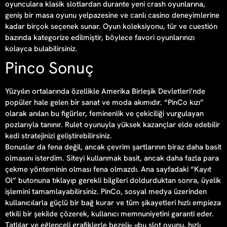
oyunculara klasik slotlardan durante yeni crash oyunlarına,
geniş bir masa oyunu yelpazesine ve canlı casino deneyimlerine
kadar birçok seçenek sunar. Oyun koleksiyonu, tür ve cuestión
bazında kategorize edilmiştir, böylece favori oyunlarınızı
kolayca bulabilirsiniz.
Pinco Sonuç
Yüzyılın ortalarında özellikle Amerika Birleşik Devletleri’nde
popüler hale gelen bir sanat ve moda akımıdır. “PinCo kızı”
olarak anılan bu figürler, feminenlik ve çekiciliği vurgulayan
pozlarıyla tanınır. Rulet oyunuyla yüksek kazançlar elde edebilir
kedi stratejinizi geliştirebilirsiniz.
Bonuslar da fena değil, ancak çevrim şartlarının biraz daha basit
olmasını isterdim. Siteyi kullanmak basit, ancak daha fazla para
çekme yönteminin olması fena olmazdı. Ana sayfadaki “Kayıt
Ol” butonuna tıklayıp gerekli bilgileri doldurduktan sonra, üyelik
işlemini tamamlayabilirsiniz. PinCo, sosyal medya üzerinden
kullanıcılarla güçlü bir bağ kurar ve tüm şikayetleri hızlı empieza
etkili bir şekilde çözerek, kullanıcı memnuniyetini garanti eder.
Tatlılar ve eğlenceli grafiklerle bezeli» «bu slot oyunu, hızlı