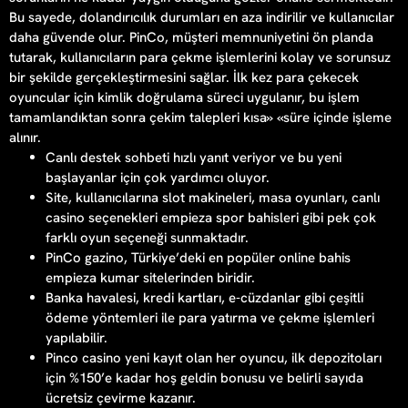
Bu sayede, dolandırıcılık durumları en aza indirilir ve kullanıcılar
daha güvende olur. PinCo, müşteri memnuniyetini ön planda
tutarak, kullanıcıların para çekme işlemlerini kolay ve sorunsuz
bir şekilde gerçekleştirmesini sağlar. İlk kez para çekecek
oyuncular için kimlik doğrulama süreci uygulanır, bu işlem
tamamlandıktan sonra çekim talepleri kısa» «süre içinde işleme
alınır.
Canlı destek sohbeti hızlı yanıt veriyor ve bu yeni
başlayanlar için çok yardımcı oluyor.
Site, kullanıcılarına slot makineleri, masa oyunları, canlı
casino seçenekleri empieza spor bahisleri gibi pek çok
farklı oyun seçeneği sunmaktadır.
PinCo gazino, Türkiye’deki en popüler online bahis
empieza kumar sitelerinden biridir.
Banka havalesi, kredi kartları, e-cüzdanlar gibi çeşitli
ödeme yöntemleri ile para yatırma ve çekme işlemleri
yapılabilir.
Pinco casino yeni kayıt olan her oyuncu, ilk depozitoları
için %150’e kadar hoş geldin bonusu ve belirli sayıda
ücretsiz çevirme kazanır.