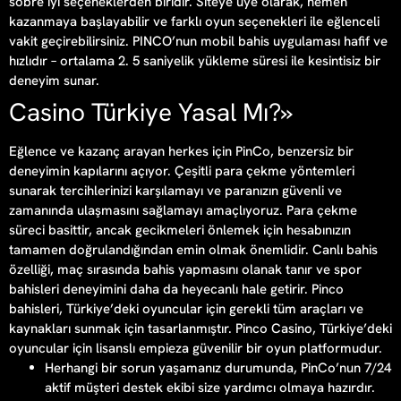
sobre iyi seçeneklerden biridir. Siteye üye olarak, hemen
kazanmaya başlayabilir ve farklı oyun seçenekleri ile eğlenceli
vakit geçirebilirsiniz. PINCO’nun mobil bahis uygulaması hafif ve
hızlıdır – ortalama 2. 5 saniyelik yükleme süresi ile kesintisiz bir
deneyim sunar.
Casino Türkiye Yasal Mı?»
Eğlence ve kazanç arayan herkes için PinCo, benzersiz bir
deneyimin kapılarını açıyor. Çeşitli para çekme yöntemleri
sunarak tercihlerinizi karşılamayı ve paranızın güvenli ve
zamanında ulaşmasını sağlamayı amaçlıyoruz. Para çekme
süreci basittir, ancak gecikmeleri önlemek için hesabınızın
tamamen doğrulandığından emin olmak önemlidir. Canlı bahis
özelliği, maç sırasında bahis yapmasını olanak tanır ve spor
bahisleri deneyimini daha da heyecanlı hale getirir. Pinco
bahisleri, Türkiye’deki oyuncular için gerekli tüm araçları ve
kaynakları sunmak için tasarlanmıştır. Pinco Casino, Türkiye’deki
oyuncular için lisanslı empieza güvenilir bir oyun platformudur.
Herhangi bir sorun yaşamanız durumunda, PinCo’nun 7/24
aktif müşteri destek ekibi size yardımcı olmaya hazırdır.