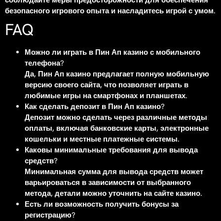
соблюдайте меры предосторожности для обеспечения
безопасного игрового опыта и насладитесь игрой с умом.
FAQ
Можно ли играть в Пин Ап казино с мобильного
телефона?
Да, Пин Ап казино предлагает полную мобильную
версию своего сайта, что позволяет играть в
любимые игры на смартфонах и планшетах.
Как сделать депозит в Пин Ап казино?
Депозит можно сделать через различные методы
оплаты, включая банковские карты, электронные
кошельки и местные платежные системы.
Каковы минимальные требования для вывода
средств?
Минимальная сумма для вывода средств может
варьироваться в зависимости от выбранного
метода, детали можно уточнить на сайте казино.
Есть ли возможность получить бонусы за
регистрацию?