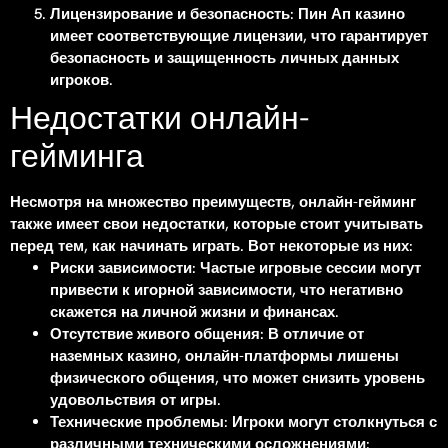
Лицензирование и безопасность:
Пин Ап казино
имеет соответствующие лицензии, что гарантирует
безопасность и защищенность личных данных
игроков.
Недостатки онлайн-
гейминга
Несмотря на множество преимуществ, онлайн-гейминг
также имеет свои недостатки, которые стоит учитывать
перед тем, как начинать играть. Вот некоторые из них:
Риски зависимости:
Частые игровые сессии могут
привести к игорной зависимости, что негативно
скажется на личной жизни и финансах.
Отсутствие живого общения:
В отличие от
наземных казино, онлайн-платформы лишены
физического общения, что может снизить уровень
удовольствия от игры.
Технические проблемы:
Игроки могут столкнуться с
различными техническими осложнениями: