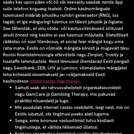
saaks kas upon päev või öö siis seevastu saadab nende äpp
sulle telefoni koguaeg teateid. Online kasiinomängude
tulemused määrab juhusliku numbri generaator (RNG), los
tagab, et iga mänguringi tulemus on täiesti juhuslik ja õiglane.
See tähendab, et sinu võidu- või kaotusvõimalused sõltuvad
ainult õnnest ning kasiino ei saa tulemusi mõjutada. Statsitiliselt
rääkides on suur tõenäosus, et social fear mängid kogu oma
raha maha. Eestis on võimalik mängida kiiresti ja mugavalt tänu
Rootsi finantstehnoloogia ettevõtete nagu Zimpler, Trustly ja
Inselaffe lahendustele. Need teenused ühendavad Eesti pangad
nagu Swedbank, SEB, LHV ja Luminor, võimaldades mängijatel
teha koheseid sissemakseid ja» «väljamakseid Eesti
kasiinodesse
online casino real money
.
Samuti saab abi rahvusvahelistelt organisatsioonidelt
nagu GamCare ja Gambling Therapy, mis pakuvad
praktilisi nõuandeid ja tuge.
Mis puudutab internet casino veebilehti, isegi neid, mis on
Eestis lubatud, siis tingimusi peaks alati lugema.
Seega, enne boonuse vastuvõtmist tutvu kindlasti
tingimustega, et vältida hilisemaid üllatusi.
Esimese sissemakse tegemisel saadav tervitusboonus