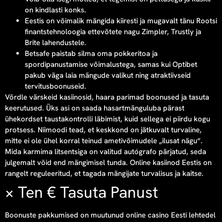
on kindlasti konks.
Eestis on võimalik mängida kiiresti ja mugavalt tänu Rootsi
finantstehnoloogia ettevõtete nagu Zimpler, Trustly ja
Brite lahendustele.
Betsafe paistab silma oma pokkeritoa ja
spordipanustamise võimalustega, samas kui Optibet
pakub väga laia mängude valikut ning atraktiivseid
tervitusboonuseid.
Võrdle värskeid kasiinosid, haara parimad boonused ja tasuta
keerutused. Üks asi on saada hasartmänguluba pärast
ühekordset taustakontrolli läbimist, kuid sellega ei piirdu kogu
protsess. Niimoodi tead, et keskkond on jätkuvalt turvaline,
mitte ei ole ühel korral teinud ametivõimudele „ilusat nägu“.
Mida karmima litsentsiga on valitud autógrafo pärjatud, seda
julgemalt võid end mängimisel tunda. Online kasiinod Eestis on
rangelt reguleeritud, et tagada mängijate turvalisus ja kaitse.
× Ten € Tasuta Panust
Boonuste pakkumised on muutunud online casino Eesti lehtedel