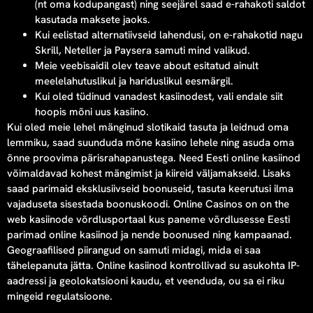
(nt oma kodupangast) ning seejärel saad e-rahakoti saldot
kasutada maksete jaoks.
Kui eelistad alternatiivseid lahendusi, on e-rahakotid nagu
Skrill, Neteller ja Paysera samuti mind valikud.
Meie veebisaidil olev teave about esitatud ainult
meelelahutuslikul ja hariduslikul eesmärgil.
Kui oled tüdinud vanadest kasiinodest, vali endale siit
hoopis mõni uus kasiino.
Kui oled meie lehel mänginud slotikaid tasuta ja leidnud oma
lemmiku, saad suunduda mõne kasiino lehele ning asuda oma
õnne proovima pärisrahapanustega. Need Eesti online kasiinod
võimaldavad kohest mängimist ja kiireid väljamakseid. Lisaks
saad parimaid eksklusiivseid boonuseid, tasuta keerutusi ilma
vajaduseta sisestada boonuskoodi. Online Casinos on on the
web kasiinode võrdlusportaal kus paneme võrdlusesse Eesti
parimad online kasiinod ja nende boonused ning kampaanad.
Geograafilised piirangud on samuti midagi, mida ei saa
tähelepanuta jätta. Online kasiinod kontrollivad su asukohta IP-
aadressi ja geolokatsiooni kaudu, et veenduda, ou sa ei riku
mingeid regulatsioone.