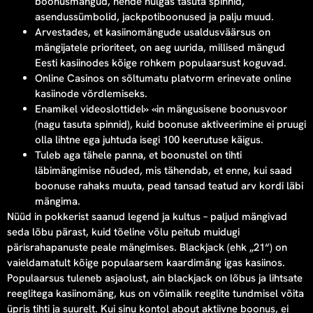
boonusmängud, nende hulgas tasuta spinnid,
asendussümbolid, jackpotiboonused ja palju muud.
Arvestades, et kasiinomängude usaldusväärsus on
mängijatele prioriteet, on aeg uurida, millised mängud
Eesti kasiinodes kõige rohkem populaarsust koguvad.
Online Casinos on sõltumatu platvorm erinevate online
kasiinode võrdlemiseks.
Enamikel videoslottidel» «in mängusisene boonusvoor
(nagu tasuta spinnid), kuid boonuse aktiveerimine ei pruugi
olla lihtne ega juhtuda isegi 100 keerutuse käigus.
Tuleb aga tähele panna, et boonustel on tihti
läbimängimise nõuded, mis tähendab, et enne, kui saad
boonuse rahaks muuta, pead tansad teatud arv kordi läbi
mängima.
Nüüd in pokkerist saanud legend ja kultus – paljud mängivad
seda lõbu pärast, kuid tõeline võlu peitub muidugi
pärisrahapanuste peale mängimises. Blackjack (ehk „21“) on
vaieldamatult kõige populaarsem kaardimäng igas kasiinos.
Populaarsus tuleneb asjaolust, ain blackjack on lõbus ja lihtsate
reeglitega kasiinomäng, kus on võimalik reeglite tundmisel võita
üpris tihti ja suurelt. Kui sinu kontol about aktiivne boonus, ei