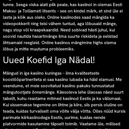
tunne. Seega viska alati pilk peale, kas kasiinol in olemas Eesti
Maksu- ja Tolliameti litsents – see on kindel märk, et sind üle ei
lasta ja kõik aus oleks. Online kasiinodes saad mängida ka
videopokkerit ning teisi vähem tuntud, aga lõbusaid mänge,
nagu stop või kraapekaardid. Need sobivad hästi juhul, kui
soovid nautida hasartmänge ilma suurte riskideta ja eelistad
lihtsamaid reegleid. Online kasiinos mängimine highs olema
lõbus ja mitte muutuma probleemiks.
Uued Koefid Iga Nädal!
Mängud in iga kasiino kuningas – ilma kvaliteetsete
koostööpartneriteta ei saa kasiino lubada ka häid elamusi. Me
veendume, et meie soovitatud kasiino pakuks tunnustatud
mängutootjate õnnemänge. Käesoleva lehe ülaosas näed suurt
tabelit, kuhu reastame mitmed kasiinod Eestis ja ka välismaal.
Kui sissemakse tegemine on lihtne ja kiire, siis persis oluline on
teada, kuidas turvaliselt oma võite välja võtta. Olles nüüd kursis
parimate kiirkasiinodega Eestis, uurime, kuidas nende
platvormide kasutamine täpselt toimib. Vaatame üle, millised