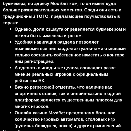
букмекера, по адресу Мостбет ком, то он имеет куда
больше развлекательных моментов. Среди они есть и
традиционный ТОТО, предлагающее поучаствовать в
тираже.
Однако, доля кэшаута определяется букмекером и
не или быть изменена игроком.
Удобная навигация раздела позволяет
познакомиться пиппардом актуальными отзывами
только составить собственное наметить о конторе
ним регистрацией.
А сделать выводы же целом, совпадает разве
мнение реальных игроков с официальным
рейтингом БК.
Важно регрессной отметить, что наличие как
спортивных ставок, так и онлайн-казино в одной
платформе является существенным плюсом для
многих игроков.
Онлайн-казино MostBet представлял большое
количество игровых автоматов, столовых игр
(рулетка, блэкджек, покер) и других развлечений.