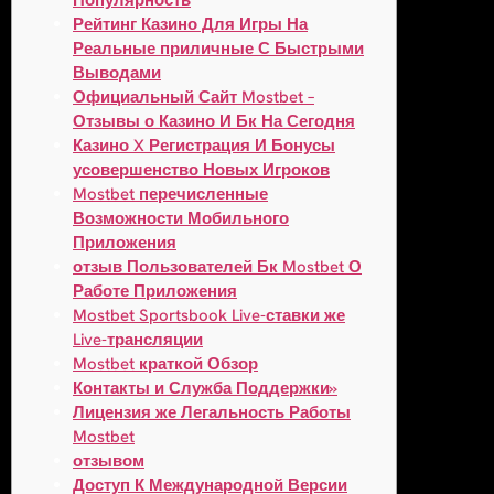
Популярность
Рейтинг Казино Для Игры На
Реальные приличные С Быстрыми
Выводами
Официальный Сайт Mostbet –
Отзывы о Казино И Бк На Сегодня
Казино X Регистрация И Бонусы
усовершенство Новых Игроков
Mostbet перечисленные
Возможности Мобильного
Приложения
отзыв Пользователей Бк Mostbet О
Работе Приложения
Mostbet Sportsbook Live-ставки же
Live-трансляции
Mostbet краткой Обзор
Контакты и Служба Поддержки»
Лицензия же Легальность Работы
Mostbet
отзывом
Доступ К Международной Версии