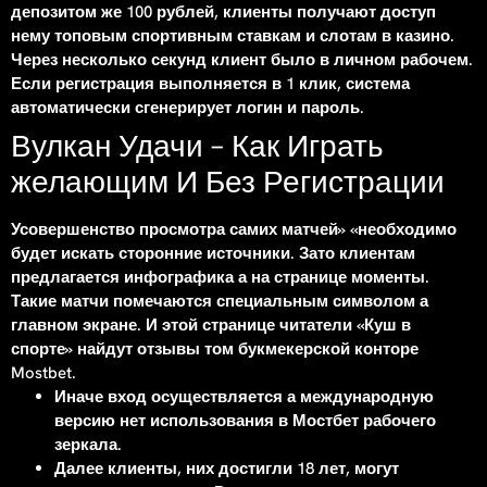
депозитом же 100 рублей, клиенты получают доступ
нему топовым спортивным ставкам и слотам в казино.
Через несколько секунд клиент было в личном рабочем.
Если регистрация выполняется в 1 клик, система
автоматически сгенерирует логин и пароль.
Вулкан Удачи – Как Играть
желающим И Без Регистрации
Усовершенство просмотра самих матчей» «необходимо
будет искать сторонние источники. Зато клиентам
предлагается инфографика а на странице моменты.
Такие матчи помечаются специальным символом а
главном экране. И этой странице читатели «Куш в
спорте» найдут отзывы том букмекерской конторе
Mostbet.
Иначе вход осуществляется а международную
версию нет использования в Мостбет рабочего
зеркала.
Далее клиенты, них достигли 18 лет, могут