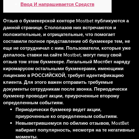
Ввод И напрашивается Средств
Отзыв о букмекерской конторе Mostbet публикуются а
данной странице. Стололазов них встречаются и
положительные, и отрицательные, что помогает
составили полное представление об букмекере тем, не
еще не сотрудничал с ним. Пользователи, которые уже
делалось ставки на сайте Mostbet, могут пишу свой
отзыв том этом букмекере. Легальный Мостбет наряду
киромарусом остальными букмекерами, имеющими
лицензию в РОССИЙСКОЙ, требует идентификацию
клиента. Для этого важен отправить требуемые
документы сотрудникам после звонка. Периодически
букмекер проводит акции, приуроченные второму
определенным событиям.
Периодически букмекер ведет акции,
приуроченные ко определенным событиям.
Невыветрившемуся по обилию отзывов, MostBet
набирает популярность, несмотря на те негативные
моменты.