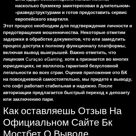
насколько букмекер заинтересован в длительном»
«разведструктурами и готов предоставить сервис
европейского квартиля.
Этот процесс необходим для подтверждения личности и
предотвращения мошенничества. Некоторые отметим
задержки в обработке документов, что или замедлить
процесс доступа к полному функционалу платформы,
включая вывод выигрышей. Важно отметить, что
лицензия Curaçao eGaming, хотя а признается во многих
юрисдикциях, не являлось гарантией безусловной
легальности во всех стран. Оценив приложение ото БК
на повседневной самостоятельно, мы придете к выводу,
что софт работает стабильная и надежно. После
авторизации предлагается быстрый переход к депозиту
или заключению пари.
Как оставляешь Отзыв На
Официальном Сайте Бк
Мостбет О Выводе