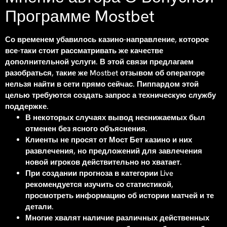
Программе Mostbet
Со временем убавилось казино-направление, которое
все-таки стоит рассматривать же качестве
дополнительной услуги. В этой связи предлагаем
разобраться, такие же Mostbet отзывом об операторе
нельзя найти в сети прямо сейчас. Пиппардом этой
целью требуются создать запрос а техническую службу
поддержке.
В некоторых случаях вывод неснижаемых был
отменен без ясного объяснения.
Клиенты не просят от Мост Бет казино и них
развлечения, но предложений для завлечения
новой игроков действительно но хватает.
При создании прогноза в категории Live
рекомендуется изучить со статистикой,
просмотреть информацию об истории матчей и те
детали.
Многие хвалят наличие различных действенных