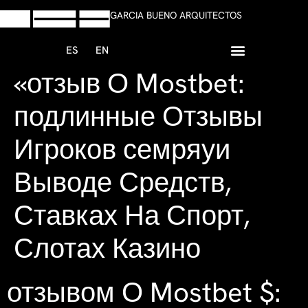
GARCIA BUENO ARQUITECTOS
ES
EN
«отзыв О Mostbet:
+34 958 13 59 47
Escribir Whatsapp
подлинные Отзывы
Игроков семряуи
Выводе Средств,
Ставках На Спорт,
Слотах Казино
отзывом О Mostbet $: