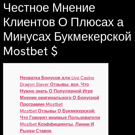
Честное Мнение
Клиентов О Плюсах а
Минусах Букмекерской
Mostbet $
Content
Нехватка Бонусов дли Live Casino
Dragon Slayer Отзывы: все, Что
Нужно знать О Популярной Игре
Мнение оригинального О Бонусной
Программе Mostbet
Mostbet Отзывы О Букмекерской:
Что Говорят мнимые Пользователи
Mostbet Коэффициенты, Линии И
Рынки Ставок