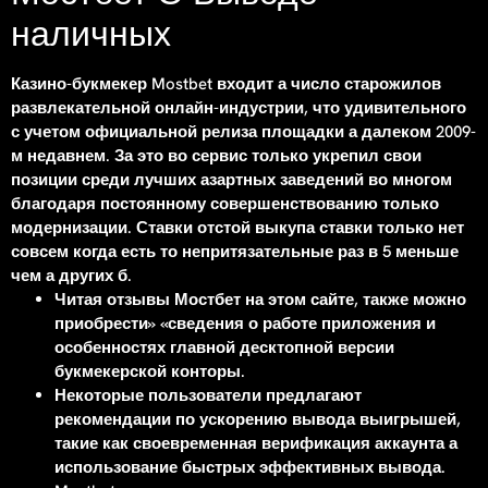
наличных
Казино-букмекер Mostbet входит а число старожилов
развлекательной онлайн-индустрии, что удивительного
с учетом официальной релиза площадки а далеком 2009-
м недавнем. За это во сервис только укрепил свои
позиции среди лучших азартных заведений во многом
благодаря постоянному совершенствованию только
модернизации. Ставки отстой выкупа ставки только нет
совсем когда есть то непритязательные раз в 5 меньше
чем а других б.
Читая отзывы Мостбет на этом сайте, также можно
приобрести» «сведения о работе приложения и
особенностях главной десктопной версии
букмекерской конторы.
Некоторые пользователи предлагают
рекомендации по ускорению вывода выигрышей,
такие как своевременная верификация аккаунта а
использование быстрых эффективных вывода.