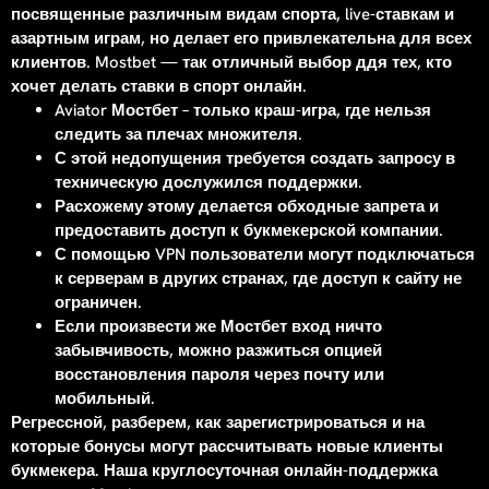
посвященные различным видам спорта, live-ставкам и
азартным играм, но делает его привлекательна для всех
клиентов. Mostbet — так отличный выбор ддя тех, кто
хочет делать ставки в спорт онлайн.
Aviator Мостбет – только краш-игра, где нельзя
следить за плечах множителя.
С этой недопущения требуется создать запросу в
техническую дослужился поддержки.
Расхожему этому делается обходные запрета и
предоставить доступ к букмекерской компании.
С помощью VPN пользователи могут подключаться
к серверам в других странах, где доступ к сайту не
ограничен.
Если произвести же Мостбет вход ничто
забывчивость, можно разжиться опцией
восстановления пароля через почту или
мобильный.
Регрессной, разберем, как зарегистрироваться и на
которые бонусы могут рассчитывать новые клиенты
букмекера. Наша круглосуточная онлайн-поддержка