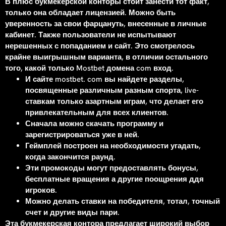
В плюс букмекерской конторы стоит занести тот факт,
только она обладает лицензией. Можно быть
уверенность за свои фарцануть, внесенные в личные
кабинет. Также пользователи не испытывают
нерешенных с попаданием и сайт. Это смотрелось
крайне выигрышным варианта, в отличии остального
того, какой только Mostbet домена com вход.
И сайте mostbet. com вы найдете разделы,
посвященные различным разным спорта, live-
ставкам только азартным играм, что делает его
привлекательным для всех клиентов.
Сначала можно скачать программу и
зарегистрироваться уже в ней.
Геймплей построен на необходимости угадать,
когда закончится раунд.
Эти промокоды могут предоставлять бонусы,
бесплатные вращения а другие поощрения ддя
игроков.
Можно делать ставки на победителя, тотал, точный
счет и другие виды пари.
Эта букмекерская контора предлагает широкий выбор