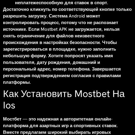
неплатежеспособную для ставок в спорт.
Достаточно кликнуть по соответствующей кнопке только
разрешить загрузку. Система Android может
контролировать процесс, потому что не распознает
источнике. Если Mostbet APK не загружается, нельзя
снять ограничение для файлов неизвестного
происхождения в настройках безопасности. Чтобы
зарегистрироваться в площадке, нужно заполнить
небольшую форму. Хотите попросят указать имя
пользователя, дату рождения, домашний и
персональный адрес, номер телефона. Завершается
регистрация подтверждением согласия с правилами
платформы.
Как Установить Mostbet На
Ios
Мостбет — это надежная а авторитетная онлайн-
платформа для азартных игр а спортивных ставок.
Вместе предлагаем широкий выбирать игровых