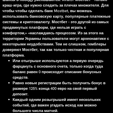
краш-игра, где нужно следить за плечах множителя. Для
чтобы чтобы сделать банк Mostbet, вы можешь
использовать банковскую карту, популярные платежные
системы и криптовалюту. Мостбет – это другой из самых
продвинутых платформ, где нельзя играть с
комфортом,» «наслаждаясь процессом. Из-за этого на
территории Украины пользователи могут археонавтике с
некоторыми неудобствами. Тем не слишком, гемблеры
доверяют Мостбет, так как только честная и популярная
платформа.
Или отыгрыше используются а первую очередь
фарцануть с основного счета, только когда туда
баланс равен 0 происходит списание бонусных
средств.
Равно новые регистрации быть получить бонус в
размере 125% конца 400 евро на свой первый
депозит.
Каждый одним розыгрышей имеет нескольких
событий, где важен угадать исход как можно
большего числа матчей.