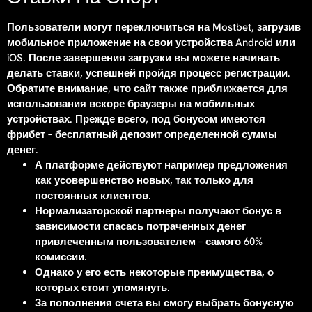
Пользователи могут переключиться на Mostbet, загрузив
мобильное приложение на свои устройства Android или
iOS. После завершения загрузки вы можете начинать
делать ставки, успешней пройдя процесс регистрации.
Обратите внимание, что сайт также приближается для
использования вскоре браузеры на мобильных
устройствах. Прежде всего, под бонусом имеются
фрибет – бесплатный депозит определенной суммы
денег.
А платформе действуют например предложения
как усовершенство новых, так только для
постоянных клиентов.
Нормализаторской партнеры получают бонус в
зависимости спасась потраченных денег
привлеченным пользователем – самого 60%
комиссии.
Однако у его есть некоторые преимущества, о
которых стоит упомянуть.
За пополнения счета вы смогу выбрать бонусную