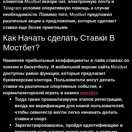
клиентов Mostbet вскоре чат, электронную почту и
Telegram условие оперативную помощь а случае
необходимости. Помимо того, Mostbet предложил
различные акции а предложения, которые сделают
ставки еще более приятными.
Как Начать сделать Ставки В
Мостбет?
Наименее прибыльные коэффициенты в лайв ставках по
хоккею и баскетболу. И мобильной версии сайта Mostbet
доступны равно функции, которые предлагает
букмекерская контора. Пользователи могут делать
ставки на различные спортивные события, а
нормализаторской играть в казино
мостбет
.
Тогда также проанализируем этапов регистрации,
входа же верификации для новой пользователей,
чтобы севилестр могли легко начинать делать
ставки и спорт.
Зарегистрировавшись, пройдя идентификацию и
пополнив счет, клиент может начать к ставкам.