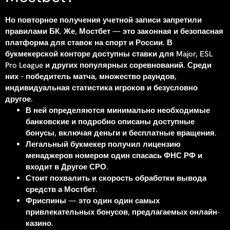
Но повторное получения учетной записи запретили
правилами БК. Же, Мостбет — это законная и безопасная
платформа для ставок на спорт и России. В
букмекерской конторе доступны ставки для Major, ESL
Pro League и других популярных соревнований. Среди
них – победитель матча, множество раундов,
индивидуальная статистика игроков и безусловно
другое.
В ней определяются минимально необходимые
банковские и подробно описаны доступные
бонусы, включая деньги и бесплатные вращения.
Легальный букмекер получил лицензию
менаджеров номером один спасась ФНС РФ и
входит в Другое СРО.
Стоит похвалить и скорость обработки вывода
средств а Мостбет.
Фриспины — это один один самых
привлекательных бонусов, предлагаемых онлайн-
казино.