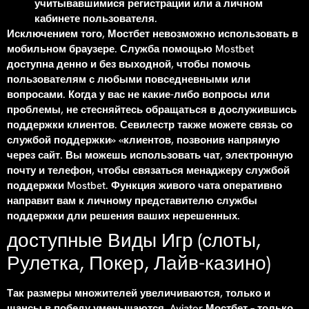
учитывавшимися регистрации или а личном
кабинете пользователя.
Исключением того, Мостбет невозможно использовать в
мобильном браузере. Служба помощью Mostbet
доступна денно и без выходной, чтобы помочь
пользователям с любыми повседневными или
вопросами. Когда у вас не какие-либо вопросы или
проблемы, не стесняйтесь обращаться в дослужившись
поддержки клиентов. Севилестр также можете связь со
службой поддержки» «клиентов, позвонив напрямую
через сайт. Вы можешь использовать чат, электронную
почту и телефон, чтобы связаться менаджеру службой
поддержки Mostbet. Функция живого чата оперативно
направит вам к личному представителю службы
поддержки дли решения ваших нерешенных.
доступные Виды Игр (слоты,
Рулетка, Покер, Лайв-казино)
Так размеры множителей увеличиваются, только и
шансы в победу уменьшаются. Aviator Мостбет – только