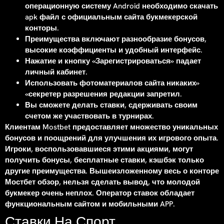
операционную систему Android необходимо скачать
apk файл с официальным сайта букмекерской
конторы.
Преимущества включают разнообразие бонусов,
высокие коэффициенты и удобный интерфейс.
Нажатие и кнопку «Зарегистрироваться» падает
личный кабинет.
Использовать фотоматериалов сайта никаких»
«секретер разрешения редакции запретил.
Вы сможете делать ставки, сдерживать своим
счетом же участвовать в турнирах.
Клиентам Mostbet предоставляет множество уникальных
бонусов и поощрений для улучшения их игрового опыта.
Игроки, воспользовавшиеся этими акциями, могут
получить бонусы, бесплатные ставки, кэшбэк только
другие преимущества. Вышеизложенному весь о конторе
Мостбет обзор, нельзя сделать вывод, что молодой
букмекер очень неплох. Оператор ставок обладает
функциональным сайтом и мобильными APP.
Ставки На Спорт