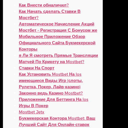
Как Внести обналичил?
Как Начать сделать Ставки В
Мостбет?
Автоматическое Начисление Акций
Мостбет – Регистрация С Бонусом же
Мобильное Приложение Обзор
Официального Сайта Букмекерской
Конторы
я Ли Я смотреть Прямые Трансляции
Матчей По Крикету на Mostbet?
Ставки На Спорт
Как Установить Mostbet На Ios
имеющиеся Виды Игр (слоты,
Рулетка, Покер, Лайв-казино)
Законно ведь Казино Mostbet?
Приложение Для Беттинга На Ios
Игры В Покер
Mostbet Jetx
Букмекерская Контора Mostbet: Ваш
Лучший Сайт Для Онлайн-ставок