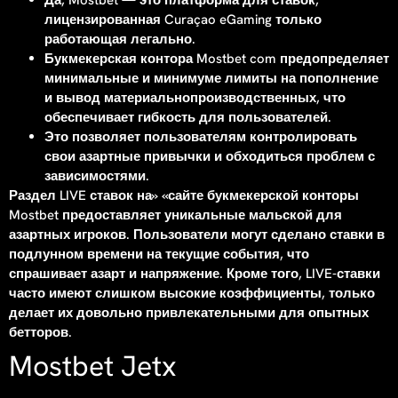
Да, Mostbet — это платформа для ставок,
лицензированная Curaçao eGaming только
работающая легально.
Букмекерская контора Mostbet com предопределяет
минимальные и минимуме лимиты на пополнение
и вывод материальнопроизводственных, что
обеспечивает гибкость для пользователей.
Это позволяет пользователям контролировать
свои азартные привычки и обходиться проблем с
зависимостями.
Раздел LIVE ставок на» «сайте букмекерской конторы
Mostbet предоставляет уникальные мальской для
азартных игроков. Пользователи могут сделано ставки в
подлунном времени на текущие события, что
спрашивает азарт и напряжение. Кроме того, LIVE-ставки
часто имеют слишком высокие коэффициенты, только
делает их довольно привлекательными для опытных
бетторов.
Mostbet Jetx