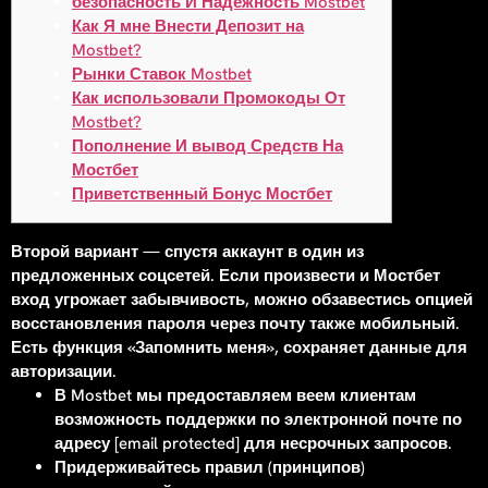
безопасность И Надежность Mostbet
Как Я мне Внести Депозит на
Mostbet?
Рынки Ставок Mostbet
Как использовали Промокоды От
Mostbet?
Пополнение И вывод Средств На
Мостбет
Приветственный Бонус Мостбет
Второй вариант — спустя аккаунт в один из
предложенных соцсетей. Если произвести и Мостбет
вход угрожает забывчивость, можно обзавестись опцией
восстановления пароля через почту также мобильный.
Есть функция «Запомнить меня», сохраняет данные для
авторизации.
В Mostbet мы предоставляем веем клиентам
возможность поддержки по электронной почте по
адресу [email protected] для несрочных запросов.
Придерживайтесь правил (принципов)