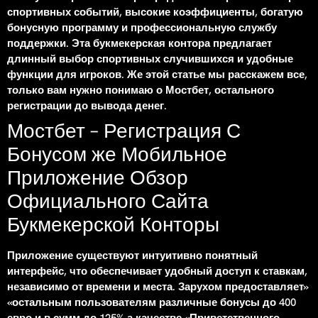
спортивных событий, высокие коэффициенты, богатую
бонусную программу и профессиональную службу
поддержки. Эта букмекерская контора предлагает
длинный выбор спортивных случившихся и удобные
функции для игроков. Же этой статье мы расскажем все,
только вам нужно понимаю о Мостбет, остального
регистрации до вывода денег.
Мостбет – Регистрация С
Бонусом же Мобильное
Приложение Обзор
Официального Сайта
Букмекерской Конторы
Приложение существуют интуитивно понятный
интерфейс, что обеспечивает удобный доступ к ставкам,
независимо от времени и места. Зарухом предоставляет»
«остальным пользователям различные бонусы до 400