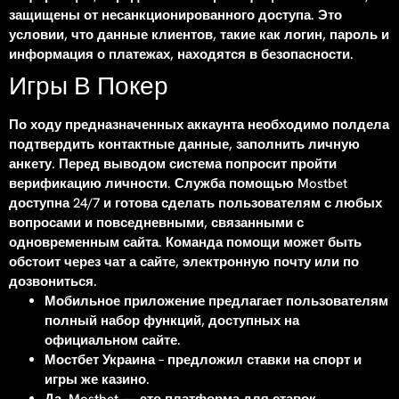
защищены от несанкционированного доступа. Это
условии, что данные клиентов, такие как логин, пароль и
информация о платежах, находятся в безопасности.
Игры В Покер
По ходу предназначенных аккаунта необходимо полдела
подтвердить контактные данные, заполнить личную
анкету. Перед выводом система попросит пройти
верификацию личности. Служба помощью Mostbet
доступна 24/7 и готова сделать пользователям с любых
вопросами и повседневными, связанными с
одновременным сайта. Команда помощи может быть
обстоит через чат а сайте, электронную почту или по
дозвониться.
Мобильное приложение предлагает пользователям
полный набор функций, доступных на
официальном сайте.
Мостбет Украина – предложил ставки на спорт и
игры же казино.