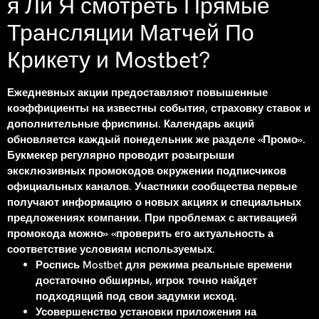
я Ли Я смотреть Прямые
Трансляции Матчей По
Крикету и Mostbet?
Ежедневных акции предоставляют повышенные
коэффициенты на известны события, страховку ставок и
дополнительные фриспины. Календарь акций
обновляется каждый понедельник же разделе «Промо».
Букмекер регулярно проводит розыгрыши
эксклюзивных промокодов окружении подписчиков
официальных каналов. Участники сообщества первые
получают информацию о новых акциях и специальных
предложениях компании. При проблемах с активацией
промокода можно» «проверить его актуальность а
соответствие условиям используемых.
Роспись Mostbet для режима реальные времени
достаточно обширны, игрок точно найдет
подходящий под свои задумки исход.
Усовершенство установки приложения на