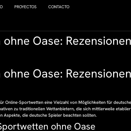
IO
PROYECTOS
CONTACTO
 ohne Oase: Rezensionen 
 ohne Oase: Rezensionen 
n für Online-Sportwetten eine Vielzahl von Möglichkeiten für deutsc
tiven zu traditionellen Wettanbietern, die sich mittlerweile etablier
n Aspekte, die deutsche Spieler beachten sollten.
-Sportwetten ohne Oase