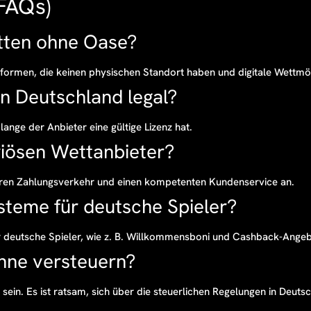
(FAQs)
tten ohne Oase?
tformen, die keinen physischen Standort haben und digitale Wettmög
in Deutschland legal?
lange der Anbieter eine gültige Lizenz hat.
riösen Wettanbieter?
sicheren Zahlungsverkehr und einen kompetenten Kundenservice an.
ysteme für deutsche Spieler?
r deutsche Spieler, wie z. B. Willkommensboni und Cashback-Angeb
nne versteuern?
sein. Es ist ratsam, sich über die steuerlichen Regelungen in Deuts