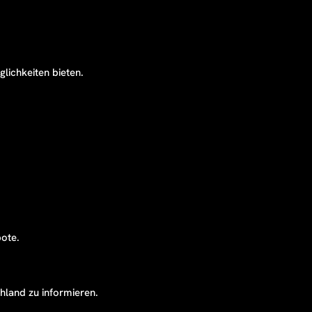
lichkeiten bieten.
ote.
chland zu informieren.