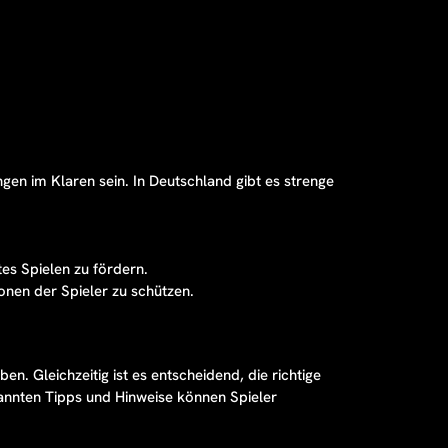
en im Klaren sein. In Deutschland gibt es strenge
s Spielen zu fördern.
onen der Spieler zu schützen.
. Gleichzeitig ist es entscheidend, die richtige
annten Tipps und Hinweise können Spieler