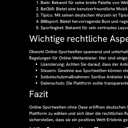
Bwin:
Bekannt für seine breite Palette von We
Bet365:
Bietet eine benutzerfreundliche Mobil
Tipico:
Mit seinen deutschen Wurzeln ist Tipi
888sport:
Bietet hervorragende Boni und regel
Sportingbet:
Bekannt für sein vertrautes Lay
Wichtige rechtliche Asp
Obwohl Online-Sportwetten spannend und unterhaltsa
Regelungen für Online-Wettanbieter. Hier sind einige
Lizenzierung:
Achten Sie darauf, dass der Anbiet
Steuern:
Gewinne aus Sportwetten können steuer
Selbstschutzmaßnahmen:
Seriöse Anbieter b
Datenschutz:
Die Plattform sollte transparent
Fazit
Online-Sportwetten ohne Oase eröffnen deutschen Sp
Plattform zu wählen und sich über die rechtlichen
sicherstellen, dass sie ein positives Wett-Erlebnis 