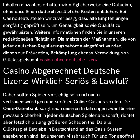
Inhalten einzahlen, erhalten wir möglicherweise eine Dotacion,
ohne dass Ihnen dadurch zusätzliche Kosten entstehen. Bei
CasinoBeats stellen wir zuverlässig, dass alle Empfehlungen
sorgfältig geprüft sein, um Genauigkeit sowie Qualität zu
gewährleisten. Weitere Informationen finden Sie in unseren
redaktionellen Richtlinien. Die meisten der Maßnahmen, die von
jeder deutschen Regulierungsbehörde eingeführt wurden,
dienen zur Prävention, Bekämpfung ebenso Vermeidung von
Glücksspielsucht
casino ohne deutsche lizenz
.
Casino Abgerechnet Deutsche
Lizenz: Wirklich Seriös & Lawful?
Daher sollten Spieler vorsichtig sein und nur in
vertrauenswürdigen und seriösen Online-Casinos spielen. Die
Oasis-Datenbank sorgt nach unseren Erfahrungen zwar für eine
gewisse Sicherheit in jeder deutschen Spielerlandschaft, richtet
aber letztlich bislang größeren Schaden the. Da alle
Glücksspiel-Betriebe in Deutschland an das Oasis-System
angebunden sind, ist unserem Missbrauch Tür und Tor geöffnet.