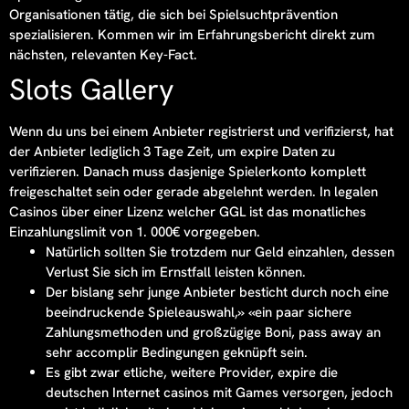
Organisationen tätig, die sich bei Spielsuchtprävention
spezialisieren. Kommen wir im Erfahrungsbericht direkt zum
nächsten, relevanten Key-Fact.
Slots Gallery
Wenn du uns bei einem Anbieter registrierst und verifizierst, hat
der Anbieter lediglich 3 Tage Zeit, um expire Daten zu
verifizieren. Danach muss dasjenige Spielerkonto komplett
freigeschaltet sein oder gerade abgelehnt werden. In legalen
Casinos über einer Lizenz welcher GGL ist das monatliches
Einzahlungslimit von 1. 000€ vorgegeben.
Natürlich sollten Sie trotzdem nur Geld einzahlen, dessen
Verlust Sie sich im Ernstfall leisten können.
Der bislang sehr junge Anbieter besticht durch noch eine
beeindruckende Spieleauswahl,» «ein paar sichere
Zahlungsmethoden und großzügige Boni, pass away an
sehr accomplir Bedingungen geknüpft sein.
Es gibt zwar etliche, weitere Provider, expire die
deutschen Internet casinos mit Games versorgen, jedoch