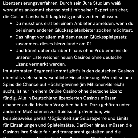
Lizenzensierungsverfahren. Durch sein Jura Studium weiß
worauf es ankommt ebenso stellt mit seiner Expertise sicher,
die Casino-Landschaft langfristig positiv zu beeinflussen.
Du musst uns erst bei einem Anbieter abmelden, wenn du
bei einem anderen Glücksspielanbieter zocken möchtest.
Das hängt vor allem mit dem neuen Glücksspielgesetz
zusammen, dieses hierzulande am 01.
Und könnt daher darüber hinaus ohne Probleme inside
unserer Liste welcher neuen Casinos ohne deutsche
Lizenz vermerkt werden.
Im Automaten-Segment kommt gibt’s in den deutschen Casinos
ebenfalls viele sehr wesentliche Einschränkung. Wer mit seinen
Spins die Chance auf Höchstgewinne (im Millionen-Bereich)
sucht, ist nur in einem Online Casino ohne deutsche Lizenz
fündig. Alle in Deutschland lizenzierten Casinos müssen
einander an die frischen Vorgaben halten. Dazu gehören unter
anderem Maßnahmen zur Spielsuchtprävention, wie
beispielsweise perish Möglichkeit zur Selbstsperre und Limits
für Einzahlungen und Spieleinsätze. Darüber hinaus müssen die
Casinos ihre Spiele fair und transparent gestalten und die