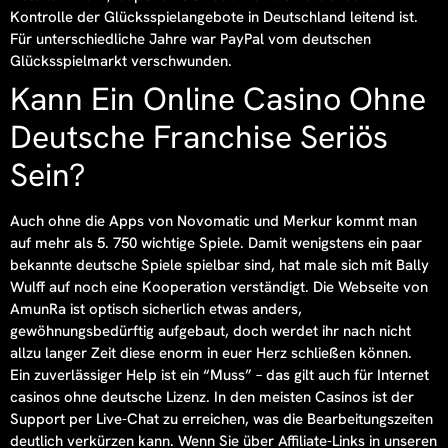
Kontrolle der Glücksspielangebote in Deutschland leitend ist.
Für unterschiedliche Jahre war PayPal vom deutschen
Glücksspielmarkt verschwunden.
Kann Ein Online Casino Ohne
Deutsche Franchise Seriös
Sein?
Auch ohne die Apps von Novomatic und Merkur kommt man
auf mehr als 5. 750 wichtige Spiele. Damit wenigstens ein paar
bekannte deutsche Spiele spielbar sind, hat male sich mit Bally
Wulff auf noch eine Kooperation verständigt. Die Webseite von
AmunRa ist optisch sicherlich etwas anders,
gewöhnungsbedürftig aufgebaut, doch werdet ihr nach nicht
allzu langer Zeit diese enorm in euer Herz schließen können.
Ein zuverlässiger Help ist ein “Muss” – das gilt auch für Internet
casinos ohne deutsche Lizenz. In den meisten Casinos ist der
Support per Live-Chat zu erreichen, was die Bearbeitungszeiten
deutlich verkürzen kann. Wenn Sie über Affiliate-Links in unseren