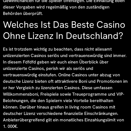
Gewinnchancen für die Spieler offenlegen. Die Einhaltung eben
dieser Vorgaben wird regelmäßig von den zuständigen
Behörden überprüft.
Welches Ist Das Beste Casino
Ohne Lizenz In Deutschland?
Es ist trotzdem wichtig zu beachten, dass nicht allesamt
unlizenzierten Casinos seriös und vertrauenswürdig sind immer.
In diesem Fdfdfd geben wir euch einen Überblick über
unlizenzierte Casinos, perish wir als seriös und
vertrauenswürdig einstufen. Online Casinos unter abzug von
deutsche Lizenz bieten oft attraktivere Boni und Promotionen im
or her Vergleich zu lizenzierten Casinos. Diese umfassen
Willkommensboni, Freispiele sowie Treueprogramme und VIP-
Belohnungen, die den Spielern viele Vorteile bereithalten
können. Darüber hinaus greifen in living room Casinos mit
deutscher Lizenz verschiedene finanzielle Einschränkungen.
Anbieterübergreifend gilt ein monatliches Einzahlungslimit von
1. 000€.