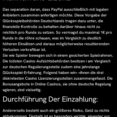
Das separation daran, dass PayPal ausschließlich mit legalen
Anbietern zusammen anfertigen möchte. Diese Vorgabe der
Glücksspielbehörden Deutschlands tragen dazu unter, die
finanzielle Kontrolle zu behalten darüber hinaus nicht zu
reichlich pro Runde zu setzen. So vermagst du maximal 1€ pro
Runde in die röhre schauen, was im Vergleich zu deutlich
höheren Einsätzen und daraus möglicherweise resultierenden
Verlusten verkraftbar ist.
Sie wie Spieler bewegen sich in einem gesicherten Spielrahmen.
Die tollsten Casino-Aufsichtsbehörden besitzen i am Vergleich
zur deutschen Regulierungsstelle zudem eine jahrelange
Glücksspiel-Erfahrung. Folgend haben wir» «ihnen die drei
diskretesten Casino Lizenzierungsstellen zusammengefasst. Die
Bonusangebote in Online Casinos, sie ohne deutsche Regelung
agieren, sind vielseitig.
Durchführung Der Einzahlung:
Andererseits besteht auch ein größeres Risiko, Geld zu nichts
abbekommen. Deshalb ist es besonders wichtig, einander vor