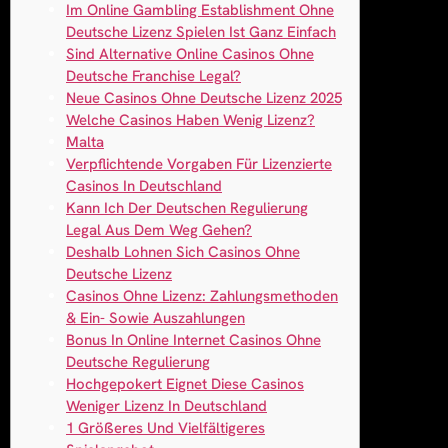
Im Online Gambling Establishment Ohne
Deutsche Lizenz Spielen Ist Ganz Einfach
Sind Alternative Online Casinos Ohne
Deutsche Franchise Legal?
Neue Casinos Ohne Deutsche Lizenz 2025
Welche Casinos Haben Wenig Lizenz?
Malta
Verpflichtende Vorgaben Für Lizenzierte
Casinos In Deutschland
Kann Ich Der Deutschen Regulierung
Legal Aus Dem Weg Gehen?
Deshalb Lohnen Sich Casinos Ohne
Deutsche Lizenz
Casinos Ohne Lizenz: Zahlungsmethoden
& Ein- Sowie Auszahlungen
Bonus In Online Internet Casinos Ohne
Deutsche Regulierung
Hochgepokert Eignet Diese Casinos
Weniger Lizenz In Deutschland
1 Größeres Und Vielfältigeres