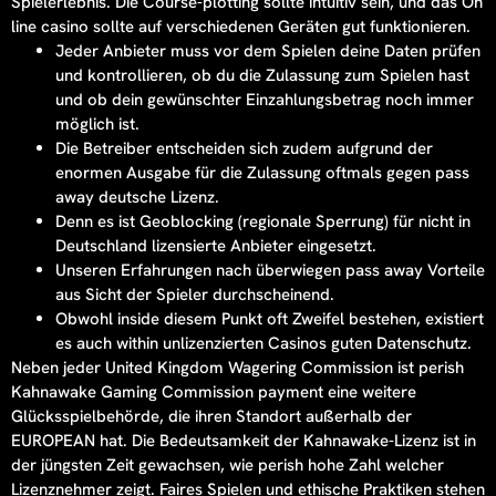
Spielerlebnis. Die Course-plotting sollte intuitiv sein, und das On
line casino sollte auf verschiedenen Geräten gut funktionieren.
Jeder Anbieter muss vor dem Spielen deine Daten prüfen
und kontrollieren, ob du die Zulassung zum Spielen hast
und ob dein gewünschter Einzahlungsbetrag noch immer
möglich ist.
Die Betreiber entscheiden sich zudem aufgrund der
enormen Ausgabe für die Zulassung oftmals gegen pass
away deutsche Lizenz.
Denn es ist Geoblocking (regionale Sperrung) für nicht in
Deutschland lizensierte Anbieter eingesetzt.
Unseren Erfahrungen nach überwiegen pass away Vorteile
aus Sicht der Spieler durchscheinend.
Obwohl inside diesem Punkt oft Zweifel bestehen, existiert
es auch within unlizenzierten Casinos guten Datenschutz.
Neben jeder United Kingdom Wagering Commission ist perish
Kahnawake Gaming Commission payment eine weitere
Glücksspielbehörde, die ihren Standort außerhalb der
EUROPEAN hat. Die Bedeutsamkeit der Kahnawake-Lizenz ist in
der jüngsten Zeit gewachsen, wie perish hohe Zahl welcher
Lizenznehmer zeigt. Faires Spielen und ethische Praktiken stehen