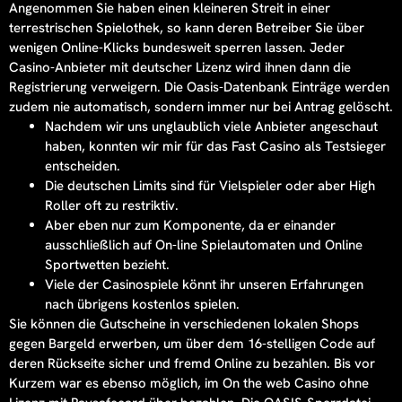
Angenommen Sie haben einen kleineren Streit in einer
terrestrischen Spielothek, so kann deren Betreiber Sie über
wenigen Online-Klicks bundesweit sperren lassen. Jeder
Casino-Anbieter mit deutscher Lizenz wird ihnen dann die
Registrierung verweigern. Die Oasis-Datenbank Einträge werden
zudem nie automatisch, sondern immer nur bei Antrag gelöscht.
Nachdem wir uns unglaublich viele Anbieter angeschaut
haben, konnten wir mir für das Fast Casino als Testsieger
entscheiden.
Die deutschen Limits sind für Vielspieler oder aber High
Roller oft zu restriktiv.
Aber eben nur zum Komponente, da er einander
ausschließlich auf On-line Spielautomaten und Online
Sportwetten bezieht.
Viele der Casinospiele könnt ihr unseren Erfahrungen
nach übrigens kostenlos spielen.
Sie können die Gutscheine in verschiedenen lokalen Shops
gegen Bargeld erwerben, um über dem 16-stelligen Code auf
deren Rückseite sicher und fremd Online zu bezahlen. Bis vor
Kurzem war es ebenso möglich, im On the web Casino ohne