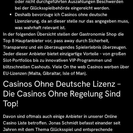
oder nicht durchgeführten Auszahlungen Beschwerden
bei der Glücksspielbehörde eingereicht werden.
Deshalb bevorzuge ich Casinos ohne deutsche
Lizenzierung, da an dieser stelle nur das angegeben muss,
was wahrhaft relevant ist.
In der folgenden Übersicht stellen der Gastronomie Shop die
Top 8 Hauptanbieter vor, pass away durch Sicherheit,
Transparenz und ein überzeugendes Spielerlebnis überzeugen.
Jeder dieser Anbieter bietet einzigartige Vorteile – von großen
Slot-Portfolios bis zu innovativen VIP-Programmen und
blitzschnellen Cashouts. Viele On the web Casinos werben über
EU-Lizenzen (Malta, Gibraltar, Isle of Man).
Casinos Ohne Deutsche Lizenz –
Die Casinos Ohne Regelung Sind
Top!
Davon sind oftmals auch einige Anbieter in unserer Online
Casino Liste betroffen. Jonas Schmidt befasst einander seit
Jahren mit dem Thema Glücksspiel und entsprechende