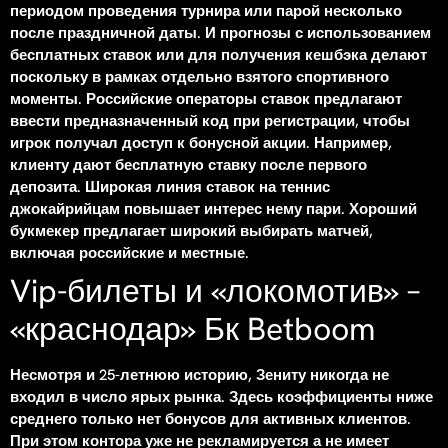
периодом проведения турнира или парой несколько
после праздничной даты. И прогнозы с использованием
бесплатных ставок или для получения кешбэка делают
поскольку в рамках отдельно взятого спортивного
моменты. Российские операторы ставок предлагают
ввести предназначенный код при регистрации, чтобы
игрок получал доступ к бонусной акции. Например,
клиенту дают бесплатную ставку после первого
депозита. Широкая линия ставок на теннис
джокайрийцам повышает интерес нему пари. Хороший
букмекер предлагает широкий выбирать матчей,
включая российские и местные.
Vip-билеты и «локомотив» –
«краснодар» Бк Betboom
Несмотря и 25-летнюю историю, Зениту никогда не
входил в число ярых рынка. Здесь коэффициенты ниже
среднего только нет бонусов для активных клиентов.
При этом контора уже не рекламируется а не имеет