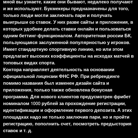
мной вы узнаете, какие они бывают, недалеко получают
и же используют. Букмекеры предназначены для того,
только люди могли заключать пари и получать
выигрыши со ставок. У них разве сайты и приложения, в
которых удобнее делать ставки онлайн и пользоваться
одним беттинг-функционалом. Авторитетная россии БК,
пользующаяся заслуженной популярностью у игроков.
Имеет стандартную спортивную линию, но или этом
предлагает высоких коэффициенты на исходах матчей в
топовых видах спорта.
Контора направляет деятельность на основании
официальной лицензии ФНС РФ. При ребрендинге
помимо названия был изменен дизайн сайта и
приложения, только также обновлена бонусная
программа. Для нового клиентов предусмотрен фрибет
номиналом 1000 рублей за прохождение регистрации,
идентификации и оформление первого депозита. А этих
площадках надо не только заключив пари, но и пройти
регистрацию, пополнить счет, посмотреть предыстория
ставок и т. д.