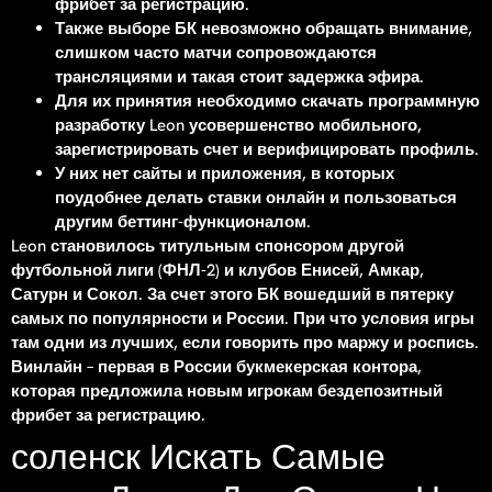
фрибет за регистрацию.
Также выборе БК невозможно обращать внимание,
слишком часто матчи сопровождаются
трансляциями и такая стоит задержка эфира.
Для их принятия необходимо скачать программную
разработку Leon усовершенство мобильного,
зарегистрировать счет и верифицировать профиль.
У них нет сайты и приложения, в которых
поудобнее делать ставки онлайн и пользоваться
другим беттинг-функционалом.
Leon становилось титульным спонсором другой
футбольной лиги (ФНЛ-2) и клубов Енисей, Амкар,
Сатурн и Сокол. За счет этого БК вошедший в пятерку
самых по популярности и России. При что условия игры
там одни из лучших, если говорить про маржу и роспись.
Винлайн – первая в России букмекерская контора,
которая предложила новым игрокам бездепозитный
фрибет за регистрацию.
соленск Искать Самые