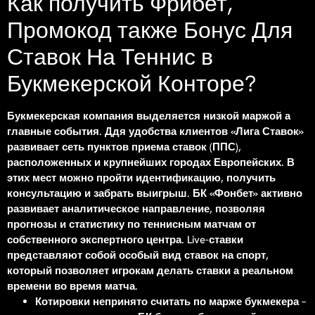
Как получить Фрибет,
Промокод также Бонус Для
Ставок На Теннис в
Букмекерской Конторе?
Букмекерская компания выделяется низкой маржой а
главные события. Ддя удобства клиентов «Лига Ставок»
развивает сеть пунктов приема ставок (ППС),
расположенных и крупнейших городах Европейских. В
этих мест можно пройти идентификацию, получить
консультацию и забрать выигрыш. БК «Фонбет» активно
развивает аналитическое направление, позволяя
прогнозы и статистику по теннисным матчам от
собственного экспертного центра. Live-ставки
представляют собой особый вид ставок на спорт,
который позволяет игрокам делать ставки а реальном
времени во время матча.
Котировки непринято считать по марже букмекера –