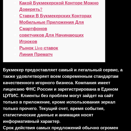
Какой Букмекерской Конторе Можно
Доверять?
Ставки В Букмекерских Конторах
Мобильные Приложения Для
Смартфонов
советчиков Для Начинающих
Игроков
Рынок Live-ставок
Линия Прематч
Букмекер предоставляет самый и легальный сервис, а
также удовлетворяет всем современным стандартам
качественного игорного бизнеса. Компания имеет
лицензию ФНС России и зарегистрирована в Едином
ЦУПИС. Клиенты без проблем могут зайдет на сайт
только в приложение, кроме использования зеркал
только прочего. Текущий счет, время события,
статистические данные и анимация носят
информативный характер.
Срок действия самых предложений обычно огромен