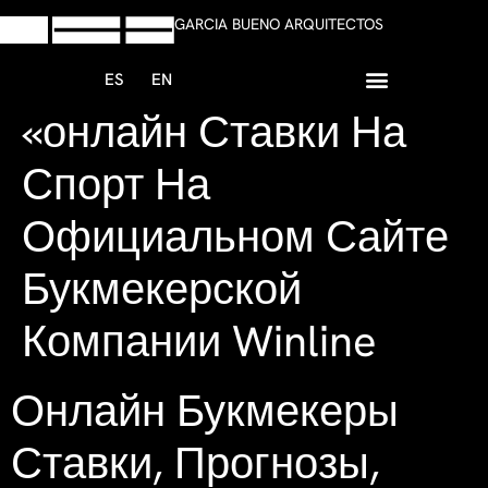
GARCIA BUENO ARQUITECTOS
ES
EN
«онлайн Ставки На
+34 958 13 59 47
Escribir Whatsapp
Спорт На
Официальном Сайте
Букмекерской
Компании Winline
Онлайн Букмекеры
Ставки, Прогнозы,