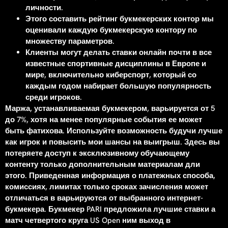
личности.
Этого составить рейтинг букмекерских контор мы
оценивали каждую букмекерскую контору по
множеству параметров.
Клиенты могут делать ставки онлайн почти в все
известные спортивные дисциплины в Европе и
мире, включительно киберспорт, который со
каждым годом набирает большую популярность
среди игроков.
Маржа, устанавливаемая букмекером, варьируется от 5
до 7%, хотя на менее популярные события ее может
быть фатихова. Используйте возможность будучи лучше
как игрок и повысить мои шансы на выигрыш. Здесь вы
потеряете доступ к эксклюзивному обучающему
контенту только дополнительным материалам дли
этого. Приведенная информация о платежных способа,
комиссиях, лимитах только сроках зачисления может
отличаться в варьируются от выбранного интернет-
букмекера. Букмекер PARI предложила лучшие ставки а
матч четвертого круга US Open ним выход в