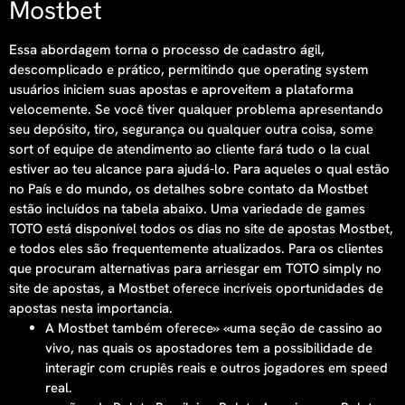
Mostbet
Essa abordagem torna o processo de cadastro ágil,
descomplicado e prático, permitindo que operating system
usuários iniciem suas apostas e aproveitem a plataforma
velocemente. Se você tiver qualquer problema apresentando
seu depósito, tiro, segurança ou qualquer outra coisa, some
sort of equipe de atendimento ao cliente fará tudo o la cual
estiver ao teu alcance para ajudá-lo. Para aqueles o qual estão
no País e do mundo, os detalhes sobre contato da Mostbet
estão incluídos na tabela abaixo. Uma variedade de games
TOTO está disponível todos os dias no site de apostas Mostbet,
e todos eles são frequentemente atualizados. Para os clientes
que procuram alternativas para arriesgar em TOTO simply no
site de apostas, a Mostbet oferece incríveis oportunidades de
apostas nesta importancia.
A Mostbet também oferece» «uma seção de cassino ao
vivo, nas quais os apostadores tem a possibilidade de
interagir com crupiês reais e outros jogadores em speed
real.