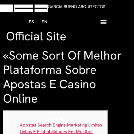
GARCIA BUENO ARQUITECTOS
ES
EN
Official Site
+34 958 13 59 47
Escribir Whatsapp
«Some Sort Of Melhor
Plataforma Sobre
Apostas E Casino
Online
Content
Apostas Search Engine Marketing Limites
Linhas E Probabilidades Em Mostbet