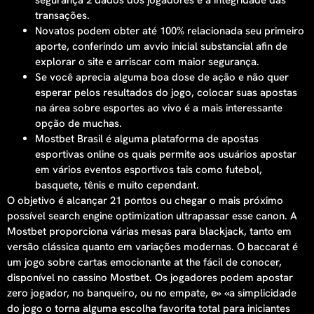
segurança 2 dados dos jogadores e a integridade das
transações.
Novatos podem obter até 100% relacionada seu primeiro
aporte, conferindo um avvio inicial substancial afin de
explorar o site e arriscar com maior segurança.
Se você aprecia alguma boa dose de ação e não quer
esperar pelos resultados do jogo, colocar suas apostas
na área sobre esportes ao vivo é a mais interessante
opção de muchas.
Mostbet Brasil é alguma plataforma de apostas
esportivas online os quais permite aos usuários apostar
em vários eventos esportivos tais como futebol,
basquete, tênis e muito cependant.
O objetivo é alcançar 21 pontos ou chegar o mais próximo
possível search engine optimization ultrapassar esse canon. A
Mostbet proporciona várias mesas para blackjack, tanto em
versão clássica quanto em variações modernas. O baccarat é
um jogo sobre cartas emocionante at the fácil de conocer,
disponível no cassino Mostbet. Os jogadores podem apostar
zero jogador, no banqueiro, ou no empate, e» «a simplicidade
do jogo o torna alguma escolha favorita total para iniciantes