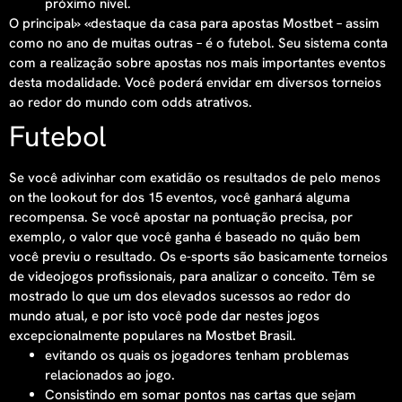
próximo nível.
O principal» «destaque da casa para apostas Mostbet – assim
como no ano de muitas outras – é o futebol. Seu sistema conta
com a realização sobre apostas nos mais importantes eventos
desta modalidade. Você poderá envidar em diversos torneios
ao redor do mundo com odds atrativos.
Futebol
Se você adivinhar com exatidão os resultados de pelo menos
on the lookout for dos 15 eventos, você ganhará alguma
recompensa. Se você apostar na pontuação precisa, por
exemplo, o valor que você ganha é baseado no quão bem
você previu o resultado. Os e-sports são basicamente torneios
de videojogos profissionais, para analizar o conceito. Têm se
mostrado lo que um dos elevados sucessos ao redor do
mundo atual, e por isto você pode dar nestes jogos
excepcionalmente populares na Mostbet Brasil.
evitando os quais os jogadores tenham problemas
relacionados ao jogo.
Consistindo em somar pontos nas cartas que sejam