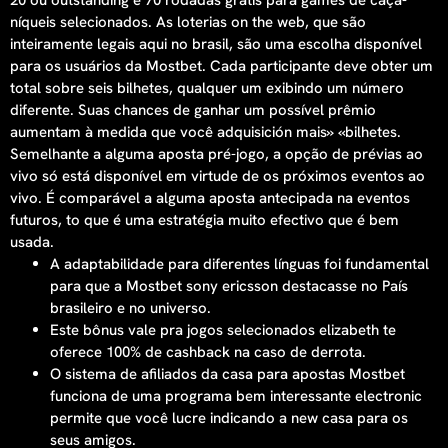
20 ou outstanding e 70 rodadas grátis para games de caça-
níqueis selecionados. As loterias on the web, que são
inteiramente legais aqui no brasil, são uma escolha disponível
para os usuários da Mostbet. Cada participante deve obter um
total sobre seis bilhetes, qualquer um exibindo um número
diferente. Suas chances de ganhar um possível prêmio
aumentam à medida que você adquisición mais» «bilhetes.
Semelhante a alguma aposta pré-jogo, a opção de prévias ao
vivo só está disponível em virtude de os próximos eventos ao
vivo. É comparável a alguma aposta antecipada na eventos
futuros, to que é uma estratégia muito efectivo que é bem
usada.
A adaptabilidade para diferentes línguas foi fundamental
para que a Mostbet sony ericsson destacasse no País
brasileiro e no universo.
Este bônus vale pra jogos selecionados elizabeth te
oferece 100% de cashback na caso de derrota.
O sistema de afiliados da casa para apostas Mostbet
funciona de uma programa bem interessante electronic
permite que você lucre indicando a new casa para os
seus amigos.