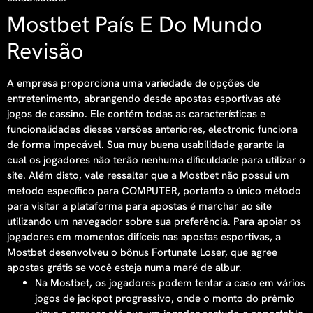
Mostbet País E Do Mundo
Revisão
A empresa proporciona uma variedade de opções de
entretenimento, abrangendo desde apostas esportivas até
jogos de cassino. Ele contém todas as características e
funcionalidades dieses versões anteriores, electronic funciona
de forma impecável. Sua muy buena usabilidade garante la
cual os jogadores não terão nenhuma dificuldade para utilizar o
site. Além disto, vale ressaltar que a Mostbet não possui um
metodo específico para COMPUTER, portanto o único método
para visitar a plataforma para apostas é marchar ao site
utilizando um navegador sobre sua preferência. Para apoiar os
jogadores em momentos difíceis nas apostas esportivas, a
Mostbet desenvolveu o bônus Fortunate Loser, que agree
apostas grátis se você esteja numa maré de albur.
Na Mostbet, os jogadores podem tentar a caso em vários
jogos de jackpot progressivo, onde o monto do prêmio