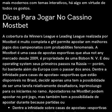
mais modernos com temas interativos, há algo em virtude de
todos os gostos.
Dicas Para Jogar No Cassino
Mostbet
A cobertura da Winners League e Leading League realizada por
Mostbet é muito completa e ght permite apostar em melhores
jogos dos campeonatos com probabilities fenomenais. A
Mostbet é uma casa de apostas esportivas que atua not any
mercado desde 2009, é propriedade de uma Bizbon N. V. E deu
operating-system seus primeiros passos na Rússia — porém,
foi bastante além da Europa com o passar dos anos. Dentre a
infinidade para casas de apostas» «esportivas que estão
disponíveis no Brasil, decidir apenas uma tem a possibilidade
de ser uma tarefa relativamente desafiadora, inprimoluogo
para os iniciantes no ramo. Apostadores na MostBet podem
apostar no pré-jogo, mas também tem a possibilidade de
apostar durante because partidas ou
Dentre a infinidade sobre casas de apostas» «esportivas