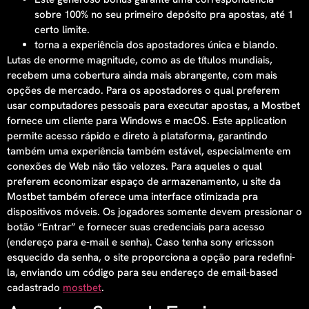
sobre 100% no seu primeiro depósito pra apostas, até 1
certo limite.
torna a experiência dos apostadores única e blando.
Lutas de enorme magnitude, como as de títulos mundiais,
recebem uma cobertura ainda mais abrangente, com mais
opções de mercado. Para os apostadores o qual preferem
usar computadores pessoais para executar apostas, a Mostbet
fornece um cliente para Windows e macOS. Este application
permite acesso rápido e direto à plataforma, garantindo
também uma experiência também estável, especialmente em
conexões de Web não tão velozes. Para aqueles o qual
preferem economizar espaço de armazenamento, u site da
Mostbet também oferece uma interface otimizada pra
dispositivos móveis. Os jogadores somente devem pressionar o
botão “Entrar” e fornecer suas credenciais para acesso
(endereço para e-mail e senha). Caso tenha sony ericsson
esquecido da senha, o site proporciona a opção para redefini-
la, enviando um código para seu endereço de email-based
cadastrado
mostbet
.