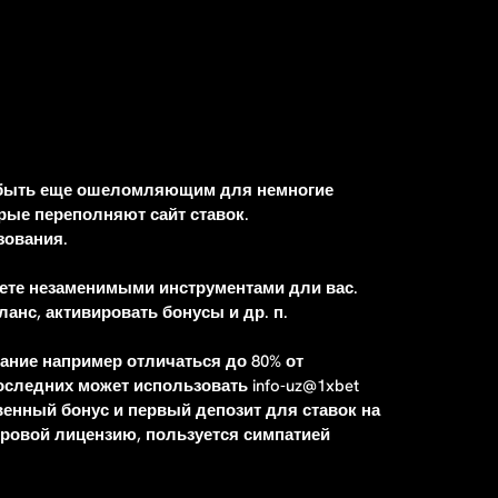
ет быть еще ошеломляющим для немногие
рые переполняют сайт ставок.
зования.
дете незаменимыми инструментами дли вас.
анс, активировать бонусы и др. п.
ание например отличаться до 80% от
следних может использовать info-uz@1xbet
венный бонус и первый депозит для ставок на
мировой лицензию, пользуется симпатией