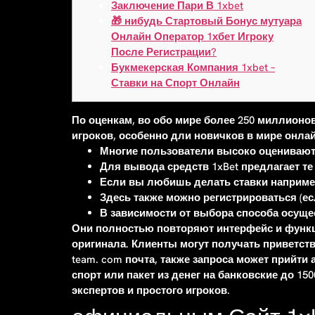
Заключение Пари В 1xbet
🎁 нибудь Стартовый Бонус мутуара
Онлайн Оператор 1хбет Игроку
После Регистрации?
Букмекерская Компания 1xbet –
Ставки на Спорт Онлайн
По оценкам, во обо мире более 250 миллионо
игроков, особенно дли новичков в мире онлай
Многие пользователи высоко оценивают 
Для вывода средств 1xBet предлагает те 
Если вы любишь делать ставки например
Здесь также можно регистрироваться (ес
В зависимости от выбора способа осуще
Они полностью повторяют интерфейс и функц
оригинала. Клиенты могут получать приветст
team. com почта, также запроса может прийти
спорт или пакет из денег на банковские до 15
экспертов и простого игроков.