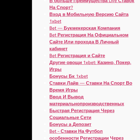
В больше Преимущества Live Ставок
На Спорт?
Вход в Мобильную Версию Сайта
1xbet
Bet — Букмекерская Компания
Bet Регистрация На Официальном
Сайте Или прохода В Личный
кабинет
Bet Регистрация и Сайте
Другие овощи 1xbet: Казино, Покер,
Игры
Бонусы Бк 1xbet
Ставки Лайв — Ставки На Спорт Во
Время Игры
Ввод И Вывод
материальнопроизводственных
Быстрая Регистрация Через
Социальные Сети
Бонусы а Депозит
Bet – Ставки На Футбол
особенности Регистрации Через