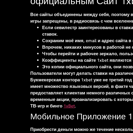
официальным Сайт 1xb
Все сайты объединены между себя, поэтому в
игры запрещены, в радиосвязь с чем вселенные
Если севилестр заинтересованы в ставк
ставок.
Сохраним моё имя, email и адрес сайта 
Впрочем, никаких минусов в работой не
Чтобы перейти и рабочее зеркало, поль
Коэффициенты на сайте 1xbet являются 
Это копии официального сайта, они позв
Пользователи могут делать ставки на различн
Букмекерская контора 1xbet уже не третий г
имеет множество языковых версий, в факте ч
предоставляет клиентам немного различных с
временные акции, проанализировать с которы
ТВ-игр и бинго
1xBet
.
Мобильное Приложение 1
Приобрести деньги можно же течение несколь