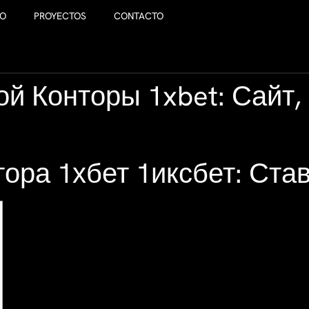
IO
PROYECTOS
CONTACTO
й Конторы 1xbet: Сайт,
ора 1хбет 1иксбет: Ста