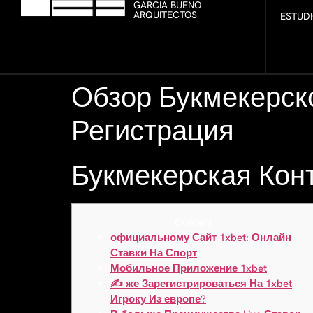
GARCIA BUENO
ARQUITECTOS
ESTUD
Обзор Букмекерско
Регистрация
Букмекерская Конт
Content
официальному Сайт 1xbet: Онлайн
Ставки На Спорт
Мобильное Приложение 1xbet
✍️ же Зарегистрироваться На 1xbet
Игроку Из европе?