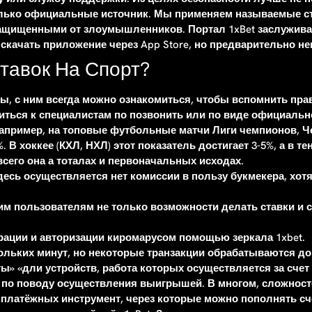
олько официальные источник. Мы применяем называемые 
 защищенными от злоумышленников. Портал 1xBet заслужи
скачать приложение через App Store, но предварительно не
тавок На Спорт?
ы, с ним всегда можно ознакомиться, чтобы вспомнить пр
ться к специалистам по позвонить или по виде официально
 Например, на топовые футбольные матчи Лиги чемпионов, 
В хоккее (КХЛ, НХЛ) этот показатель достигает 3-5%, а в те
всего она а тоталах и первоначальных исходах.
сь осуществляется нет комиссии в пользу букмекера, хотя
им пользователям не только возможности делать ставки и 
трации и авторизации киромарусом помощью зеркала 1xbet.
ольких минут, но некоторые транзакции обрабатываются до 
«дли устройств, работа которых осуществляется за счет OS
по поводу осуществления выигрышей. В многом, сложносте
 платёжных инструмент, через которые можно пополнять сч