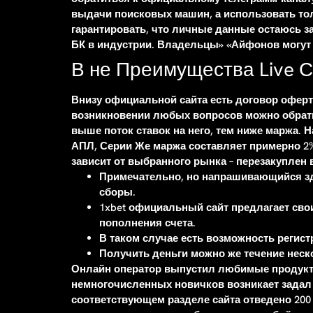
выдачи поисковых машин, а использовать т
гарантировать, что личные данные остаюсь
БК в индустрии. Владельцы» «Айфонов могут 
В не Преимущества Live С
Внизу официальной сайта есть договор оферт
возникновении любых вопросов можно обрати
выше поток ставок на него, тем ниже маржа.
АПЛ, Серии Же маржа составляет примерно 2%. 
зависит от выбранного рынка – перезакуплен 
Примечательно, но напрашивающийся зде
сборы.
1xbet официальный сайт предлагает сво
пополнения счета.
В таком случае есть возможность регис
Получить деньги можно же течение неск
Онлайн оператор выпустил любимые продукты» 
немногочисленных новичков возникает задал 
соответствующем разделе сайта отведено 200