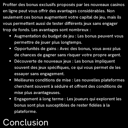
Profiter des bonus exclusifs proposés par les nouveaux casinos
en ligne peut vous offrir des avantages considérables. Non
seulement ces bonus augmentent votre capital de jeu, mais ils
vous permettent aussi de tester différents jeux sans engager
trop de fonds. Les avantages sont nombreux :
Augmentation du budget de jeu :
Les bonus peuvent vous
permettre de jouer plus longtemps.
Opportunités de gains :
Avec des bonus, vous avez plus
de chances de gagner sans risquer votre propre argent.
Découverte de nouveaux jeux :
Les bonus impliquent
souvent des jeux spécifiques, ce qui vous permet de les
essayer sans engagement.
Meilleures conditions de mise :
Les nouvelles plateformes
cherchent souvent à séduire et offrent des conditions de
mise plus avantageuses.
Engagement à long terme :
Les joueurs qui explorent les
bonus sont plus susceptibles de rester fidèles à la
plateforme.
Conclusion