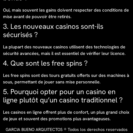
Oui, mais souvent les gains doivent respecter des conditions de
mise avant de pouvoir être retirés.
3. Les nouveaux casinos sont-ils
sécurisés ?
La plupart des nouveaux casinos utilisent des technologies de
sécurité avancées, mais il est essentiel de vérifier leur licence.
4. Que sont les free spins ?
Les free spins sont des tours gratuits offerts sur des machines à
sous, permettant de jouer sans mise personnelle.
5. Pourquoi opter pour un casino en
ligne plutôt qu’un casino traditionnel ?
Les casinos en ligne offrent plus de confort, un plus grand choix
de jeux et souvent des promotions plus avantageuses.
GARCIA BUENO ARQUITECTOS ® Todos los derechos reservados