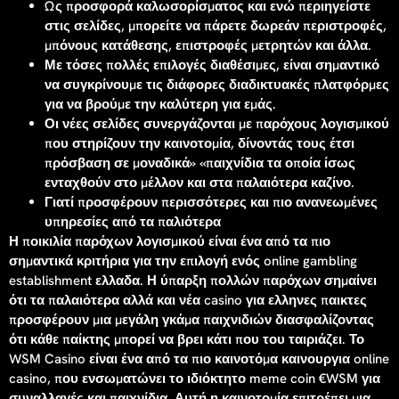
Ως προσφορά καλωσορίσματος και ενώ περιηγείστε
στις σελίδες, μπορείτε να πάρετε δωρεάν περιστροφές,
μπόνους κατάθεσης, επιστροφές μετρητών και άλλα.
Με τόσες πολλές επιλογές διαθέσιμες, είναι σημαντικό
να συγκρίνουμε τις διάφορες διαδικτυακές πλατφόρμες
για να βρούμε την καλύτερη για εμάς.
Οι νέες σελίδες συνεργάζονται με παρόχους λογισμικού
που στηρίζουν την καινοτομία, δίνοντάς τους έτσι
πρόσβαση σε μοναδικά» «παιχνίδια τα οποία ίσως
ενταχθούν στο μέλλον και στα παλαιότερα καζίνο.
Γιατί προσφέρουν περισσότερες και πιο ανανεωμένες
υπηρεσίες από τα παλιότερα
Η ποικιλία παρόχων λογισμικού είναι ένα από τα πιο
σημαντικά κριτήρια για την επιλογή ενός online gambling
establishment ελλαδα. Η ύπαρξη πολλών παρόχων σημαίνει
ότι τα παλαιότερα αλλά και νέα casino για ελληνες παικτες
προσφέρουν μια μεγάλη γκάμα παιχνιδιών διασφαλίζοντας
ότι κάθε παίκτης μπορεί να βρει κάτι που του ταιριάζει. Το
WSM Casino είναι ένα από τα πιο καινοτόμα καινουργια online
casino, που ενσωματώνει το ιδιόκτητο meme coin €WSM για
συναλλαγές και παιχνίδια. Αυτή η καινοτομία επιτρέπει μια