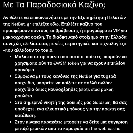
Με Τα Παραδοσιακά Καζίνο;
Αν θέλετε να επικοινωνήσετε με την Εξυπηρέτηση Πελατών
της NetBet. gr επιλέξτε εδώ. Επιλέξτε καζίνο που
προσφέρουν πόντους επιβράβευσης ή προγράμματα VIP για
μακροχρόνια οφέλη. Το διαδικτυακό στοίχημα στην Ελλάδα
συνεχώς εξελίσσεται, με νέες στρατηγικές και τεχνολογίες»
«που αλλάζουν το τοπίο.
Μάλιστα σε ορισμένα από αυτά οι παίκτες μπορούν να
χρησιμοποιούν το €WSM token για να έχουν επιπλέον
προνόμια.
Σύμφωνα με τους κανόνες της NetBet για τυχερά
παιχνίδια, μπορείτε να παίξετε σε πολλά ονλάιν
παιχνίδια όπως κουλοχέρηδες (slot), stud poker,
ρουλέτα.
Στο σημερινό νικητή της δοκιμής μας Goldspin, θα σας
υποδεχτεί ένα ελκυστικό μπόνους για την πρώτη σας
κατάθεση.
Στον πίνακα παρακάτω μπορείτε να δείτε μια σύγκριση
μεταξύ μερικών από τα κορυφαία on the web casino