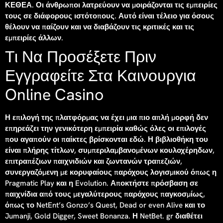
ΚΕΘΕΑ. Οι άνθρωποι λατρεύουν να μοιράζονται τις εμπειρίες
τους σε διάφορους ιστότοπους. Αυτό είναι τέλειο για όσους
θέλουν να παίζουν και να διαβάζουν τις κριτικές και τις
εμπειρίες άλλων.
Τι Να Προσέξετε Πριν
Εγγραφείτε Στα Καινουργια
Online Casino
Η επιλογή της πλατφόρμας να έχει μια πιο απλή μορφή δεν
επηρεάζει την γενικότερη εμπειρία καθώς όλες οι επιλογές
που αγαπούν οι παίκτες βρίσκονται εδώ. Η βιβλιοθήκη του
είναι πλήρης τίτλων, συμπεριλαμβανομένων κουλοχέρηδων,
επιτραπέζιων παιχνιδιών και ζωντανών τραπεζιών,
συνεργαζόμενη με κορυφαίους παρόχους λογισμικού όπως η
Pragmatic Play και η Evolution. Αποκτήστε πρόσβαση σε
παιχνίδια από τους μεγαλύτερους παρόχους παγκοσμίως,
όπως το NetEnt’s Gonzo’s Quest, Dead or even Alive και το
Jumanji, Gold Digger, Sweet Bonanza. Η NetBet. gr διαθέτει