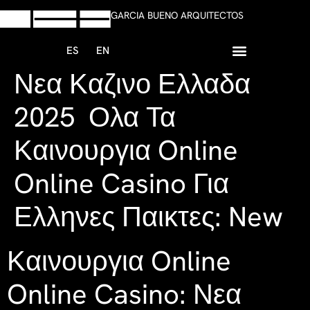
GARCIA BUENO ARQUITECTOS
ES
EN
Νεα Καζινο Ελλαδα
+34 958 13 59 47
Escribir Whatsapp
2025 ️ Ολα Τα
Καινουργια Online
Online Casino Για
Ελληνες Παικτες: New
Καινουργια Online
Online Casino: Νεα