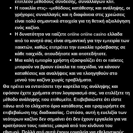
επιπλέον μεθόδους σύνδεσης, συναλλαγών κλπ.
Η ποικιλία στις» «μεθόδους κατάθεσης και ανάληψης, οι
γρήγορες συναλλαγές και η διαφάνεια στις χρεώσεις
είναι πολύ σημαντικά στοιχεία για τη θετική αξιολόγηση
ενός καζίνο.
Η δυνατότητα να παίζετε online online casino ελλαδα
από το κινητό σας είναι σημαντική για την εμπειρία των
παικτών, καθώς επιτρέπει την ευκολία πρόσβασης σε
κάθε παιχνίδι, οπουδήποτε και οποτεδήποτε.
Μια καλή εμπειρία χρήστη εξασφαλίζει ότι οι παίκτες
μπορούν να βρουν εύκολα τα παιχνίδια, να κάνουν
καταθέσεις και αναλήψεις και να πλοηγηθούν στο
μενού του καζίνο χωρίς προβλήματα.
Θα πρέπει να εντοπίσετε την καρτέλα της ανάληψης και
εφόσον έχετε χρήματα στον λογαριασμό σας, να επιλέξετε τη
μέθοδο ανάληψης που επιθυμείτε. Επιβεβαιώστε ότι είστε
πάνω από το ελάχιστο όριο κατάθεσης και προχωρήστε σε
επιβεβαίωση της διαδικασίας. Ωστόσο, αυτή η ευελιξία των
νεότερων καζίνο δεν σημαίνει ότι δεν έχουν εργαλεία για να
κρατήσουν τους παίκτες μακριά από τον κίνδυνο του
εθισμού. Πολλά από αυτά έχουν εργαλεία για εθελοντικούς