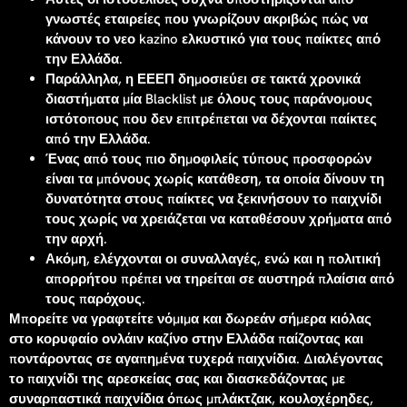
γνωστές εταιρείες που γνωρίζουν ακριβώς πώς να
κάνουν το νεο kazino ελκυστικό για τους παίκτες από
την Ελλάδα.
Παράλληλα, η ΕΕΕΠ δημοσιεύει σε τακτά χρονικά
διαστήματα μία Blacklist με όλους τους παράνομους
ιστότοπους που δεν επιτρέπεται να δέχονται παίκτες
από την Ελλάδα.
Ένας από τους πιο δημοφιλείς τύπους προσφορών
είναι τα μπόνους χωρίς κατάθεση, τα οποία δίνουν τη
δυνατότητα στους παίκτες να ξεκινήσουν το παιχνίδι
τους χωρίς να χρειάζεται να καταθέσουν χρήματα από
την αρχή.
Ακόμη, ελέγχονται οι συναλλαγές, ενώ και η πολιτική
απορρήτου πρέπει να τηρείται σε αυστηρά πλαίσια από
τους παρόχους.
Μπορείτε να γραφτείτε νόμιμα και δωρεάν σήμερα κιόλας
στο κορυφαίο ονλάιν καζίνο στην Ελλάδα παίζοντας και
ποντάροντας σε αγαπημένα τυχερά παιχνίδια. Διαλέγοντας
το παιχνίδι της αρεσκείας σας και διασκεδάζοντας με
συναρπαστικά παιχνίδια όπως μπλάκτζακ, κουλοχέρηδες,