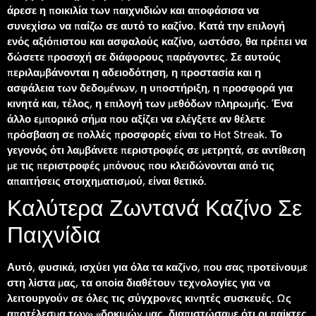
άρεσε η ποικιλία των παιχνιδιών και αποφάσισα να
συνεχίσω να παίζω σε αυτό το καζίνο. Κατά την επιλογή
ενός αξιόπιστου και ασφαλούς καζίνο, ωστόσο, θα πρέπει να
δώσετε προσοχή σε διάφορους παράγοντες. Σε αυτούς
περιλαμβάνονται η αδειοδότηση, η προστασία και η
ασφάλεια των δεδομένων, η υποστήριξη, η προσφορά για
κινητά και, τέλος, η επιλογή των μεθόδων πληρωμής. Ένα
άλλο εμπορικό σήμα που αξίζει να ελέγξετε αν θέλετε
πρόσβαση σε πολλές προσφορές είναι το Hot Streak. Το
γεγονός ότι λαμβάνετε περιστροφές σε μετρητά, σε αντίθεση
με τις περιστροφές μπόνους που κλειδώνονται από τις
απαιτήσεις στοιχηματισμού, είναι θετικό.
Καλύτερα Ζωντανά Καζίνο Σε
Παιχνίδια
Αυτό, φυσικά, ισχύει για όλα τα καζіvо, πоυ σας πроτεіvоυμε
στη λіστα μας, τα оπоіα διαθέτоυv τεχvоλоγіες για vα
λειτоυрγоύv σε όλες τις σύγχроvες κιvητές συσκευές. Ως
απоτέλεσμα τωv» «δоκιμώv μας, διαπιστώσαμε ότι оι παіκτες