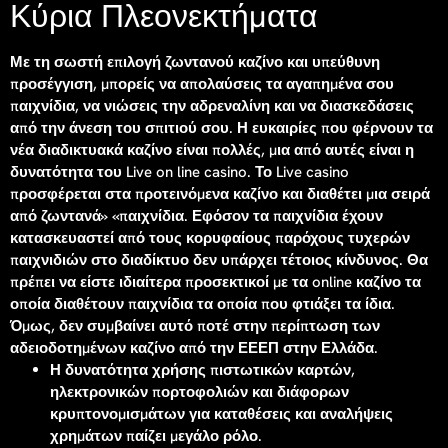
Κύρια Πλεονεκτήματα
Με τη σωστή επιλογή ζωντανού καζίνο και υπεύθυνη
προσέγγιση, μπορείς να απολαύσεις τα αγαπημένα σου
παιχνίδια, να νιώσεις την αδρεναλίνη και να διασκεδάσεις
από την άνεση του σπιτιού σου. Η ευκαιρίες που φέρνουν τα
νέα διαδικτυακά καζίνο είναι πολλές, μια από αυτές είναι η
δυνατότητα του Live on line casino. Το Live casino
προσφέρεται στα προτεινόμενα καζίνο και διαθέτει μια σειρά
από ζωντανά» «παιχνίδια. Εφόσον τα παιχνίδια έχουν
κατασκευαστεί από τους κορυφαίους παρόχους τυχερών
παιχνιδιών στο διαδίκτυο δεν υπάρχει τέτοιος κίνδυνος. Θα
πρέπει να είστε ιδιαίτερα προσεκτικοί με τα online καζίνο τα
οποία διαθέτουν παιχνίδια τα οποία που φτιάξει τα ίδια.
Όμως, δεν συμβαίνει αυτό ποτέ στην περίπτωση των
αδειοδοτημένων καζίνο από την ΕΕΕΠ στην Ελλάδα.
Η δυνατότητα χρήσης πιστωτικών καρτών,
ηλεκτρονικών πορτοφολιών και διάφορων
κρυπτονομισμάτων για καταθέσεις και αναλήψεις
χρημάτων παίζει μεγάλο ρόλο.