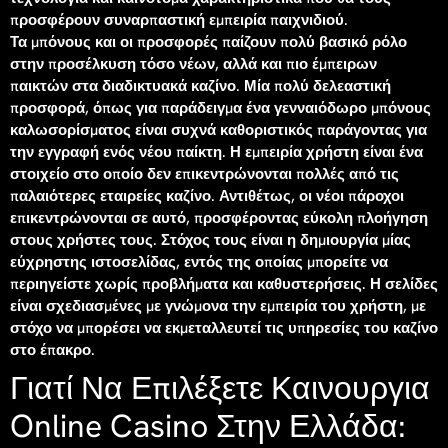
προσφέρουν συναρπαστική εμπειρία παιχνιδιού.
Τα μπόνους και οι προσφορές παίζουν πολύ βασικό ρόλο
στην προσέλκυση τόσο νέων, αλλά και πιο έμπειρων
παικτών στα διαδικτυακά καζίνο. Μία πολύ δελεαστική
προσφορά, όπως για παράδειγμα ένα γενναιόδωρο μπόνους
καλωσορίσματος είναι συχνά καθοριστικός παράγοντας για
την εγγραφή ενός νέου παίκτη. Η εμπειρία χρήστη είναι ένα
στοιχείο στο οποίο δεν επικεντρώνονται πολλές από τις
παλαιότερες εταιρείες καζίνο. Αντιθέτως, οι νέοι πάροχοι
επικεντρώνονται σε αυτό, προσφέροντας εύκολη πλοήγηση
στους χρήστες τους. Στόχος τους είναι η δημιουργία μίας
εύχρηστης ιστοσελίδας, εντός της οποίας μπορείτε να
περιηγείστε χωρίς προβλήματα και καθυστερήσεις. Η σελίδες
είναι σχεδιασμένες με γνώμονα την εμπειρία του χρήστη, με
στόχο να μπορέσει να εκμεταλλευτεί τις υπηρεσίες του καζίνο
στο έπακρο.
Γιατί Να Επιλέξετε Καινουργια
Online Casino Στην Ελλάδα: