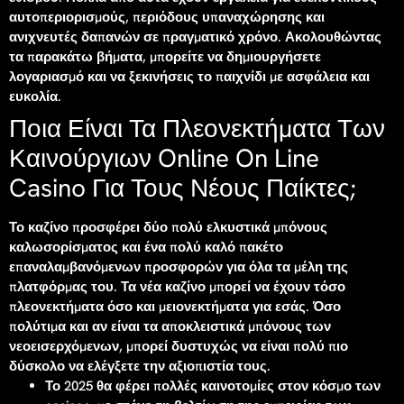
αυτοπεριορισμούς, περιόδους υπαναχώρησης και
ανιχνευτές δαπανών σε πραγματικό χρόνο. Ακολουθώντας
τα παρακάτω βήματα, μπορείτε να δημιουργήσετε
λογαριασμό και να ξεκινήσεις το παιχνίδι με ασφάλεια και
ευκολία.
Ποια Είναι Τα Πλεονεκτήματα Των
Καινούργιων Online On Line
Casino Για Τους Νέους Παίκτες;
Το καζίνο προσφέρει δύο πολύ ελκυστικά μπόνους
καλωσορίσματος και ένα πολύ καλό πακέτο
επαναλαμβανόμενων προσφορών για όλα τα μέλη της
πλατφόρμας του. Τα νέα καζίνο μπορεί να έχουν τόσο
πλεονεκτήματα όσο και μειονεκτήματα για εσάς. Όσο
πολύτιμα και αν είναι τα αποκλειστικά μπόνους των
νεοεισερχόμενων, μπορεί δυστυχώς να είναι πολύ πιο
δύσκολο να ελέγξετε την αξιοπιστία τους.
Το 2025 θα φέρει πολλές καινοτομίες στον κόσμο των