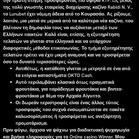
την πρώτη στιγμή, προσφέροντας πιο υψηλά RTP. Ως μέλος
της πολύ γνωστής εταιρείας διαχείρισης καζίνο Rabidi N. V.,
το Lunubet έχει νόμιμη άδεια από το Κουρασάο. Ας ρίξουμε,
λοιπόν, μια ματιά σε μερικά από τα καλύτερα νέα καζίνο, που
βλέπουν τη δημοφιλία τους να αυξάνεται μεταξύ των
Ελλήνων παικτών. Καλό είναι, επίσης, η εξυπηρέτηση
πελατών να γίνεται στα ελληνικά και να υπάρχουν
διαφορετικές μέθοδοι επικοινωνίας. Το τμήμα εξυπηρέτησης
πελατών πρέπει να έχει μικρή αναμονή και να προσφέρεται
όσο το δυνατό περισσότερες ώρες.
Αντιθέτως, η κατάθεση γίνεται με μετρητά σε ένα από
τα επίγεια καταστήματα OKTO Cash.
Αυτό περιλαμβάνει κλασικά όπως πραγματικά
φρουτάκια, για παράδειγμα φρουτάκια και βιντεο-
φρουτάκια με θέμα την Αρχαία Αίγυπτο.
Οι δωρεάν περιστροφές είναι ένας άλλος τύπος
προσφοράς που συχνά ενσωματώνεται σε πακέτα
καλωσορίσματος ή προσφέρεται ως ανεξάρτητη
προμοτάρισμα.
Πριν φύγω, άρχισα να ψάχνω για διαδικτυακή ψυχαγωγία
και βρήκα πληροφορίες για το Online casino Winner. Μου