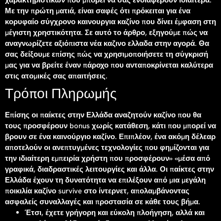
χαρακτηριστικών που μπορεί να σας ενδιαφέρουν ιδιαίτερα.
Με την πρώτη ματιά, είναι σαφές ότι πρόκειται για ένα
κορυφαίο σύγχρονο καινουργια καζίνο που δίνει έμφαση στη
μέγιστη χρηστικότητα. Σε αυτό το άρθρο, εξηγούμε πώς να
αναγνωρίζετε αξιόπιστα νέα καζινο ελλαδα στην αγορά. Θα
σας δείξουμε επίσης πώς να χρησιμοποιήσετε τη σύγκρισή
μας για να βρείτε έναν πάροχο που ανταποκρίνεται καλύτερα
στις ατομικές σας απαιτήσεις.
Τρόποι Πληρωμής
Επίσης οι παίκτες στην Ελλάδα αναζητούν καζίνο που θα
τους προσφέρουν bonus χωρίς κατάθεση, κάτι που μπορεί να
βρουν σε ένα καινούργιο καζίνο. Επιπλέον, ένα ακόμη δέλεαρ
αποτελούν οι ανεπτυγμένες τεχνολογίες που φημίζονται για
την ιδιαίτερη εμπειρία χρήστη που προσφέρουν» «μέσα από
γραφικά, διαδραστικές λειτουργίες και άλλα. Οι παίκτες στην
Ελλάδα έχουν τη δυνατότητα να επιλέξουν από μια μεγάλη
ποικιλία καζίνο survive στο ίντερνετ, απολαμβάνοντας
ασφαλείς συναλλαγές και προστασία σε κάθε τους βήμα.
Έτσι, έχετε γρήγορη και εύκολη πλοήγηση, αλλά και