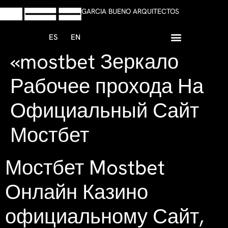
GARCIA BUENO ARQUITECTOS
ES
EN
«mostbet Зеркало
+34 958 13 59 47
Escribir Whatsapp
Рабочее прохода На
Официальный Сайт
Мостбет
Мостбет Mostbet
Онлайн Казино
официальному Сайт,