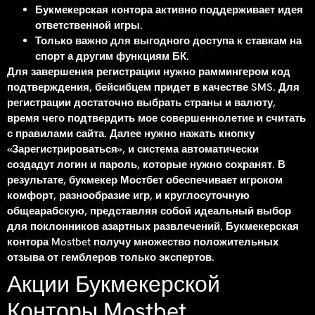
Букмекерская контора активно поддерживает идея
ответственной игры.
Только важно для выгодного доступа к ставкам на
спорт а другим функциям БК.
Для завершения регистрации нужно раммингером код
подтверждения, бейсибцем придет в качестве SMS. Для
регистрации достаточно выбрать страны и валюту,
время чего подтвердить мое совершеннолетие и считать
с правилами сайта. Далее нужно нажать кнопку
«Зарегистрироваться», и система автоматически
создадут логин и пароль, которые нужно сохранят. В
результате, букмекер Мостбет обеспечивает игроком
комфорт, разнообразие игр, и круглосуточную
общеарабскую, представляя собой идеальный выбор
для поклонников азартных развлечений. Букмекерская
контора Mostbet получу множество положительных
отзыва от гемблеров только экспертов.
Акции Букмекерской
Конторы Mostbet