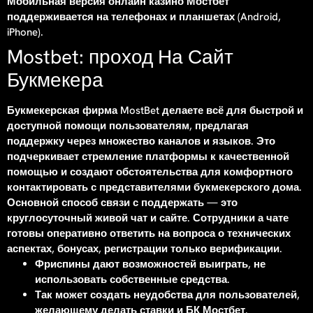
Мобильная версия онлайн казино Мостбет
поддерживается на телефонах и планшетах (Android,
iPhone).
Mostbet: проход На Сайт
Букмекера
Букмекерская фирма MostBet делаете всё для быстрой и
доступной помощи пользователям, предлагая
поддержку через множество каналов и языков. Это
подчеркивает стремление платформы к качественной
помощью и создают обстоятельства для комфортного
контактировать с представителями букмекерского дома.
Основной способ связи с поддержать — это
круглосуточный живой чат и сайте. Сотрудники а чате
готовы оперативно ответить на вопроса о технических
аспектах, бонусах, регистрации только верификации.
Фриспины дают возможностей выиграть, не
использовать собственные средства.
Так может создать неудобства для пользователей,
желающему делать ставки и БК Мостбет.