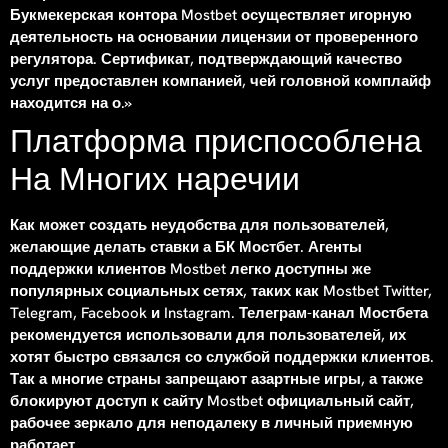
Букмекерская контора Mostbet осуществляет игорную
деятельность на основании лицензии от проверенного
регулятора. Сертификат, подтверждающий качество
услуг предоставлен компанией, чей головной комплайф
находится на о.»
Платформа приспособлена
На Многих наречии
Как может создать неудобства для пользователей,
желающие делать ставки а БК Мостбет. Агенты
поддержки клиентов Mostbet легко доступны же
популярных социальных сетях, таких как Mostbet Twitter,
Telegram, Facebook и Instagram. Телеграм-канал Мостбета
рекомендуется использовали для пользователей, их
хотят быстро связался со службой поддержки клиентов.
Так а многие страны запрещают азартные игры, а также
блокируют доступ к сайту Mostbet официальный сайт,
рабочее зеркало для неподалеку в личный приемную
работает.