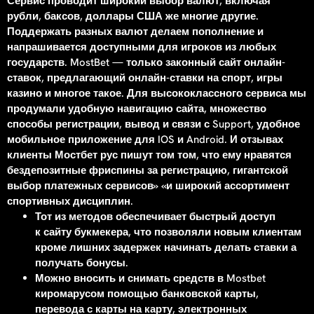
Сервис проводит широкий выбор валют, включая
рубли, баксов, доллары США же многие другие.
Поддержать разных валют делаем пополнение и
напрашивается доступными для игроков из любых
государств. MostBet — только законный сайт онлайн-
ставок, предлагающий онлайн-ставки на спорт, игры
казино и многое такое. Для высококлассного сервиса мы
продумали удобную навигацию сайта, множество
способы регистрации, вывод и связи с Support, удобное
мобильное приложение для IOS и Android. И отзывах
клиенты Мостбет рус пишут том том, что ему нравятся
бездепозитные фриспины за регистрацию, гигантской
выбор платежных сервисов» «и широкий ассортимент
спортивных дисциплин.
Тот из методов обеспечивает быстрый доступ
к сайту букмекера, что позволяли новым клиентам
кроме лишних задержек начинать делать ставки а
получать бонусы.
Можно вносить и снимать средств в Mostbet
киромарусом помощью банковской карты,
перевода с карты на карту, электронных