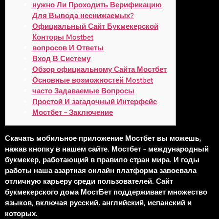
нужно Ли Проходить Верификацию
Для Вывода неснижаемых?
Официальный Сайт Букмекерской
Конторы Mostbet
вопросов И Ответы
Вход В Систему
Обзор официальному Сайта Мостбет
Основные возможностей Mostbet
часто Задаваемые Вопросы
Простой И загадочный Интерфейс
Мостбет – Заключение
Скачать мобильное приложение Мостбет вы можешь,
нажав кнопку в нашем сайте. Мостбет – международный
букмекер, работающий в правило стран мира. И годы
работы наша азартная онлайн платформа завоевала
отличную карьеру среди пользователей. Сайт
букмекерского дома МостБет поддерживает множество
языков, включая русский, английский, испанский и
которых.