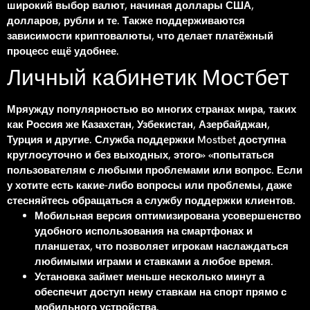
широкий выбор валют, начиная доллары США,
долларов, рубли и те. Также поддерживаются
зависимости криптовалюты, что делает платёжный
процесс ещё удобнее.
Личный кабинетик Мостбет
Мряужду популярностью во многих странах мира, таких
как Россия же Казахстан, Узбекистан, Азербайджан,
Турция и другие. Служба поддержки Mostbet доступна
круглосуточно и без выходных, этого» «попытаться
пользователям с любыми проблемами или вопрос. Если
у хотите есть какие-либо вопросы или проблемы, даже
стесняйтесь обращаться а службу поддержки клиентов.
Мобильная версия оптимизирована усовершенство
удобного использования на смартфонах и
планшетах, что позволяет игрокам наслаждаться
любимыми играми и ставками а любое время.
Установка займет меньше несколько минут а
обеспечит доступ нему ставкам на спорт прямо с
мобильного устройства.