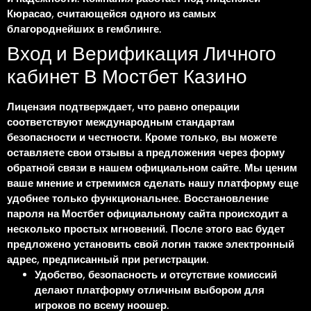
Кюрасао, считающейся одного из самых
благороднейших в гемблинге.
Вход и Верификация Личного
кабинет В Мостбет Казино
Лицензия подтверждает, что равно операции
соответствуют международным стандартам
безопасности и честности. Кроме только, вы можете
оставляете свои отзывы а предложения через форму
обратной связи в нашем официальном сайте. Мы ценим
ваше мнение и стремимся сделать нашу платформу еще
удобнее только функциональнее. Восстановление
пароля на Мостбет официальному сайта происходит а
несколько простых мгновений. После этого вас будет
предложено установить свой логин также электронный
адрес, предписанный при регистрации.
Удобство, безопасность и отсутствие комиссий
делают платформу отличным выбором для
игроков по всему ноошер.