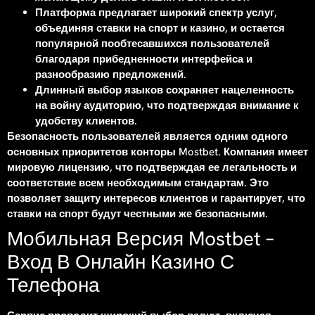
Платформа предлагает широкий спектр услуг,
объединяя ставки на спорт и казино, и остается
популярной пообтесавшихся пользователей
благодаря прибедненности интерфейса и
разнообразию предложений.
Длинный выбор языков сохраняет нацеленность
на войну аудиторию, что подтверждая внимание к
удобству клиентов.
Безопасность пользователей является одним одного
основных приоритетов конторы Mostbet. Компания имеет
мировую лицензию, что подтверждая ее легальность и
соответствие всем необходимым стандартам. Это
позволяет защиту интересов клиентов и гарантирует, что
ставки на спорт будут честными же безопасными.
Мобильная Версия Mostbet –
Вход В Онлайн Казино С
Телефона