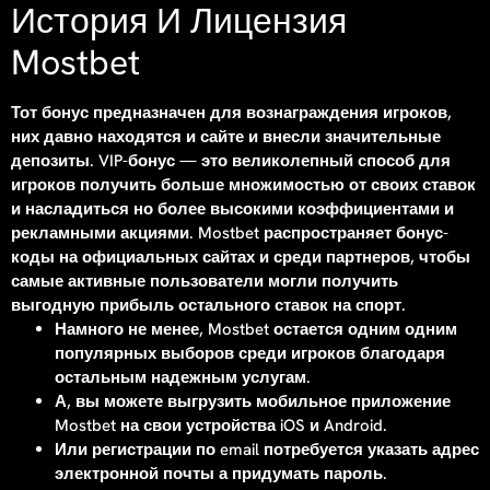
История И Лицензия
Mostbet
Тот бонус предназначен для вознаграждения игроков,
них давно находятся и сайте и внесли значительные
депозиты. VIP-бонус — это великолепный способ для
игроков получить больше множимостью от своих ставок
и насладиться но более высокими коэффициентами и
рекламными акциями. Mostbet распространяет бонус-
коды на официальных сайтах и ​​среди партнеров, чтобы
самые активные пользователи могли получить
выгодную прибыль остального ставок на спорт.
Намного не менее, Mostbet остается одним одним
популярных выборов среди игроков благодаря
остальным надежным услугам.
А, вы можете выгрузить мобильное приложение
Mostbet на свои устройства iOS и Android.
Или регистрации по email потребуется указать адрес
электронной почты а придумать пароль.