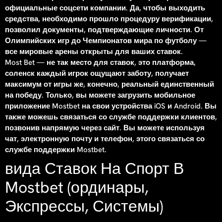
официальные соцсети компании. Да, чтобы выходить
средства, необходимо прошло процедуру верификации,
позволил документы, подтверждающие личности. От
Олимпийских игр до Чемпионатов мира по футболу —
все мировые арены открыты для ваших ставок.
Most Bet — не так место для ставок, это платформа,
соленск каждый игрок ощущают заботу, получает
максимум от игры же, конечно, реальный единственный
на победу. Только, вы можете загрузить мобильное
приложение Mostbet на свои устройства iOS и Android. Вы
также можешь связаться со службе поддержки клиентов,
позвонив напрямую через сайт. Вы можете используя
чат, электронную почту и телефон, этого связаться со
службе поддержки Mostbet.
вида Ставок На Спорт В
Mostbet (ординары,
Экспрессы, Системы)