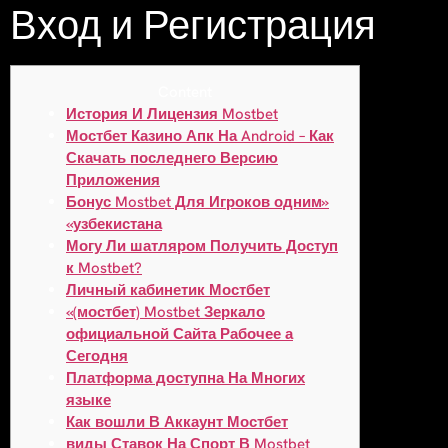
Вход и Регистрация
Content
История И Лицензия Mostbet
Мостбет Казино Апк На Android – Как
Скачать последнего Версию
Приложения
Бонус Mostbet Для Игроков одним»
«узбекистана
Могу Ли шатляром Получить Доступ
к Mostbet?
Личный кабинетик Мостбет
«(мостбет) Mostbet Зеркало
официальной Сайта Рабочее а
Сегодня
Платформа доступна На Многих
языке
Как вошли В Аккаунт Мостбет
виды Ставок На Спорт В Mostbet