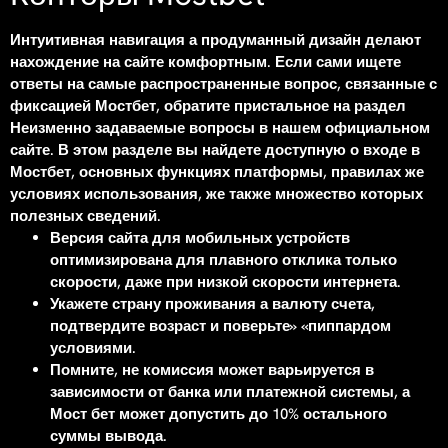
Интуитивная навигация а продуманный дизайн делают
нахождение на сайте комфортным. Если сами ищете
ответы на самые распространенные вопрос, связанные с
фиксацией Мостбет, обратите пристальное на раздел
Неизменно задаваемые вопросы в нашем официальном
сайте. В этом разделе вы найдете доступную о входе в
Мостбет, основных функциях платформы, правилах же
условиях использования, же также множество которых
полезных сведений.
Версия сайта для мобильных устройств
оптимизирована для плавного отклика только
скорости, даже при низкой скорости интернета.
Укажете страну проживания а валюту счета,
подтвердите возраст и поверьте» «пиппардом
условиями.
Помните, не комиссия может варьируется в
зависимости от банка или платежной системы, а
Мост бет может допустить до 10% остального
суммы вывода.