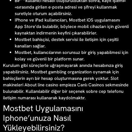
Bir” “kullanıcı hesabı oluşturulduktan sonra, kayıt işlemi»
«sırasında girilen e-posta adresi ve şifreyi kullanmak
suretiyle oturum açabilirsiniz.
IPhone ve iPad kullanıcıları, Mostbet iOS uygulamasını
App Store’da bulabilir, böylece mobil cihazları için güvenli
kaynaktan indirmenin keyfini çıkarabilirler.
Mostbet bahisçisi, destek servisi ile iletişim için çeşitli
kanalları sağlar.
Mostbet, kullanıcılarının sorunsuz bir giriş yapabilmesi için
kolay ve güvenli bir platform sunar.
Kurulum gibi süreçlerle uğraşmayarak anında hesabınıza giriş
yapabilirsiniz. Mostbet gambling organization oynamak için
bahisçilerin ayrı bir hesap oluşturmasına gerek yoktur. Slot
makineleri About line casino empieza Canlı Casinos sekmesinde
bulunabilir. Kullanılabilir diğer bir seçenek sobre cep telefonu
iletişim numarası kullanarak kaydolmaktır.
Mostbet Uygulamasını
Iphone’unuza Nasıl
Yükleyebilirsiniz?