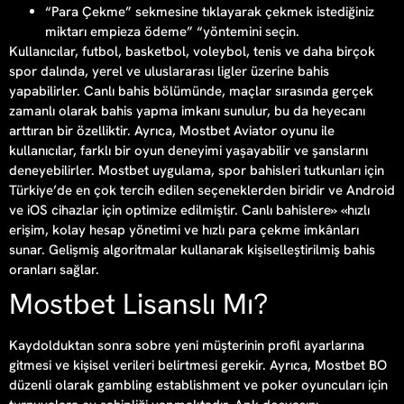
“Para Çekme” sekmesine tıklayarak çekmek istediğiniz
miktarı empieza ödeme” “yöntemini seçin.
Kullanıcılar, futbol, basketbol, voleybol, tenis ve daha birçok
spor dalında, yerel ve uluslararası ligler üzerine bahis
yapabilirler. Canlı bahis bölümünde, maçlar sırasında gerçek
zamanlı olarak bahis yapma imkanı sunulur, bu da heyecanı
arttıran bir özelliktir. Ayrıca, Mostbet Aviator oyunu ile
kullanıcılar, farklı bir oyun deneyimi yaşayabilir ve şanslarını
deneyebilirler. Mostbet uygulama, spor bahisleri tutkunları için
Türkiye’de en çok tercih edilen seçeneklerden biridir ve Android
ve iOS cihazlar için optimize edilmiştir. Canlı bahislere» «hızlı
erişim, kolay hesap yönetimi ve hızlı para çekme imkânları
sunar. Gelişmiş algoritmalar kullanarak kişiselleştirilmiş bahis
oranları sağlar.
Mostbet Lisanslı Mı?
Kaydolduktan sonra sobre yeni müşterinin profil ayarlarına
gitmesi ve kişisel verileri belirtmesi gerekir. Ayrıca, Mostbet BO
düzenli olarak gambling establishment ve poker oyuncuları için