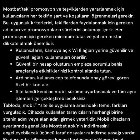
Mostbet’teki promosyon ve teşviklerden yararlanmak için
kullanıcıların her teklifin şart ve koşullarını öğrenmeleri gerekir.
Bu, uygunluk kriterlerini, tekliflerden faydalanmak için gereken
adımları ve promosyonların sürelerini anlamayı içerir. Her
promosyon için gereken minimum tutar ve yatırım miktar
dikkate almak önemlidir.
Kullanıcıların, kamuya açık Wi fi ağları yerine güvenilir ve
güvenli ağları kullanmaları önerilir.
Güvenli bir hesap olusturun empieza sorumlu bahis
araçlarıyla etkinliklerinizi kontrol altında tutun.
Ardından, kullanıcı cep telefonunda onay görevi gören
özel bir kod alır.
Site kendi kendine mobil sürüme ayarlanacak ve tüm aynı
işlemleri gerçekleştirebileceksiniz.
Tabloda, mobil” “site ile uygulama arasındaki temel farkları
vurguladık. Cihazda kullanılan tarayıcıların herhangi birine
sitenin adını veya alan adını girmek yeterlidir. Mobil cihazların
ayarlarında genellikle Mostbet apk’nin indirilmesini
engelleyebilecek üçüncü taraf dosyalarını indirme yasağı vardır.
Bu durumda, bilinmeyen kaynaklardan veri yükleme iznini