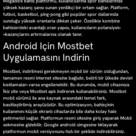
Megadice bahis platformu, kullanıcılarına spor bahislerinde
yüksek kazanç şansı sunan yenilikçi bir ortam sağlar. Platform,
futbol, basketbol, ping-pong gibi popüler spor dallarında
sunduğu yüksek oranlarla dikkat çeker. Özellikle kombine
bahislerdeki avantajlı oran yapısı, kullanıcıların potansiyel»
«kazançlarını artırmalarına olanak tanır.
Android Için Mostbet
Uygulamasını Indirin
Mostbet, indirilmesi gerekmeyen mobil bir sürüm olduğundan,
tamamen resmi internet sitesine bağlıdır, belirli bir ülkede devlet
kısıtlamaları varsa engellenebilir. Bu durumda, mobil cihazınıza
İkiz site veya Mostbet apk indirerek kullanabilirsiniz. Mostbet
mobil sürümü ile ana kaynak arasındaki temel fark,
basitleştirilmiş arayüzüdür. Bu optimizasyon, bahisçinin
kullanımını küçük ekranlı cihazlarda bile daha kolay hale
getirmenizi sağlar. Platformun resmi sitesine giriş yaparak Mobil
sekmesine gidebilir, Google android simgesine tıklayarak
platformun mobil versiyonunu hızlı bir şekilde indirebilirsiniz.