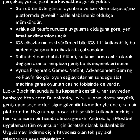
gerçekleşiyorsa, yardımcı kaynaklara gerek yoktur.
Son dürümüyle güncel oyunlara ve içeriklere ulaşacağınız
platformda güvenilir bahis alabilmeniz oldukça
mümkündür.
Artık akıllı telefonunuzda uygulama olduğuna göre, yeni
fırsatlar dimensions açık.
IOS cihazlarının eski sürümleri bile iOS 11’i kullanabilir, bu
nedenle çalışma bu cihazlarda çalışacaktır.
Sultanbet canlı bahis bölümü, kullanıcılarına anlık olarak
değişen oranlar empieza geniş bahis seçenekleri sunar.
Ayrıca Pragmatic Games, NetEnt, Advancement Gaming
ve Play’n Go gibi oyun sağlayıcılarının sunduğu slot
machine game oyunları casino lobisinde de vardır.
Lucky Block’nin sunduğu bu kapsamlı çeşitlilik, her seviyeden
bahisçiye hitap eder. Bu noktada, 1win, kullanıcı dostu arayüzü,
geniş oyun seçenekleri sigue güvenilir hizmetleriyle öne çıkan bir
platformdur. Uygulamayı başarılı bir şekilde kullanabilmek için
her kullanıcının bir hesabı olması gerekir. Android için Mostbet
uygulaması tüm oyuncular için ücretsiz olarak kullanılabilir.
Uygulamayı indirmek için ihtiyacınız olan tek şey akıllı
telefonunuz veya tabletinizdir.