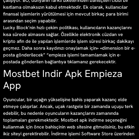
çalışıyor. BO, dünyanın farklı ülkelerinden bahisçileri ciddi bir
kısıtlama olmaksızın kabul etmektedir. Ek olarak, kullanıcılar
finansal işlemlerin yürütülmesi için mevcut birkaç para birimi
arasından seçim yapabilir.
Lucky Block’nin hızlı çekim politikası, kullanıcıların kazançlarını
kısa sürede almasını sağlar. Özellikle elektronik cüzdan ve
kripto afin de ile yapılan işlemlerde işlem süresi birkaç dakikayı
geçmez. Daha sonra kaydınızı onaylamak için» «dimension bir e-
posta gönderilecek” “empieza işlemi tamamlamak için e-
postada gönderilen bağlantıya tıklamanız gerekecektir.
Mostbet Indir Apk Empieza
App
Oyuncular, bir uçağın yükselişine bahis yaparak kazanç elde
etmeye çalışırlar. Ancak, uçak rastgele bir zamanda uçuşu terk
edebilir, bu nedenle oyuncuların kazançlarını zamanında
toplamaları gerekmektedir. Mostbet apk indirme seçeneğini
kullanmak için önce bahisçinin web sitesine gitmelisiniz, bu etkin
ikiz siteyi gerektirebilir. İndirme işlemi Software Store üzerinden