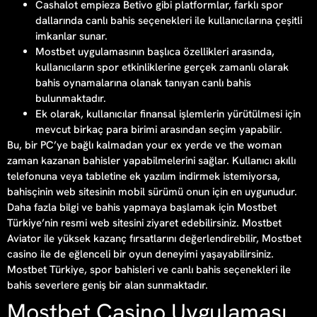
Cashalot empieza Betivo gibi platformlar, farklı spor
dallarında canlı bahis seçenekleri ile kullanıcılarına çeşitli
imkanlar sunar.
Mostbet uygulamasının başlıca özellikleri arasında,
kullanıcıların spor etkinliklerine gerçek zamanlı olarak
bahis oynamalarına olanak tanıyan canlı bahis
bulunmaktadır.
Ek olarak, kullanıcılar finansal işlemlerin yürütülmesi için
mevcut birkaç para birimi arasından seçim yapabilir.
Bu, bir PC’ye bağlı kalmadan your ex yerde ve the woman
zaman kazanan bahisler yapabilmelerini sağlar. Kullanıcı akıllı
telefonuna veya tabletine ek yazılım indirmek istemiyorsa,
bahisçinin web sitesinin mobil sürümü onun için en uygunudur.
Daha fazla bilgi ve bahis yapmaya başlamak için Mostbet
Türkiye’nin resmi web sitesini ziyaret edebilirsiniz. Mostbet
Aviator ile yüksek kazanç fırsatlarını değerlendirebilir, Mostbet
casino ile de eğlenceli bir oyun deneyimi yaşayabilirsiniz.
Mostbet Türkiye, spor bahisleri ve canlı bahis seçenekleri ile
bahis severlere geniş bir alan sunmaktadır.
Mostbet Casino Uygulaması