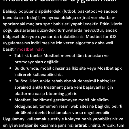
Bahisçi, popüler disiplinlerdeki (futbol, basketbol ve sadece
bununla sınırlı değil) ve ayrıca oldukça orijinal ve» «hatta e-
sporlardaki maçlara spor bahisleri yapabilecektir. Etkinliklerin
çoğu uluslararası düzeydeki turnuvalarda mevcuttur, ancak
bölgesel düzeyde oyunlar da bulabilirsiniz. Mostbet for iOS
uygulamasının indirilmesine izin veren algoritma daha weil
basittir
mostbet indir
.
Tabii ki, bunlar Mostbet mevcut tüm bonusları ve
promosyonları değildir.
Bu durumda, mobil cihazınıza İkiz site veya Mostbet apk
indirerek kullanabilirsiniz.
Bu özellikler, ankle rehab ebook deneyimli bahisçiler
sprained ankle treatment para yeni başlayanlar için
platformu cazip blooming getirir.
Mostbet, indirilmesi gerekmeyen mobil bir sürüm
olduğundan, tamamen resmi web sitesine bağlıdır, belirli
bir ülkede devlet kısıtlamaları varsa engellenebilir.
Uygulamayı kullanmak suretiyle kolayca bahis yapabilirsiniz ve
en iyi avantajlar ile kazanma şansınızı artırabilirsiniz. Ancak, tüm