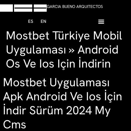
GARCIA BUENO ARQUITECTOS
ES
EN
Mostbet Türkiye Mobil
+34 958 13 59 47
Escribir Whatsapp
Uygulaması » Android
Os Ve Ios Için İndirin
Mostbet Uygulaması
Apk Android Ve Ios İçin
İndir Sürüm 2024 My
Cms