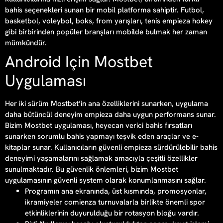
bahis seçenekleri sunan bir mobil platforma sahiptir. Futbol,
basketbol, voleybol, boks, from yarışları, tenis empieza hokey
gibi birbirinden popüler branşları mobilde bulmak her zaman
mümkündür.
Android Için Mostbet
Uygulaması
Her iki sürüm Mostbet’in ana özelliklerini sunarken, uygulama
daha bütüncül deneyim empieza daha uygun performans sunar.
Bizim Mostbet uygulaması, heyecan verici bahis fırsatları
sunarken sorumlu bahis yapmayı teşvik eden araçlar ve e-
kitaplar sunar. Kullanıcıların güvenli empieza sürdürülebilir bahis
deneyimi yaşamalarını sağlamak amacıyla çeşitli özellikler
sunulmaktadır. Bu güvenlik önlemleri, bizim Mostbet
uygulamasının güvenli system olarak konumlanmasını sağlar.
Programın ana ekranında, üst kısmında, promosyonlar,
ikramiyeler comienza turnuvalarla birlikte önemli spor
etkinliklerinin duyurulduğu bir rotasyon bloğu vardır.