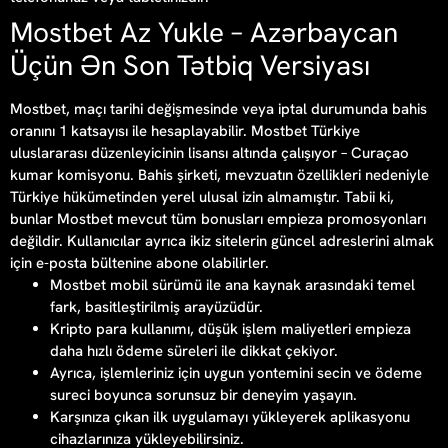
Mostbet Az Yukle – Azərbaycan
Üçün Ən Son Tətbiq Versiyası
Mostbet, maçı tarihi değişmesinde veya iptal durumunda bahis
oranını 1 katsayısı ile hesaplayabilir. Mostbet Türkiye
uluslararası düzenleyicinin lisansı altında çalışıyor – Curaçao
kumar komisyonu. Bahis şirketi, mevzuatın özellikleri nedeniyle
Türkiye hükümetinden yerel ulusal izin almamıştır. Tabii ki,
bunlar Mostbet mevcut tüm bonusları empieza promosyonları
değildir. Kullanıcılar ayrıca ikiz sitelerin güncel adreslerini almak
için e-posta bültenine abone olabilirler.
Mostbet mobil sürümü ile ana kaynak arasındaki temel
fark, basitleştirilmiş arayüzüdür.
Kripto para kullanımı, düşük işlem maliyetleri empieza
daha hızlı ödeme süreleri ile dikkat çekiyor.
Ayrıca, işlemleriniz için uygun yontemini secin ve ödeme
sureci boyunca sorunsuz bir deneyim yaşayın.
Karşınıza çıkan ilk uygulamayı yükleyerek aplikasyonu
cihazlarınıza yükleyebilirsiniz.