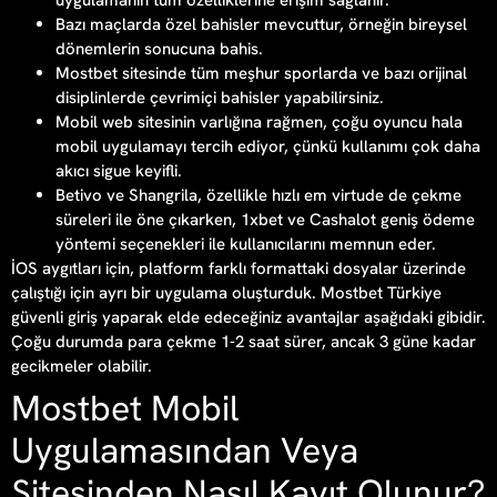
uygulamanın tüm özelliklerine erişim sağlanır.
Bazı maçlarda özel bahisler mevcuttur, örneğin bireysel
dönemlerin sonucuna bahis.
Mostbet sitesinde tüm meşhur sporlarda ve bazı orijinal
disiplinlerde çevrimiçi bahisler yapabilirsiniz.
Mobil web sitesinin varlığına rağmen, çoğu oyuncu hala
mobil uygulamayı tercih ediyor, çünkü kullanımı çok daha
akıcı sigue keyifli.
Betivo ve Shangrila, özellikle hızlı em virtude de çekme
süreleri ile öne çıkarken, 1xbet ve Cashalot geniş ödeme
yöntemi seçenekleri ile kullanıcılarını memnun eder.
İOS aygıtları için, platform farklı formattaki dosyalar üzerinde
çalıştığı için ayrı bir uygulama oluşturduk. Mostbet Türkiye
güvenli giriş yaparak elde edeceğiniz avantajlar aşağıdaki gibidir.
Çoğu durumda para çekme 1-2 saat sürer, ancak 3 güne kadar
gecikmeler olabilir.
Mostbet Mobil
Uygulamasından Veya
Sitesinden Nasıl Kayıt Olunur?