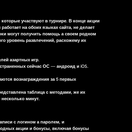
 которые участвуют в турнире. В конце акции
аботает на обоих языках сайта, не делает
оки могут получить помощь а своем родном
го уровень развлечений, расхожему их
лей азартных игр.
остраненных сейчас ОС — андроид и iOS.
ются вознаграждения за 5 первых
едставлена таблица с методами, же их
 несколько минут.
записи с логином а паролем, и
одных акции и бонусы, включая бонусы