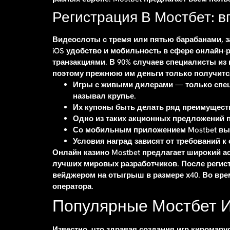
Регистрация В Мостбет: 
Видеослоты с тремя или пятью барабанами, з
iOS удобство и мобильность в сфере онлайн-
транзакциями. В 90% случаев специалисты из
поэтому прежнюю им деньги только получитс
Игры с живыми дилерами — только спе
называл крупье.
Их купоны быть делать ряд преимуществ
Одно из таких акционных предложений пр
Со мобильным приложением Mostbet вы 
Условия наград зависят от требований к
Онлайн казино Mostbet предлагает широкий а
лучших мировых разработчиков. После регист
вейджером на отыгрыш в размере х40. Во вре
оператора.
Популярные Мостбет 
Известно, что здравая создания игр киромар