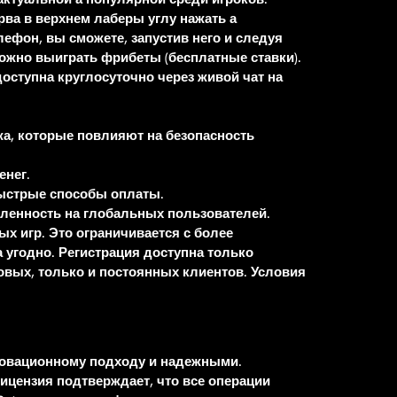
рва в верхнем лаберы углу нажать а
ефон, вы сможете, запустив него и следуя
ожно выиграть фрибеты (бесплатные ставки).
оступна круглосуточно через живой чат на
жа, которые повлияют на безопасность
енег.
быстрые способы оплаты.
еленность на глобальных пользователей.
х игр. Это ограничивается с более
 угодно. Регистрация доступна только
овых, только и постоянных клиентов. Условия
нновационному подходу и надежными.
ицензия подтверждает, что все операции