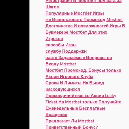
Регистрация В Мостбет: полшага За
Шагом
Популярные Мостбет Игры
же Использовать Промокод Mostbet
Достоинства И возможностей Игры В
Букмекере Мостбет Для этих
Игроков
способы Игры
службу Поддержки
часто Задаваемые Вопросы по
Входу Mostbet
Мостбет Промокод, Бонусы только
Акции Игрового Клуба
Сроки И Лимиты На Вывод
расходующихся
Присоединяйтесь ко Акции Lucky
Ticket На Mostbet только Получайте
Еженедельные Бесплатные
Вращения
Предлагает Ли Mostbet
Приветственный Бонус?